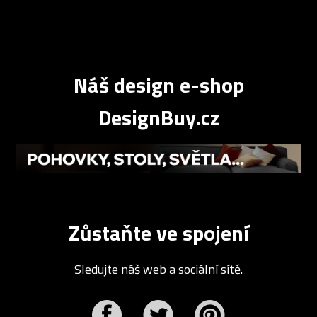
Náš design e-shop
DesignBuy.cz
Zůstaňte ve spojení
Sledujte náš web a sociální sítě.
r
Pinterest