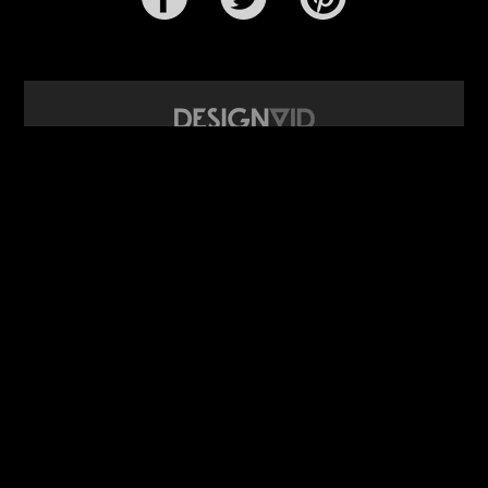
design video portál
www.DesignVid.cz
šéfredaktor:
Ondřej Krynek
e-mail:
play@DesignVid.cz
RSS kanál:
www.DesignVid.cz/feed
počet příspěvků:
6118 videí
rekord návštěvnosti:
7958 diváků/den
©
DesignCorporation s.r.o.
― Všechna práva vyhrazena ― Další
publikace bez souhlasu zakázána ― 2011–2026
webdesign & správa