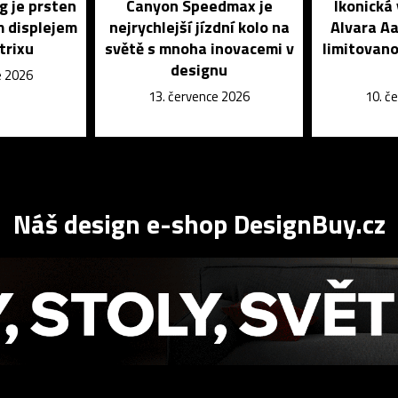
g je prsten
Canyon Speedmax je
Ikonická
m displejem
nejrychlejší jízdní kolo na
Alvara Aa
trixu
světě s mnoha inovacemi v
limitovano
designu
e 2026
13. července 2026
10. č
Náš design e-shop DesignBuy.cz