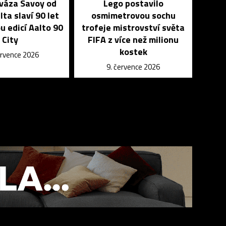
 váza Savoy od
Lego postavilo
lta slaví 90 let
osmimetrovou sochu
u edicí Aalto 90
trofeje mistrovství světa
City
FIFA z více než milionu
kostek
ervence 2026
9. července 2026