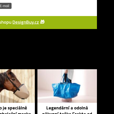
e-shopu
DesignBuy.cz
🎁
 je speciálně
Legendární a odolná
inhalační maska
nákupní taška Frakta od