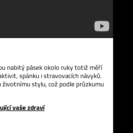
k
u nabitý pásek okolo ruky totiž měří
ktivit, spánku i stravovacích návyků.
u životnímu stylu, což podle průzkumu
jící vaše zdraví