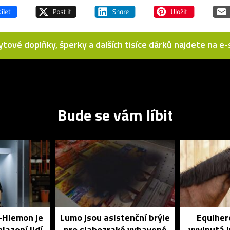
bytové doplňky, šperky a dalších tisíce dárků najdete na 
Bude se vám líbit
o-Hiemon je
Lumo jsou asistenční brýle
Equihero
lazení lidí
pro slabozraké vybavené
vyvinutá 