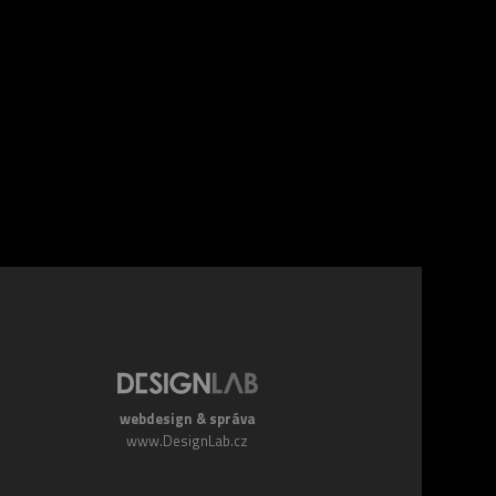
webdesign & správa
www.DesignLab.cz