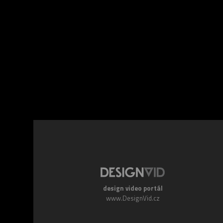
Facebook
Twitte
design video portál
www.DesignVid.cz