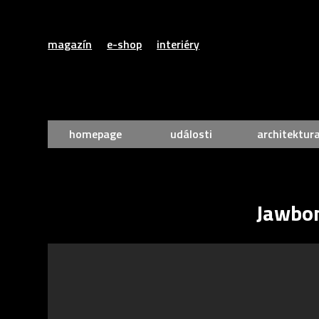
magazín
e-shop
interiéry
homepage
události
architektur
Jawbon