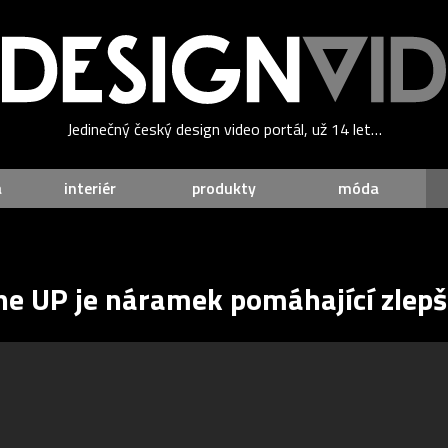
Jedinečný český design video portál, už 14 let…
a
interiér
produkty
móda
e UP je náramek pomáhající zlepši