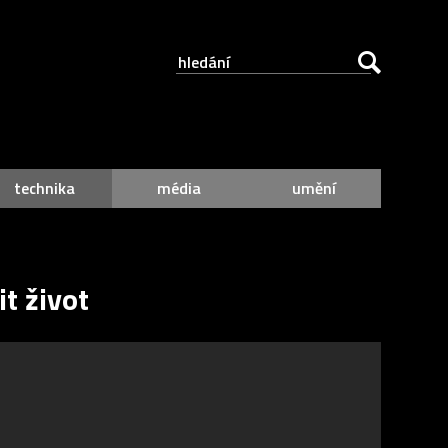
technika
média
umění
t život