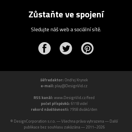
Zůstaňte ve spojení
Sledujte náš web a sociální sítě.
r
Pinterest
šéfredaktor:
Ondřej Krynek
e-mail:
play@DesignVid.cz
RSS kanál:
www.DesignVid.cz/feed
počet příspěvků:
6118 videí
rekord návštěvnosti:
7958 diváků/den
©
DesignCorporation s.r.o.
― Všechna práva vyhrazena ― Další
publikace bez souhlasu zakázána ― 2011–2026