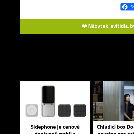
❤️ Nábytek, svítidla, 
Sidephone je cenově
Chladící box D
dostupný mobil s
navržen pro och