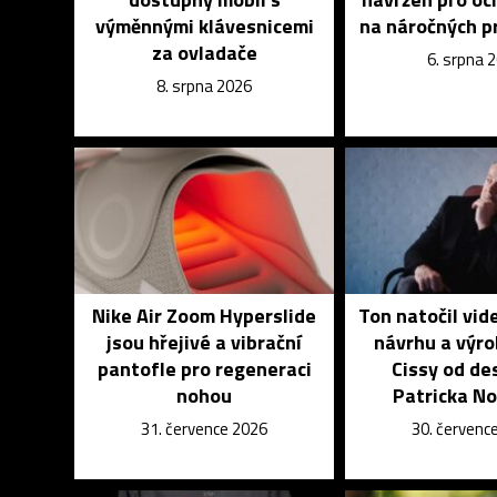
výměnnými klávesnicemi
na náročných p
za ovladače
6. srpna 
8. srpna 2026
Nike Air Zoom Hyperslide
Ton natočil vid
jsou hřejivé a vibrační
návrhu a výro
pantofle pro regeneraci
Cissy od de
nohou
Patricka N
31. července 2026
30. červenc