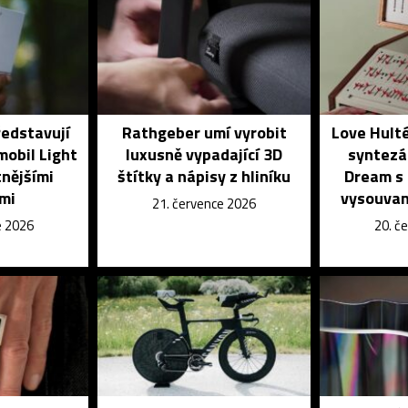
ředstavují
Rathgeber umí vyrobit
Love Hulté
mobil Light
luxusně vypadající 3D
syntezá
tnějšími
štítky a nápisy z hliníku
Dream s
mi
vysouvan
21. července 2026
e 2026
20. č