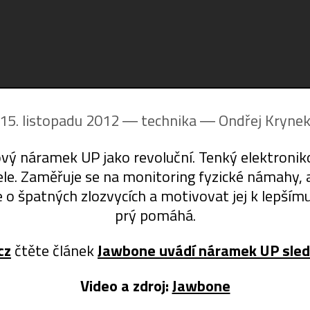
15. listopadu 2012 ― technika ―
Ondřej Kryne
vý náramek UP jako revoluční. Tenký elektroniko
le. Zaměřuje se na monitoring fyzické námahy, a
 o špatných zlozvycích a motivovat jej k lepším
prý pomáhá.
cz
čtěte článek
Jawbone uvádí náramek UP sledu
Video a zdroj:
Jawbone