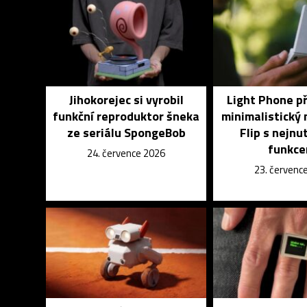
Jihokorejec si vyrobil
Light Phone p
funkční reproduktor šneka
minimalistický 
ze seriálu SpongeBob
Flip s nejnu
funkce
24. července 2026
23. červenc