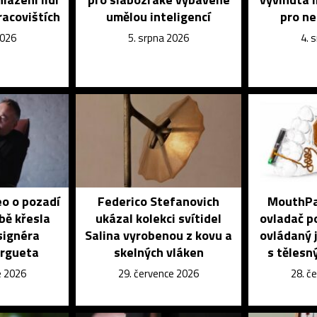
racovištích
umělou inteligencí
pro n
2026
5. srpna 2026
4. 
eo o pozadí
Federico Stefanovich
MouthPad
bě křesla
ukázal kolekci svítidel
ovladač po
signéra
Salina vyrobenou z kovu a
ovládaný j
orgueta
skelných vláken
s tělesn
e 2026
29. července 2026
28. č