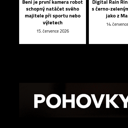
Beni je první kamera robot
Digital Rain Rin
schopný natáčet svého
s černo-zelený
majitele při sportu nebo
jako z Ma
výletech
14. červenc
15. července 2026