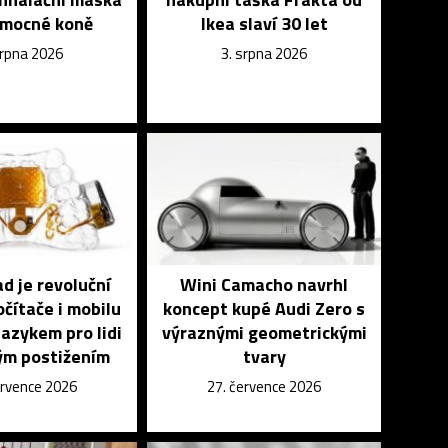
emocné koně
Ikea slaví 30 let
srpna 2026
3. srpna 2026
 je revoluční
Wini Camacho navrhl
čítače i mobilu
koncept kupé Audi Zero s
azykem pro lidi
výraznými geometrickými
ým postižením
tvary
ervence 2026
27. července 2026