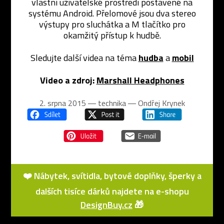
vlastní uživatelské prostředí postavené na
systému Android. Přelomové jsou dva stereo
výstupy pro sluchátka a M tlačítko pro
okamžitý přístup k hudbě.
Sledujte další videa na téma
hudba
a
mobil
Video a zdroj:
Marshall Headphones
2. srpna 2015 ― technika ―
Ondřej Krynek
❤️ Nábytek, svítidla, bytové doplňky, šperky a
dalších tisíce dárků najdete na e-shopu
DesignBuy.cz
🎁