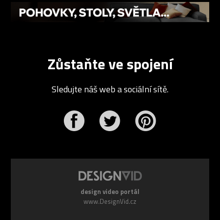
Zůstaňte ve spojení
Sledujte náš web a sociální sítě.
r
Pinterest
design video portál
www.DesignVid.cz