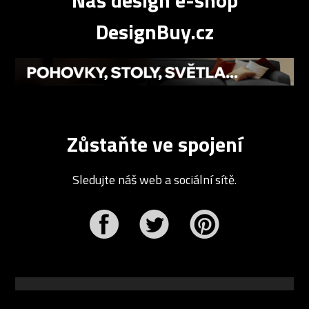
Náš design e-shop
DesignBuy.cz
Zůstaňte ve spojení
Sledujte náš web a sociální sítě.
r
Pinterest