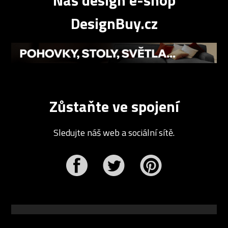
Náš design e-shop
DesignBuy.cz
Zůstaňte ve spojení
Sledujte náš web a sociální sítě.
r
Pinterest