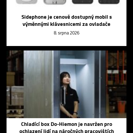
Sidephone je cenově dostupný mobil s
výměnnými klávesnicemi za ovladače
8. srpna 2026
Chladící box Do-Hiemon je navržen pro
ochlazení lidí na náročných pracovištích