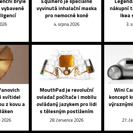
enční brýle
Equihero je speciálně
Legendá
é vybavené
vyvinutá inhalační maska
nákupní t
ligencí
pro nemocné koně
Ikea 
2026
4. srpna 2026
3. 
fanovich
MouthPad je revoluční
Wini Ca
 svítidel
ovladač počítače i mobilu
koncept k
ou z kovu a
ovládaný jazykem pro lidi
výraznými
vláken
s tělesným postižením
e 2026
28. července 2026
27. č