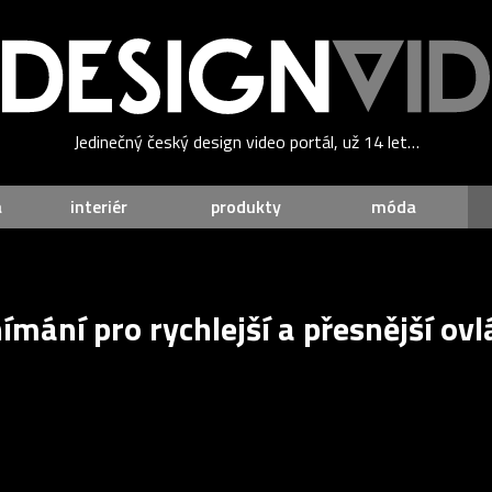
Jedinečný český design video portál, už 14 let…
a
interiér
produkty
móda
ímání pro rychlejší a přesnější ov