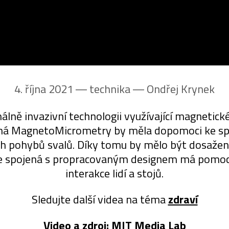
4. října 2021 ― technika ―
Ondřej Krynek
ně invazivní technologii využívající magnetické
aná MagnetoMicrometry by měla dopomoci ke spo
ch pohybů svalů. Díky tomu by mělo být dosaženo
ie spojená s propracovaným designem má pomoc
interakce lidí a stojů.
Sledujte další videa na téma
zdraví
Video a zdroj:
MIT Media Lab