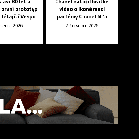
laví 80 let a
Chanel natočil krátké
 první prototyp
video o ikoně mezi
 létající Vespu
parfémy Chanel N°5
ervence 2026
2. července 2026