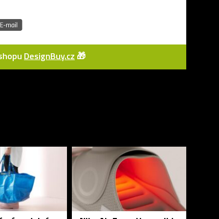
e-shopu
DesignBuy.cz
🎁