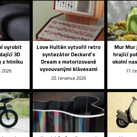
í vyrobit
Love Hultén vytvořil retro
Mur Mur 
dající 3D
syntezátor Deckard’s
hrající p
 z hliníku
Dream s motorizovaně
okolní na
vysouvanými klávesami
e 2026
17. č
20. července 2026