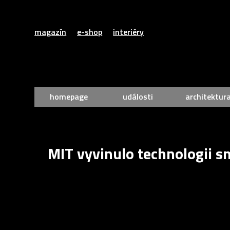
magazín
e-shop
interiéry
homepage
události
architektur
MIT vyvinulo technologii sn