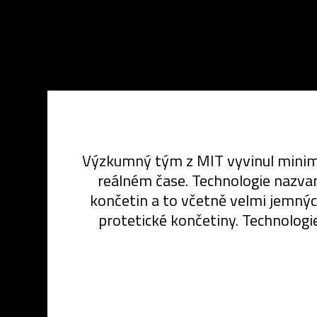
Výzkumný tým z MIT vyvinul minimál
reálném čase. Technologie nazv
končetin a to včetně velmi jemný
protetické končetiny. Technolog