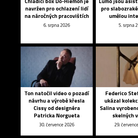
Chladící box Do-Hiemon je
Lumo jsou asist
navržen pro ochlazení lidí
pro slabozrak
na náročných pracovištích
umělou inte
6. srpna 2026
5. srpna 
Ton natočil video o pozadí
Federico Ste
návrhu a výrobě křesla
ukázal kolekci
Cissy od designéra
Salina vyroben
Patricka Norgueta
skelných 
30. července 2026
29. červenc