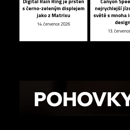
Digital Rain Ring je prsten
Canyon Spee
s černo-zeleným displejem
nejrychlejší jíz
jako z Matrixu
světě s mnoha 
desig
14. července 2026
13. červenc