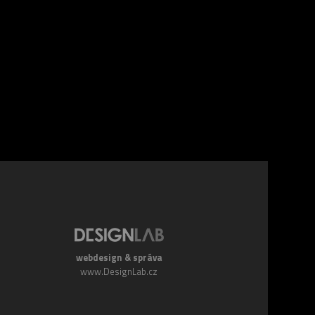
webdesign & správa
www.DesignLab.cz