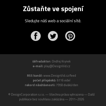
Zůstaňte ve spojení
Sledujte náš web a sociální sítě.
r
Pinterest
šéfredaktor:
Ondřej Krynek
e-mail:
play@DesignVid.cz
RSS kanál:
www.DesignVid.cz/feed
počet příspěvků:
6116 videí
rekord návštěvnosti:
7958 diváků/den
©
DesignCorporation s.r.o.
― Všechna práva vyhrazena ― Další
publikace bez souhlasu zakázána ― 2011–2026