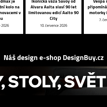
dmax je
Ikonická váza Savoy od
Vespa s
dní kolo na
Alvara Aalta slaví 90 let
připomíná
inovacemi v
limitovanou edicí Aalto 90
motorky i
nu
City
7. č
e 2026
10. července 2026
Náš design e-shop DesignBuy.cz