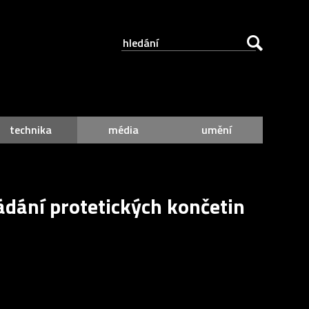
technika
média
umění
ládání protetických končetin