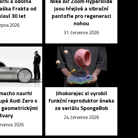
rní a odolná
Nike Air Zoom Hyperslide
aška Frakta od
jsou hřejivé a vibrační
slaví 30 let
pantofle pro regeneraci
nohou
srpna 2026
31. července 2026
macho navrhl
Jihokorejec si vyrobil
upé Audi Zero s
funkční reproduktor šneka
 geometrickými
ze seriálu SpongeBob
tvary
24. července 2026
ervence 2026