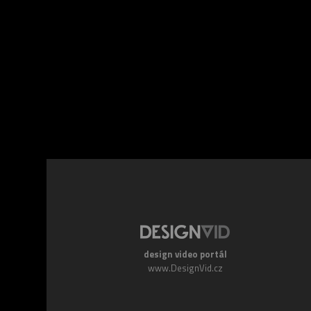
Facebook
Twitte
design video portál
www.DesignVid.cz