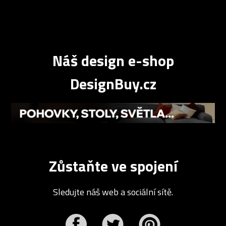
Náš design e-shop
DesignBuy.cz
Zůstaňte ve spojení
Sledujte náš web a sociální sítě.
r
Pinterest