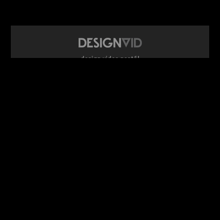
design video portál
www.DesignVid.cz
šéfredaktor:
Ondřej Krynek
e-mail:
play@DesignVid.cz
RSS kanál:
www.DesignVid.cz/feed
počet příspěvků:
6118 videí
rekord návštěvnosti:
7958 diváků/den
©
DesignCorporation s.r.o.
― Všechna práva vyhrazena ― Další
publikace bez souhlasu zakázána ― 2011–2026
webdesign & správa
www.DesignLab.cz