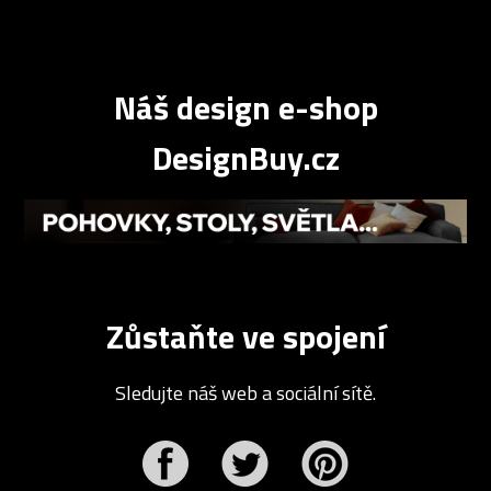
Náš design e-shop
DesignBuy.cz
Zůstaňte ve spojení
Sledujte náš web a sociální sítě.
r
Pinterest