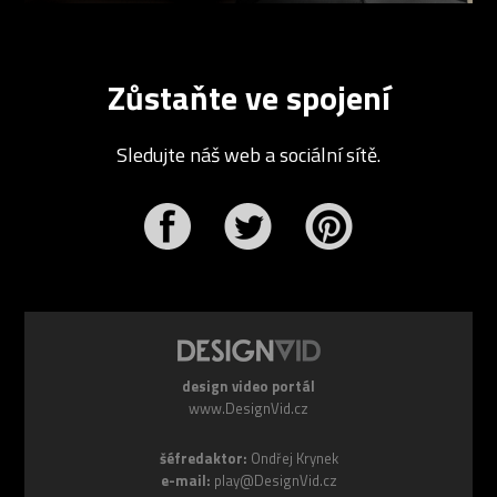
Zůstaňte ve spojení
Sledujte náš web a sociální sítě.
r
Pinterest
design video portál
www.DesignVid.cz
šéfredaktor:
Ondřej Krynek
e-mail:
play@DesignVid.cz