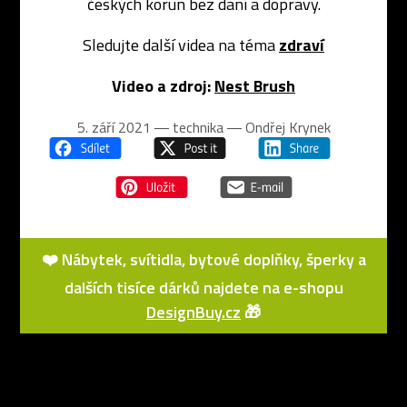
českých korun bez daní a dopravy.
Sledujte další videa na téma
zdraví
Video a zdroj:
Nest Brush
5. září 2021 ― technika ―
Ondřej Krynek
❤️ Nábytek, svítidla, bytové doplňky, šperky a
dalších tisíce dárků najdete na e-shopu
DesignBuy.cz
🎁