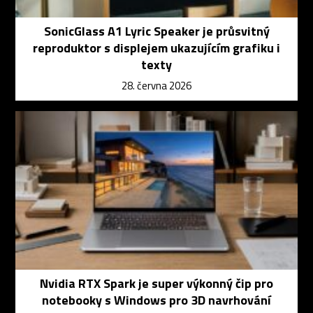
SonicGlass A1 Lyric Speaker je průsvitný
reproduktor s displejem ukazujícím grafiku i
texty
28. června 2026
Nvidia RTX Spark je super výkonný čip pro
notebooky s Windows pro 3D navrhování