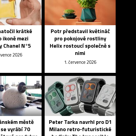
atočil krátké
Potr představil květináč
o ikoně mezi
pro pokojové rostliny
y Chanel N°5
Helix rostoucí společně s
nimi
ervence 2026
1. července 2026
tánském městě
Peter Tarka navrhl pro D1
 se vyrábí 70
Milano retro-futuristické