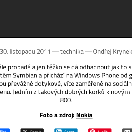
30. listopadu 2011 ― technika ―
Ondřej Kryne
le propadá a jen těžko se dá odhadnout jak to s 
stém Symbian a přichází na Windows Phone od gi
dou převážně dotykové, více zaměřené na sociální
enu. Jedním z takových dobrých korků k novým 
800.
Foto a zdroj:
Nokia