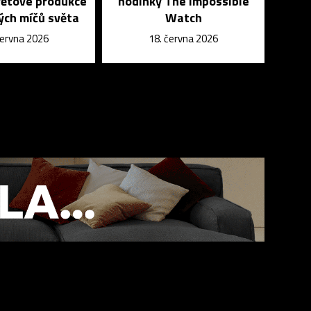
větové produkce
hodinky The Impossible
ých míčů světa
Watch
června 2026
18. června 2026