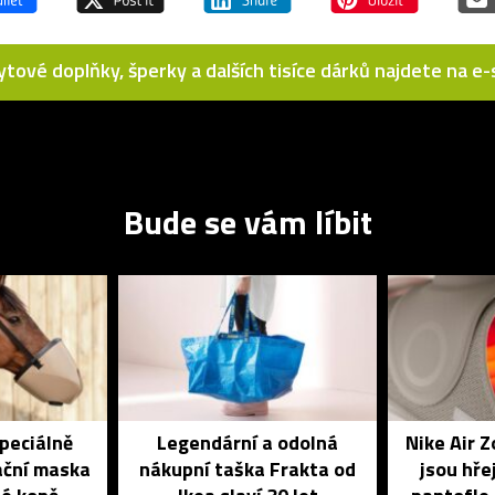
bytové doplňky, šperky a dalších tisíce dárků najdete na 
Bude se vám líbit
speciálně
Legendární a odolná
Nike Air 
ační maska
nákupní taška Frakta od
jsou hře