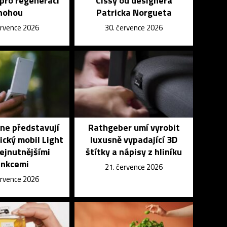
pro regeneraci
Cissy od designéra
nohou
Patricka Norgueta
ervence 2026
30. července 2026
ne představují
Rathgeber umí vyrobit
ický mobil Light
luxusně vypadající 3D
nejnutnějšími
štítky a nápisy z hliníku
unkcemi
21. července 2026
ervence 2026