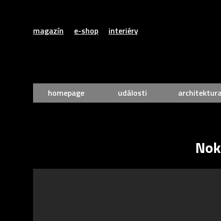
magazín
e-shop
interiéry
homepage
události
architektur
Nok