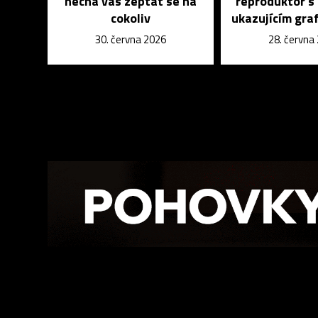
nechá vás zeptat se na
reproduktor s
cokoliv
ukazujícím graf
30. června 2026
28. června