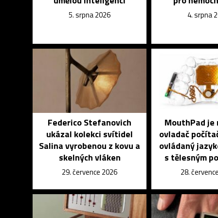
umělou inteligencí
pro nemocn
5. srpna 2026
4. srpna 
Federico Stefanovich
MouthPad je 
ukázal kolekci svítidel
ovladač počíta
Salina vyrobenou z kovu a
ovládaný jazyk
skelných vláken
s tělesným p
29. července 2026
28. červenc