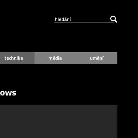
technika
média
umění
dows