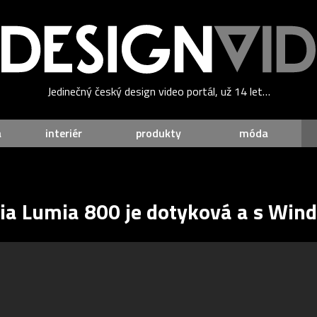
Jedinečný český design video portál, už 14 let…
a
interiér
produkty
móda
ia Lumia 800 je dotyková a s Win