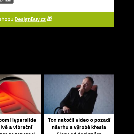
e-shopu
DesignBuy.cz
🎁
Zoom Hyperslide
Ton natočil video o pozadí
jivé a vibrační
návrhu a výrobě křesla