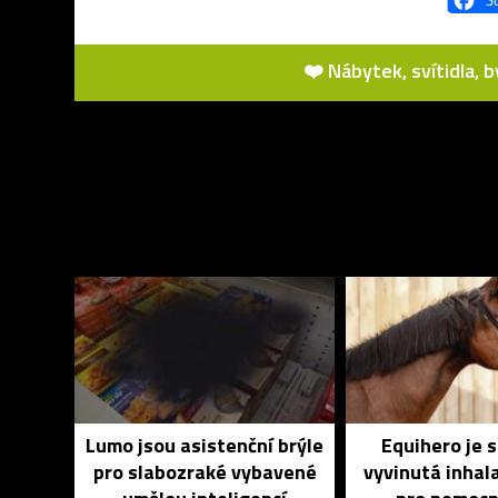
❤️ Nábytek, svítidla, 
Lumo jsou asistenční brýle
Equihero je 
pro slabozraké vybavené
vyvinutá inhal