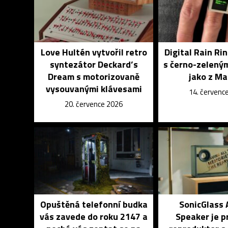
Love Hultén vytvořil retro
Digital Rain Rin
syntezátor Deckard’s
s černo-zelený
Dream s motorizovaně
jako z Ma
vysouvanými klávesami
14. červenc
20. července 2026
Opuštěná telefonní budka
SonicGlass 
vás zavede do roku 2147 a
Speaker je p