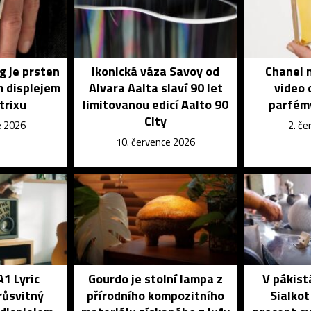
g je prsten
Ikonická váza Savoy od
Chanel n
m displejem
Alvara Aalta slaví 90 let
video 
trixu
limitovanou edicí Aalto 90
parfém
City
e 2026
2. č
10. července 2026
A1 Lyric
Gourdo je stolní lampa z
V pákis
růsvitný
přírodního kompozitního
Sialkot