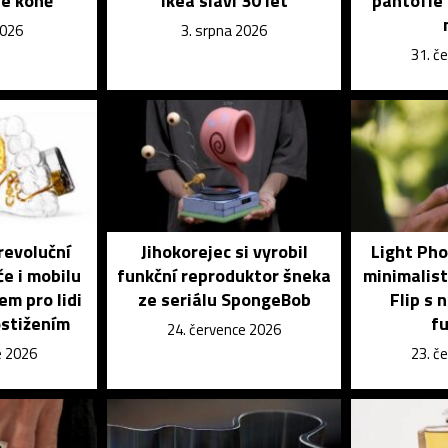
é koně
Ikea slaví 30 let
pantofle 
2026
3. srpna 2026
31. č
revoluční
Jihokorejec si vyrobil
Light Pho
če i mobilu
funkční reproduktor šneka
minimalist
em pro lidi
ze seriálu SpongeBob
Flip s 
ostižením
f
24. července 2026
e 2026
23. č