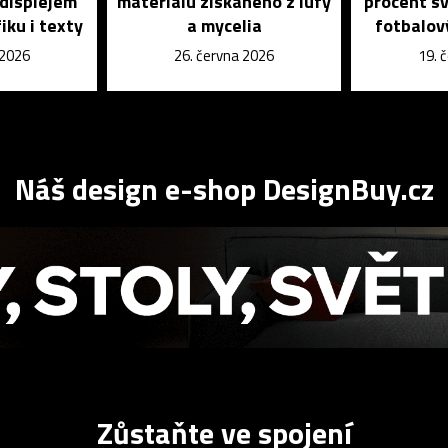
 displejem
materiálu získaného z lufy
procent s
iku i texty
a mycelia
fotbalov
 2026
26. června 2026
19. 
Náš design e-shop DesignBuy.cz
Zůstaňte ve spojení