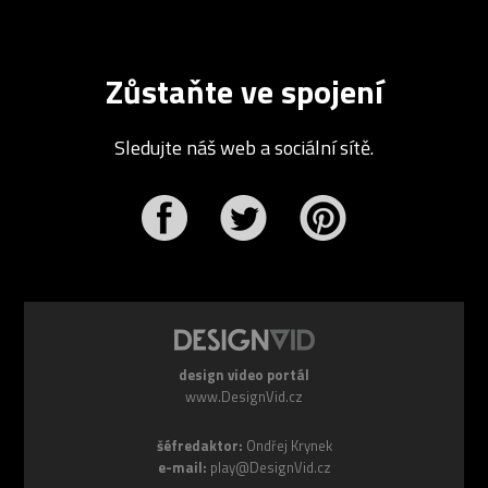
Zůstaňte ve spojení
Sledujte náš web a sociální sítě.
r
Pinterest
design video portál
www.DesignVid.cz
šéfredaktor:
Ondřej Krynek
e-mail:
play@DesignVid.cz