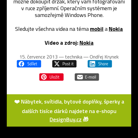
možné dokoupit držák, který vám fotografování
v ruce zpříjemní. Operačním systémem je
samozřejmě Windows Phone.
Sledujte všechna videa na téma
mobil
a
Nokia
Video a zdroj:
Nokia
15. července 2013 ― technika ―
Ondřej Krynek
❤️ Nábytek, svítidla, bytové doplňky, šperky a
dalších tisíce dárků najdete na e-shopu
DesignBuy.cz
🎁