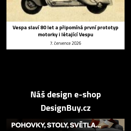
Vespa slaví 80 let a připomíná první prototyp
motorky i létající Vespu
7. července 2026
Náš design e-shop
DesignBuy.cz