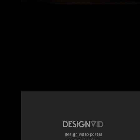
Facebook
Twitte
design video portál