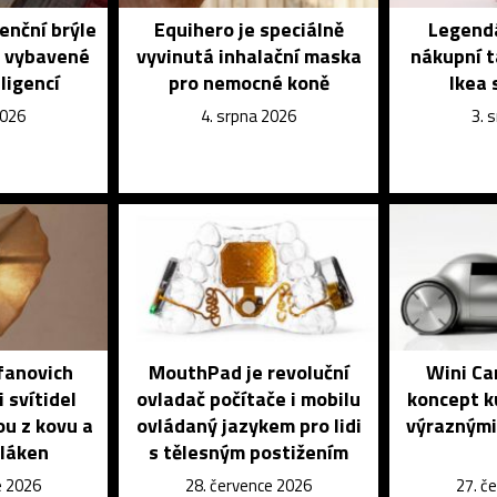
enční brýle
Equihero je speciálně
Legendá
é vybavené
vyvinutá inhalační maska
nákupní t
ligencí
pro nemocné koně
Ikea 
2026
4. srpna 2026
3. 
fanovich
MouthPad je revoluční
Wini Ca
 svítidel
ovladač počítače i mobilu
koncept k
ou z kovu a
ovládaný jazykem pro lidi
výraznými
vláken
s tělesným postižením
e 2026
28. července 2026
27. č