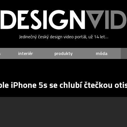
Jedinečný český design video portál, už 14 let…
a
interiér
produkty
móda
le iPhone 5s se chlubí čtečkou oti