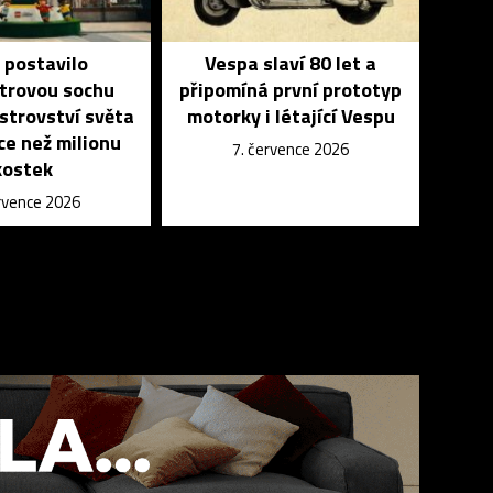
 postavilo
Vespa slaví 80 let a
trovou sochu
připomíná první prototyp
strovství světa
motorky i létající Vespu
íce než milionu
7. července 2026
kostek
ervence 2026