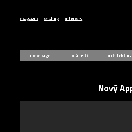
magazín
e-shop
interiéry
homepage
události
architektur
Nový App