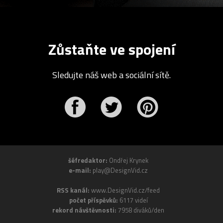
Zůstaňte ve spojení
Sledujte náš web a sociální sítě.
r
Pinterest
šéfredaktor:
Ondřej Krynek
e-mail:
play@DesignVid.cz
RSS kanál:
www.DesignVid.cz/feed
počet příspěvků:
6117 videí
rekord návštěvnosti:
7958 diváků/den