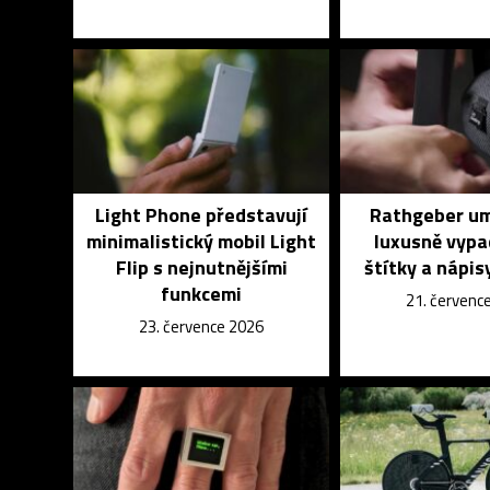
Light Phone představují
Rathgeber um
minimalistický mobil Light
luxusně vypa
Flip s nejnutnějšími
štítky a nápisy
funkcemi
21. červenc
23. července 2026