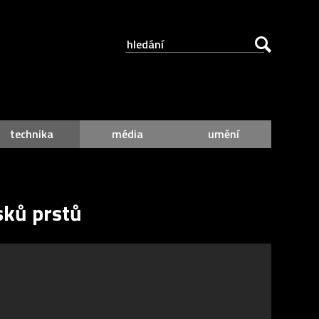
technika
média
umění
sků prstů