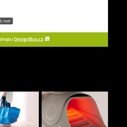
e-shopu
DesignBuy.cz
🎁