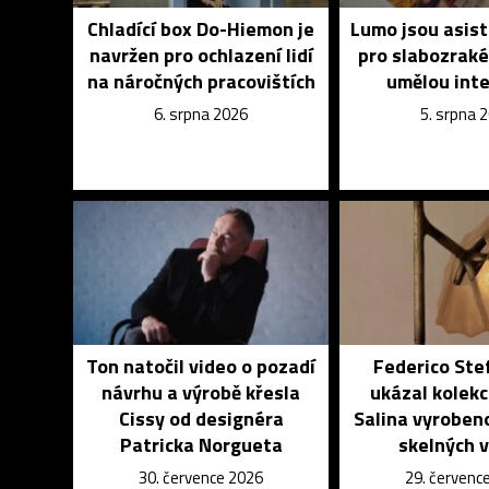
Chladící box Do-Hiemon je
Lumo jsou asist
navržen pro ochlazení lidí
pro slabozrak
na náročných pracovištích
umělou inte
6. srpna 2026
5. srpna 
Ton natočil video o pozadí
Federico Ste
návrhu a výrobě křesla
ukázal kolekci
Cissy od designéra
Salina vyroben
Patricka Norgueta
skelných 
30. července 2026
29. červenc