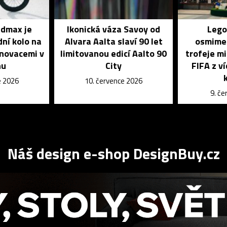
dmax je
Ikonická váza Savoy od
Lego
dní kolo na
Alvara Aalta slaví 90 let
osmime
inovacemi v
limitovanou edicí Aalto 90
trofeje mi
nu
City
FIFA z v
e 2026
10. července 2026
9. č
Náš design e-shop DesignBuy.cz