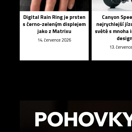
Digital Rain Ring je prsten
Canyon Spee
s černo-zeleným displejem
nejrychlejší jíz
jako z Matrixu
světě s mnoha 
desig
14. července 2026
13. červenc