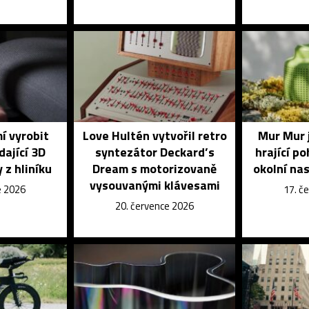
í vyrobit
Love Hultén vytvořil retro
Mur Mur 
dající 3D
syntezátor Deckard’s
hrající p
 z hliníku
Dream s motorizovaně
okolní na
vysouvanými klávesami
e 2026
17. č
20. července 2026