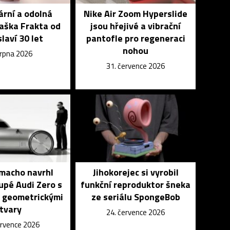
rní a odolná
Nike Air Zoom Hyperslide
aška Frakta od
jsou hřejivé a vibrační
slaví 30 let
pantofle pro regeneraci
nohou
srpna 2026
31. července 2026
macho navrhl
Jihokorejec si vyrobil
upé Audi Zero s
funkční reproduktor šneka
 geometrickými
ze seriálu SpongeBob
tvary
24. července 2026
ervence 2026