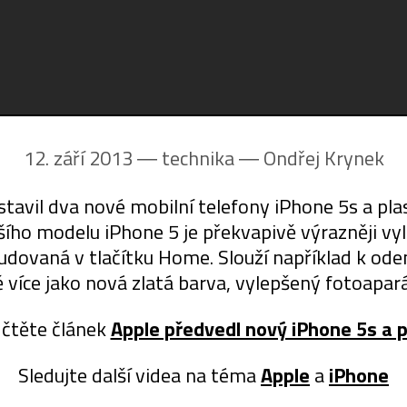
12. září 2013 ― technika ―
Ondřej Krynek
stavil dva nové mobilní telefony iPhone 5s a pl
ího modelu iPhone 5 je překvapivě výrazněji vyl
udovaná v tlačítku Home. Slouží například k ode
více jako nová zlatá barva, vylepšený fotoapará
čtěte článek
Apple předvedl nový iPhone 5s a 
Sledujte další videa na téma
Apple
a
iPhone