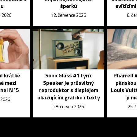
nu
šperků
svítícím
e 2026
12. července 2026
8. č
il krátké
SonicGlass A1 Lyric
Pharrell 
ně mezi
Speaker je průsvitný
pánskou 
nel N°5
reproduktor s displejem
Louis Vuit
ukazujícím grafiku i texty
ji m
e 2026
28. června 2026
25. 