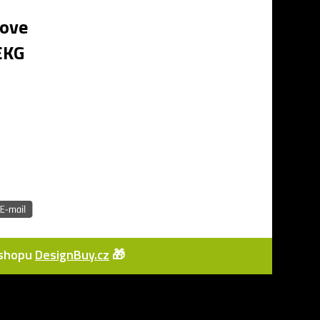
Move
EKG
e-shopu
DesignBuy.cz
🎁