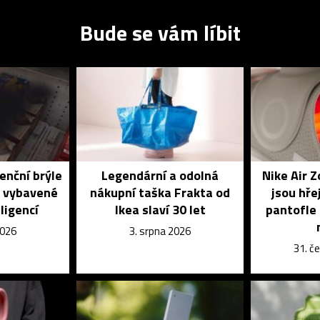
Bude se vám líbit
enční brýle
Legendární a odolná
Nike Air 
é vybavené
nákupní taška Frakta od
jsou hře
ligencí
Ikea slaví 30 let
pantofle 
2026
3. srpna 2026
31. č