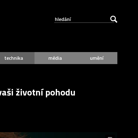
technika
média
umění
vaši životní pohodu