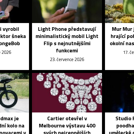
i vyrobil
Light Phone představují
Mur Mur 
uktor šneka
minimalistický mobil Light
hrající p
pongeBob
Flip s nejnutnějšími
okolní na
funkcemi
e 2026
17. č
23. července 2026
dmax je
Cartier otevřel v
Studio
dní kolo na
Melbourne výstavu 400
poodhal
inovacemi v
svých nejcennějších
umělecké d