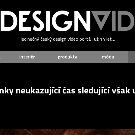
Jedinečný český design video portál, už 14 let…
a
interiér
produkty
móda
ky neukazující čas sledující však 