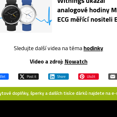
Withings ukázal
analogové hodiny 
ECG měřící nositeli 
Sledujte další videa na téma
hodinky
Video a zdroj:
Nowatch
bytové doplňky, šperky a dalších tisíce dárků najdete na 