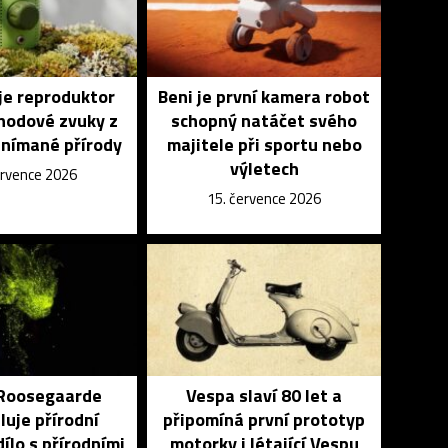
je reproduktor
Beni je první kamera robot
ohodové zvuky z
schopný natáčet svého
snímané přírody
majitele při sportu nebo
výletech
ervence 2026
15. července 2026
 Roosegaarde
Vespa slaví 80 let a
uje přírodní
připomíná první prototyp
ílo s přírodními
motorky i létající Vespu