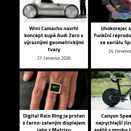
Wini Camacho navrhl
Jihokorejec s
koncept kupé Audi Zero s
funkční reprod
výraznými geometrickými
ze seriálu S
tvary
24. červenc
27. července 2026
Digital Rain Ring je prsten
Canyon Spee
s černo-zeleným displejem
nejrychlejší jíz
jako z Matrixu
světě s mnoha 