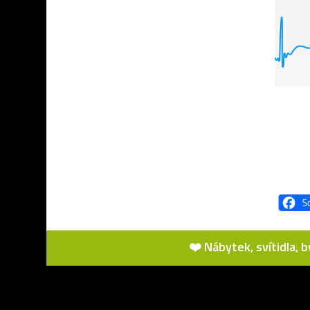
❤️ Nábytek, svítidla, 