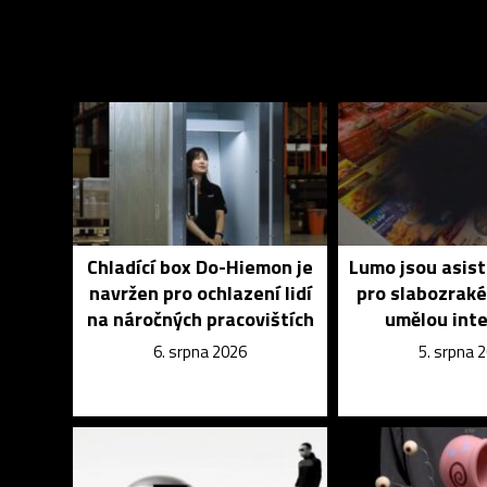
Chladící box Do-Hiemon je
Lumo jsou asist
navržen pro ochlazení lidí
pro slabozrak
na náročných pracovištích
umělou inte
6. srpna 2026
5. srpna 