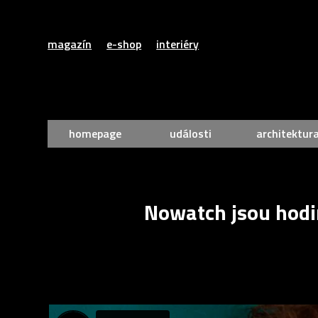
magazín
e-shop
interiéry
homepage
události
architektur
Nowatch jsou hodin