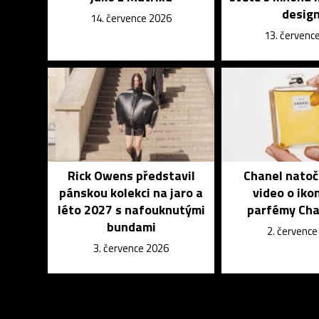
desig
14. července 2026
13. červenc
Rick Owens představil
Chanel natoč
pánskou kolekci na jaro a
video o iko
léto 2027 s nafouknutými
parfémy Cha
bundami
2. červenc
3. července 2026