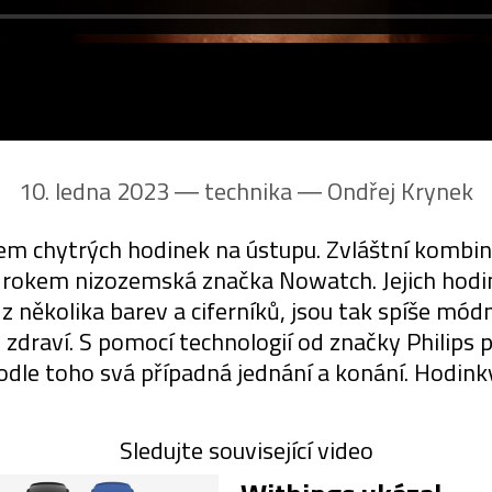
10. ledna 2023 ― technika ―
Ondřej Krynek
m chytrých hodinek na ústupu. Zvláštní kombinac
k rokem nizozemská značka Nowatch. Jejich hodin
z několika barev a ciferníků, jsou tak spíše mód
draví. S pomocí technologií od značky Philips p
dle toho svá případná jednání a konání. Hodinky
Sledujte související video