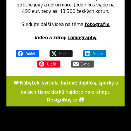
optické jevy a deformace. Jeden kus vyjde na
499 eur, tedy asi 13 500 českých korun.
Sledujte další videa na téma
fotografie
Video a zdroj:
Lomography
❤️ Nábytek, svítidla, bytové doplňky, šperky a
dalších tisíce dárků najdete na e-shopu
DesignBuy.cz
🎁