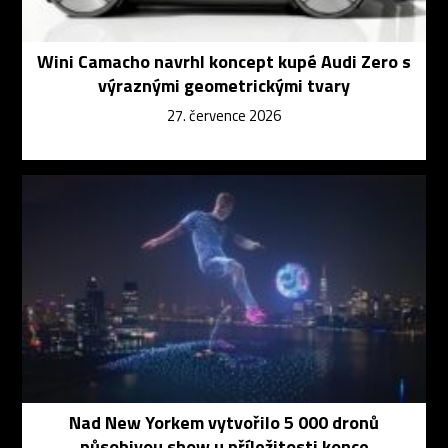
Wini Camacho navrhl koncept kupé Audi Zero s
výraznými geometrickými tvary
27. července 2026
Nad New Yorkem vytvořilo 5 000 dronů
působivou show u příležitosti konce