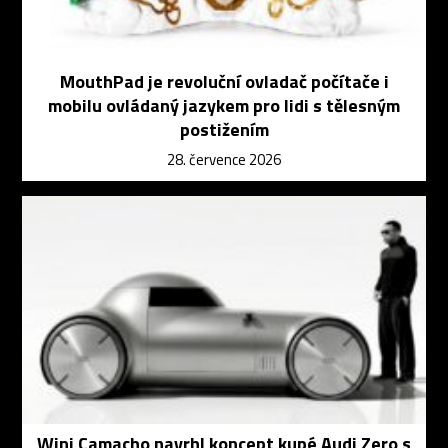
MouthPad je revoluční ovladač počítače i
mobilu ovládaný jazykem pro lidi s tělesným
postižením
28. července 2026
Wini Camacho navrhl koncept kupé Audi Zero s