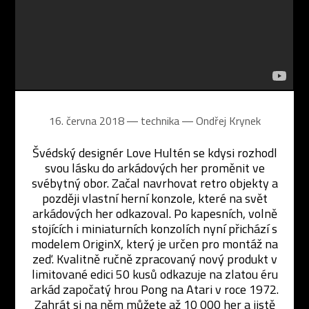
16. června 2018 ― technika ―
Ondřej Krynek
Švédský designér Love Hultén se kdysi rozhodl
svou lásku do arkádových her proměnit ve
svébytný obor. Začal navrhovat retro objekty a
později vlastní herní konzole, které na svět
arkádových her odkazoval. Po kapesních, volně
stojících i miniaturních konzolích nyní přichází s
modelem OriginX, který je určen pro montáž na
zeď. Kvalitně ručně zpracovaný nový produkt v
limitované edici 50 kusů odkazuje na zlatou éru
arkád započatý hrou Pong na Atari v roce 1972.
Zahrát si na něm můžete až 10 000 her a jistě