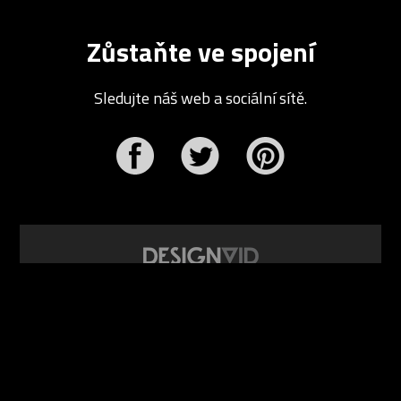
Zůstaňte ve spojení
Sledujte náš web a sociální sítě.
r
Pinterest
design video portál
www.DesignVid.cz
šéfredaktor:
Ondřej Krynek
e-mail:
play@DesignVid.cz
RSS kanál:
www.DesignVid.cz/feed