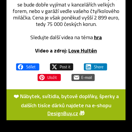
se bude dobře vyjímat v kancelářích velkých
forem, nebo v garáží vedle vašeho čtyřkolového
miláčka. Cena je však poněkud vyšší 2 899 euro,
tedy 75 000 českých korun.
Sledujte další videa na téma
hra
Video a zdroj:
Love Hultén
❤️ Nábytek, svítidla, bytové doplňky, šperky a
dalších tisíce dárků najdete na e-shopu
DesignBuy.cz
🎁