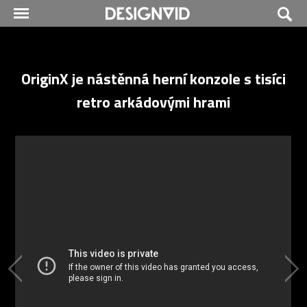
OriginX je nástěnná herní konzole s tisíci
retro arkádovými hrami