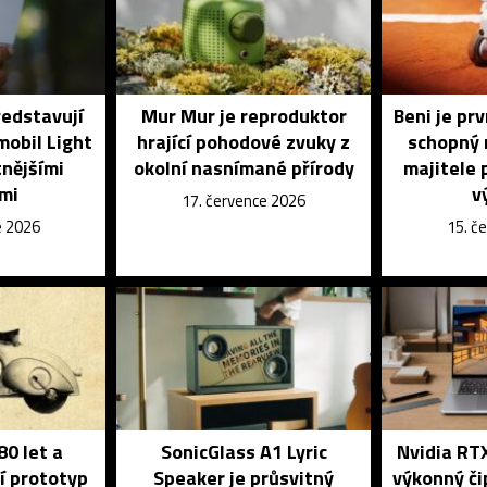
ředstavují
Mur Mur je reproduktor
Beni je pr
mobil Light
hrající pohodové zvuky z
schopný 
tnějšími
okolní nasnímané přírody
majitele 
mi
v
17. července 2026
e 2026
15. č
80 let a
SonicGlass A1 Lyric
Nvidia RTX
í prototyp
Speaker je průsvitný
výkonný či