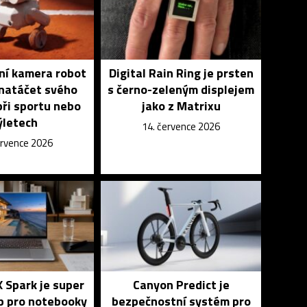
vní kamera robot
Digital Rain Ring je prsten
natáčet svého
s černo-zeleným displejem
při sportu nebo
jako z Matrixu
ýletech
14. července 2026
ervence 2026
 Spark je super
Canyon Predict je
p pro notebooky
bezpečnostní systém pro