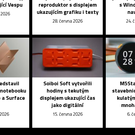
jící Vespu
reproduktor s displejem
s Win
ukazujícím grafiku i texty
na
e 2026
28. června 2026
24. 
edstavil
Soiboi Soft vytvořili
M5Stac
 notebooku
hodiny s tekutým
stavebni
 a Surface
displejem ukazující čas
kulatým
jako digitální
mnoh
 2026
15. června 2026
6. 