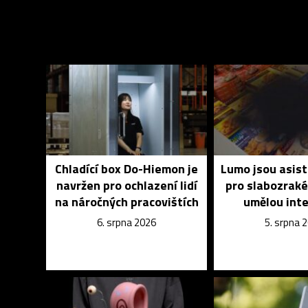
Chladící box Do-Hiemon je
Lumo jsou asist
navržen pro ochlazení lidí
pro slabozrak
na náročných pracovištích
umělou inte
6. srpna 2026
5. srpna 