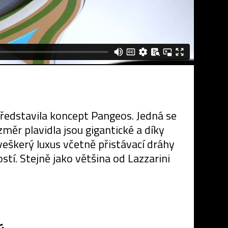
k
 představila koncept Pangeos. Jedná se
změr plavidla jsou gigantické a díky
veškerý luxus včetně přistávací dráhy
stí. Stejně jako většina od Lazzarini