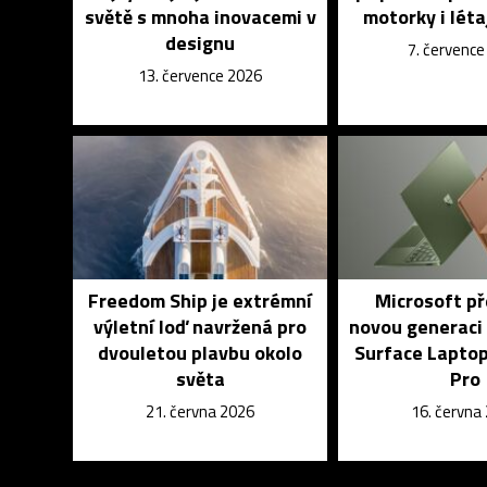
světě s mnoha inovacemi v
motorky i léta
designu
7. červenc
13. července 2026
Freedom Ship je extrémní
Microsoft př
výletní loď navržená pro
novou generaci
dvouletou plavbu okolo
Surface Laptop
světa
Pro
21. června 2026
16. června