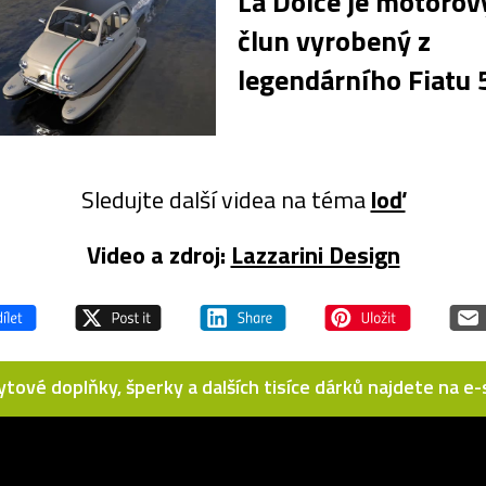
La Dolce je motorov
člun vyrobený z
legendárního Fiatu
Sledujte další videa na téma
loď
Video a zdroj:
Lazzarini Design
bytové doplňky, šperky a dalších tisíce dárků najdete na 