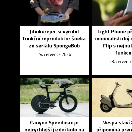
Jihokorejec si vyrobil
Light Phone p
funkční reproduktor šneka
minimalistický 
ze seriálu SpongeBob
Flip s nejnu
funkce
24. července 2026
23. červenc
Canyon Speedmax je
Vespa slaví 
nejrychlejší jízdní kolo na
připomíná prvn