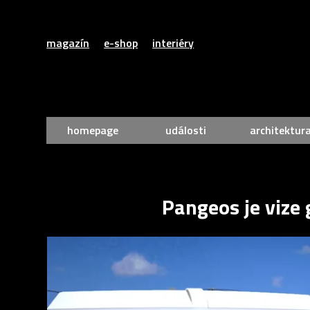
magazín
e-shop
interiéry
homepage
události
architektur
Pangeos je vize