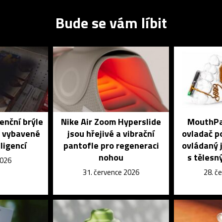
Bude se vám líbit
enční brýle
Nike Air Zoom Hyperslide
MouthPad
é vybavené
jsou hřejivé a vibrační
ovladač po
ligencí
pantofle pro regeneraci
ovládaný j
nohou
s tělesn
2026
31. července 2026
28. č