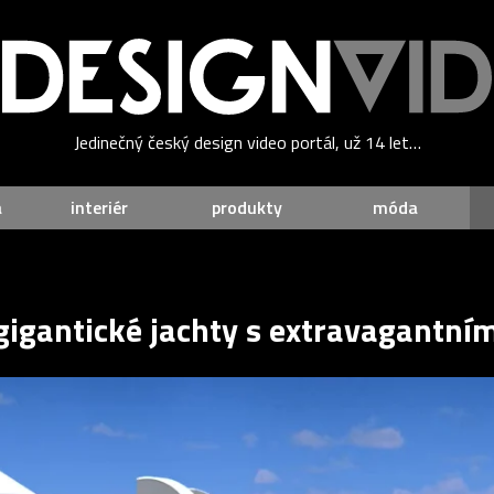
Jedinečný český design video portál, už 14 let…
a
interiér
produkty
móda
 gigantické jachty s extravagantní