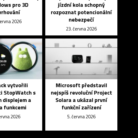
dows pro 3D
jízdní kola schopný
vrhování
rozpoznat potencionální
nebezpečí
června 2026
23. června 2026
k vytvořili
Microsoft představil
ci StopWatch s
nejspíš revoluční Project
 displejem a
Solara a ukázal první
a funkcemi
funkční zařízení
června 2026
5. června 2026