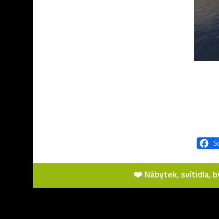
❤️ Nábytek, svítidla, 