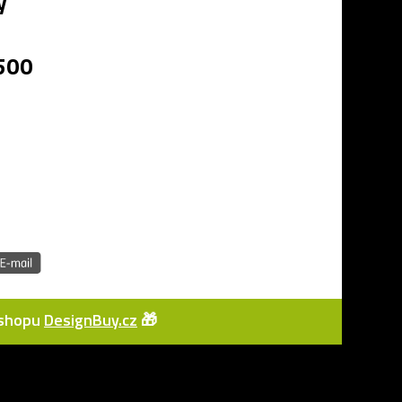
ý
 500
e-shopu
DesignBuy.cz
🎁