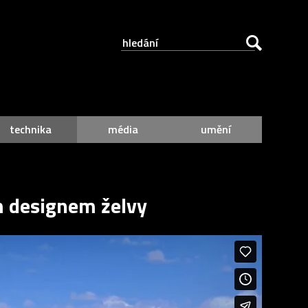
technika
média
umění
m designem želvy