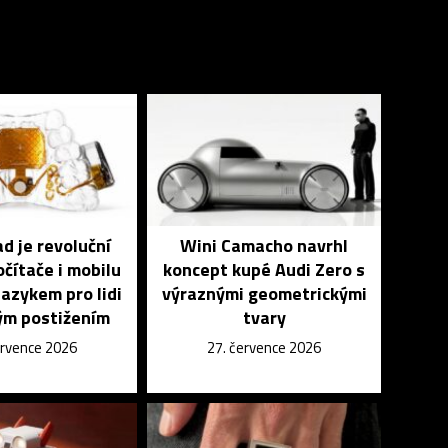
 je revoluční
Wini Camacho navrhl
čítače i mobilu
koncept kupé Audi Zero s
azykem pro lidi
výraznými geometrickými
ým postižením
tvary
ervence 2026
27. července 2026