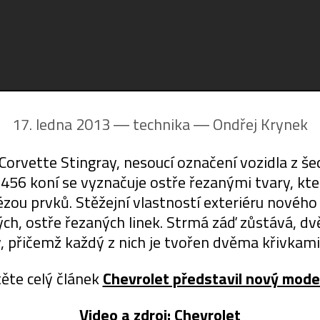
17. ledna 2013 ― technika ―
Ondřej Krynek
rvette Stingray, nesoucí označení vozidla z šed
56 koní se vyznačuje ostře řezanými tvary, které
ézou prvků. Stěžejní vlastností exteriéru novéh
ch, ostře řezaných linek. Strmá záď zůstává, dvě
 přičemž každý z nich je tvořen dvěma křivkami
ěte celý článek
Chevrolet představil nový mode
Video a zdroj:
Chevrolet