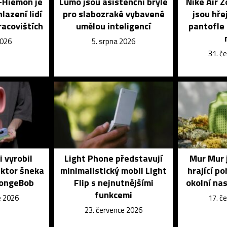
o-Hiemon je
Lumo jsou asistenční brýle
Nike Air 
lazení lidí
pro slabozraké vybavené
jsou hře
racovištích
umělou inteligencí
pantofle 
2026
5. srpna 2026
31. č
i vyrobil
Light Phone představují
Mur Mur 
uktor šneka
minimalistický mobil Light
hrající p
pongeBob
Flip s nejnutnějšími
okolní na
funkcemi
e 2026
17. č
23. července 2026