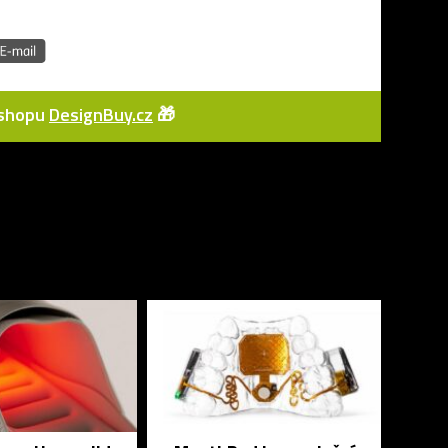
e-shopu
DesignBuy.cz
🎁