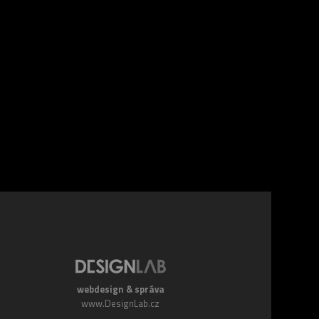
webdesign & správa
www.DesignLab.cz