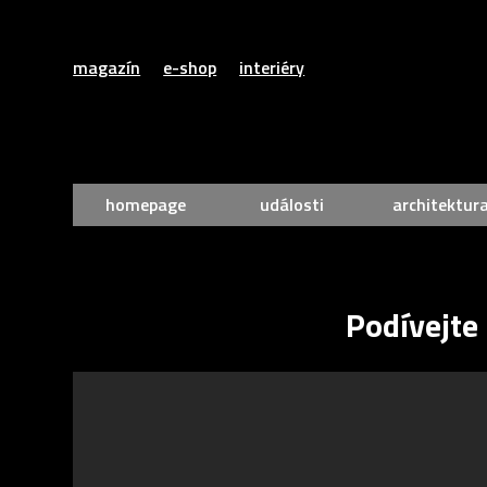
magazín
e-shop
interiéry
homepage
události
architektur
Podívejte