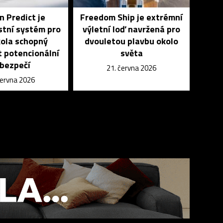
 Predict je
Freedom Ship je extrémní
tní systém pro
výletní loď navržená pro
 kola schopný
dvouletou plavbu okolo
 potencionální
světa
bezpečí
21. června 2026
června 2026