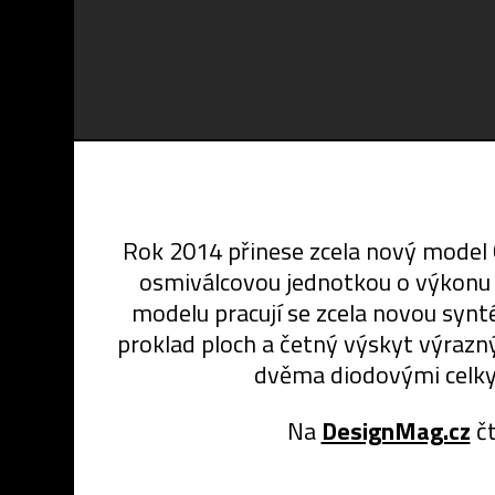
Rok 2014 přinese zcela nový model Co
osmiválcovou jednotkou o výkonu 4
modelu pracují se zcela novou synt
proklad ploch a četný výskyt výrazný
dvěma diodovými celky,
Na
DesignMag.cz
čt