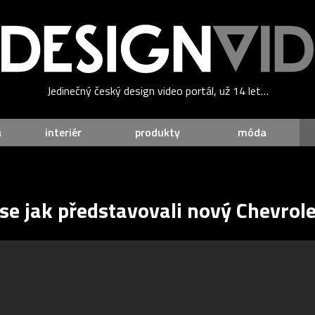
Jedinečný český design video portál, už 14 let…
a
interiér
produkty
móda
 se jak představovali nový Chevrole