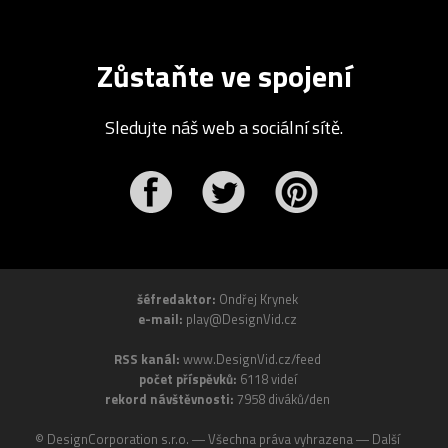
Zůstaňte ve spojení
Sledujte náš web a sociální sítě.
r
Pinterest
šéfredaktor:
Ondřej Krynek
e-mail:
play@DesignVid.cz
RSS kanál:
www.DesignVid.cz/feed
počet příspěvků:
6118 videí
rekord návštěvnosti:
7958 diváků/den
©
DesignCorporation s.r.o.
― Všechna práva vyhrazena ― Další