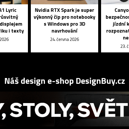
A1 Lyric
Nvidia RTX Spark je super
Canyon
růsvitný
výkonný čip pro notebooky
bezpečnos
 displejem
s Windows pro 3D
jízdní
iku i texty
navrhování
rozpoznat
ne
 2026
24. června 2026
23. 
Náš design e-shop DesignBuy.cz