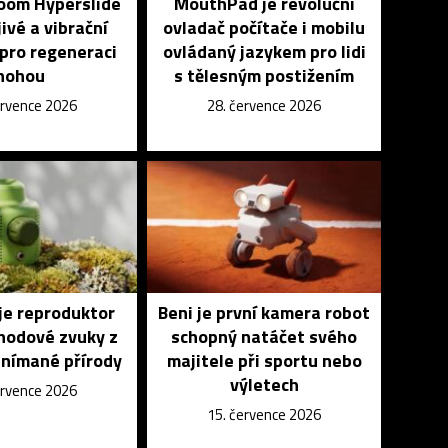
Zoom Hyperslide
MouthPad je revoluční
jivé a vibrační
ovladač počítače i mobilu
pro regeneraci
ovládaný jazykem pro lidi
nohou
s tělesným postižením
ervence 2026
28. července 2026
je reproduktor
Beni je první kamera robot
ohodové zvuky z
schopný natáčet svého
snímané přírody
majitele při sportu nebo
výletech
ervence 2026
15. července 2026