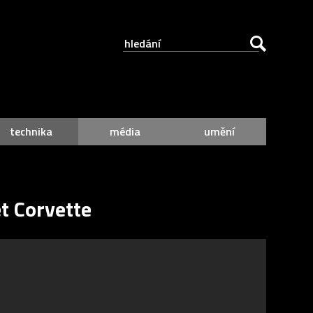
technika
média
umění
t Corvette