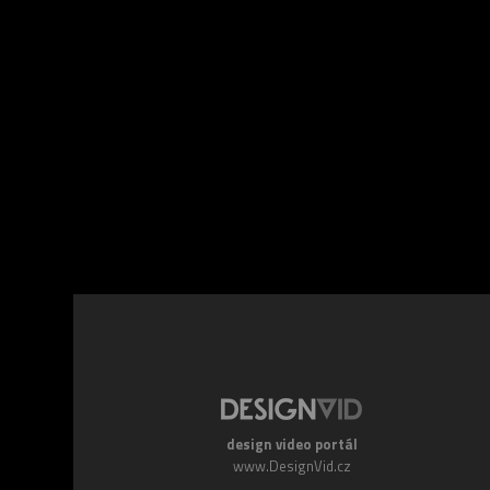
Facebook
Twitte
design video portál
www.DesignVid.cz