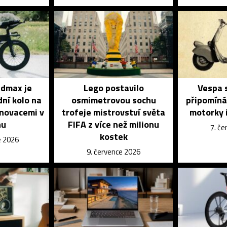
dmax je
Lego postavilo
Vespa s
dní kolo na
osmimetrovou sochu
připomíná
inovacemi v
trofeje mistrovství světa
motorky i
nu
FIFA z více než milionu
7. č
kostek
e 2026
9. července 2026