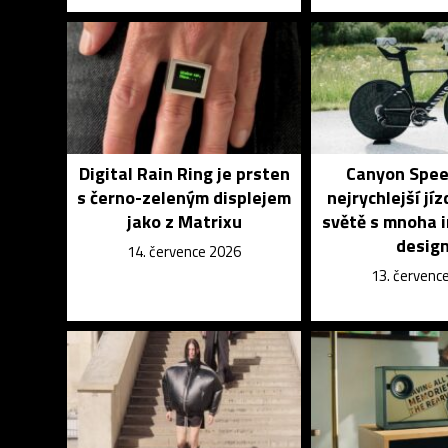
Digital Rain Ring je prsten
Canyon Spee
s černo-zeleným displejem
nejrychlejší jíz
jako z Matrixu
světě s mnoha 
desig
14. července 2026
13. červenc