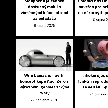
Sidephone je cenově
Chladící box D
dostupný mobil s
navržen pro och
výměnnými klávesnicemi
na náročných p
za ovladače
6. srpna 
8. srpna 2026
Wini Camacho navrhl
Jihokorejec s
koncept kupé Audi Zero s
funkční reprod
výraznými geometrickými
ze seriálu S
tvary
24. červenc
27. července 2026