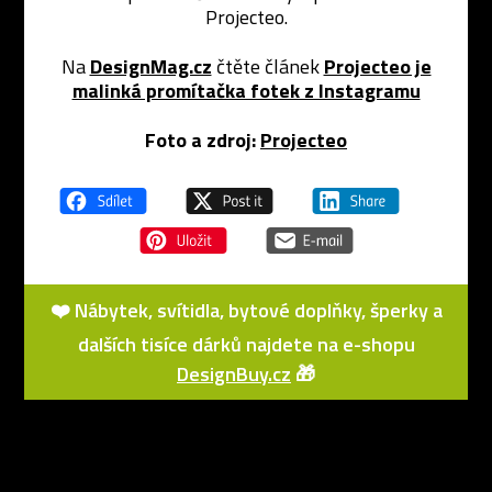
Projecteo.
Na
DesignMag.cz
čtěte článek
Projecteo je
malinká promítačka fotek z Instagramu
Foto a zdroj:
Projecteo
❤️ Nábytek, svítidla, bytové doplňky, šperky a
dalších tisíce dárků najdete na e-shopu
DesignBuy.cz
🎁