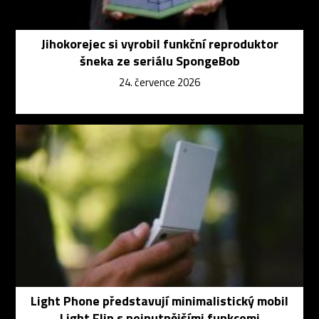
Jihokorejec si vyrobil funkční reproduktor
šneka ze seriálu SpongeBob
24. července 2026
Light Phone představují minimalistický mobil
Light Flip s nejnutnějšími funkcemi