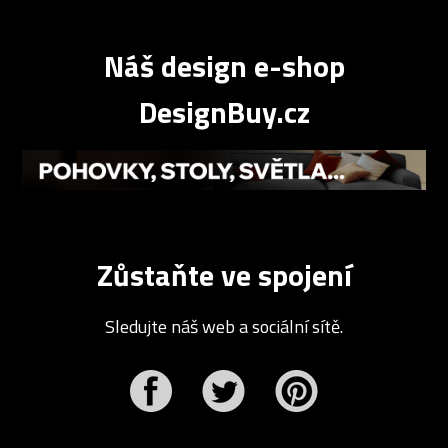
Náš design e-shop
DesignBuy.cz
Zůstaňte ve spojení
Sledujte náš web a sociální sítě.
r
Pinterest