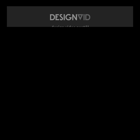
design video portál
www.DesignVid.cz
šéfredaktor:
Ondřej Krynek
e-mail:
play@DesignVid.cz
RSS kanál:
www.DesignVid.cz/feed
počet příspěvků:
6118 videí
rekord návštěvnosti:
7958 diváků/den
©
DesignCorporation s.r.o.
― Všechna práva vyhrazena ― Další
publikace bez souhlasu zakázána ― 2011–2026
webdesign & správa
www.DesignLab.cz