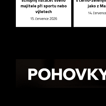
schopný natáčet svého
s černo-zelený
majitele při sportu nebo
jako z Ma
výletech
14. červenc
15. července 2026