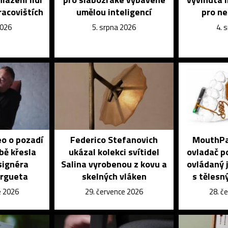
racovištích
umělou inteligencí
pro n
2026
5. srpna 2026
4. 
eo o pozadí
Federico Stefanovich
MouthPad
bě křesla
ukázal kolekci svítidel
ovladač po
signéra
Salina vyrobenou z kovu a
ovládaný j
orgueta
skelných vláken
s tělesn
e 2026
29. července 2026
28. č