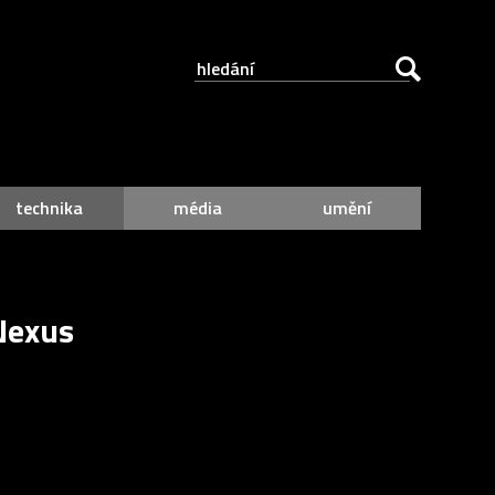
technika
média
umění
Nexus