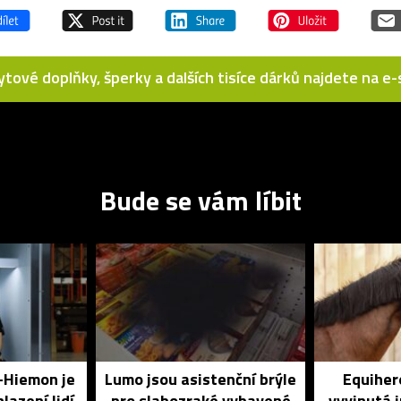
bytové doplňky, šperky a dalších tisíce dárků najdete na 
Bude se vám líbit
o-Hiemon je
Lumo jsou asistenční brýle
Equihero
lazení lidí
pro slabozraké vybavené
vyvinutá 