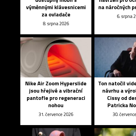
výměnnými klávesnicemi
na náročných p
za ovladače
6. srpna 
8. srpna 2026
Nike Air Zoom Hyperslide
Ton natočil vid
jsou hřejivé a vibrační
návrhu a výro
pantofle pro regeneraci
Cissy od de
nohou
Patricka N
31. července 2026
30. červenc