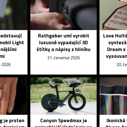
ředstavují
Rathgeber umí vyrobit
Love Hulté
mobil Light
luxusně vypadající 3D
syntezá
tnějšími
štítky a nápisy z hliníku
Dream s
mi
vysouvan
21. července 2026
e 2026
20. č
g je prsten
Canyon Speedmax je
Ikonická