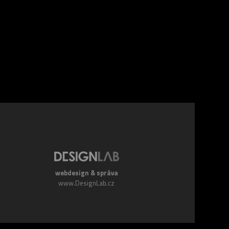
webdesign & správa
www.DesignLab.cz