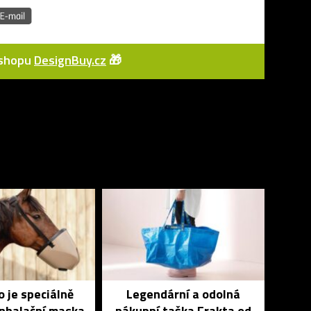
e-shopu
DesignBuy.cz
🎁
 je speciálně
Legendární a odolná
inhalační maska
nákupní taška Frakta od