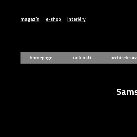
magazín
e-shop
interiéry
homepage
události
architektur
Sams