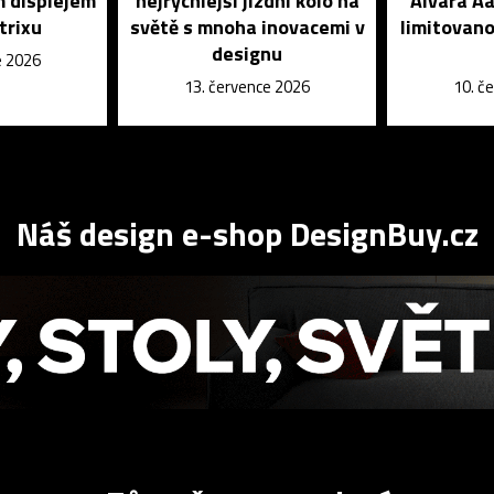
m displejem
nejrychlejší jízdní kolo na
Alvara Aa
trixu
světě s mnoha inovacemi v
limitovano
designu
e 2026
13. července 2026
10. č
Náš design e-shop DesignBuy.cz