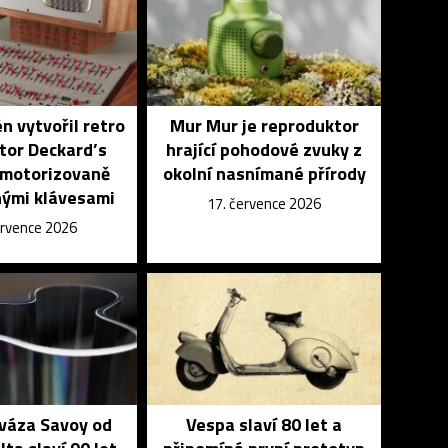
n vytvořil retro
Mur Mur je reproduktor
tor Deckard’s
hrající pohodové zvuky z
 motorizovaně
okolní nasnímané přírody
ými klávesami
17. července 2026
ervence 2026
 váza Savoy od
Vespa slaví 80 let a