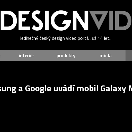
Jedinečný český design video portál, už 14 let…
a
interiér
produkty
móda
ung a Google uvádí mobil Galaxy 