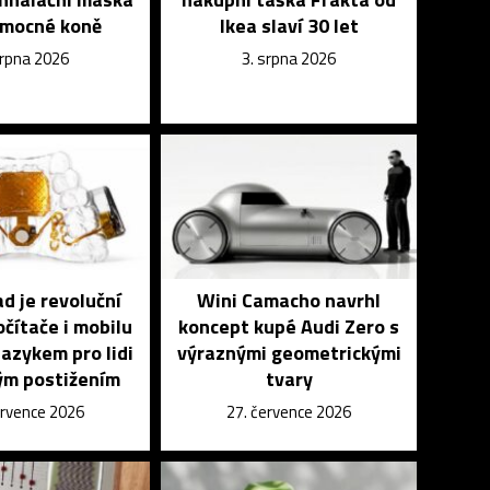
emocné koně
Ikea slaví 30 let
srpna 2026
3. srpna 2026
 je revoluční
Wini Camacho navrhl
čítače i mobilu
koncept kupé Audi Zero s
azykem pro lidi
výraznými geometrickými
ým postižením
tvary
ervence 2026
27. července 2026