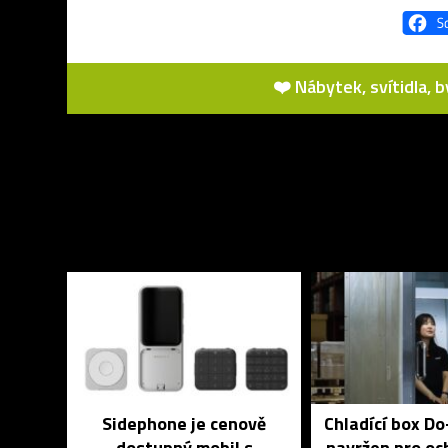
❤️ Nábytek, svítidla, 
Sidephone je cenově
Chladící box D
dostupný mobil s
navržen pro och