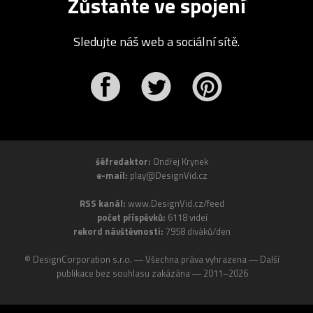
Zůstaňte ve spojení
Sledujte náš web a sociální sítě.
r
Pinterest
šéfredaktor:
Ondřej Krynek
e-mail:
play@DesignVid.cz
RSS kanál:
www.DesignVid.cz/feed
počet příspěvků:
6118 videí
rekord návštěvnosti:
7958 diváků/den
©
DesignCorporation s.r.o.
― Všechna práva vyhrazena ― Další
publikace bez souhlasu zakázána ― 2011–2026