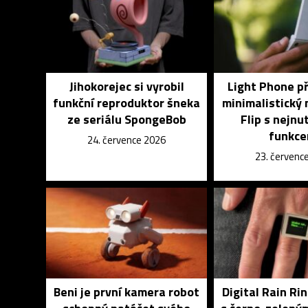
Jihokorejec si vyrobil
Light Phone p
funkční reproduktor šneka
minimalistický 
ze seriálu SpongeBob
Flip s nejnu
funkce
24. července 2026
23. červenc
Beni je první kamera robot
Digital Rain Rin