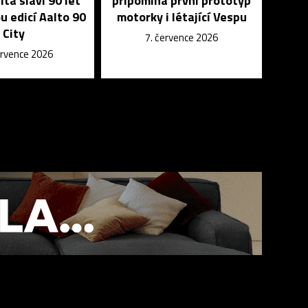
lta slaví 90 let
připomíná první prototyp
u edicí Aalto 90
motorky i létající Vespu
City
7. července 2026
ervence 2026