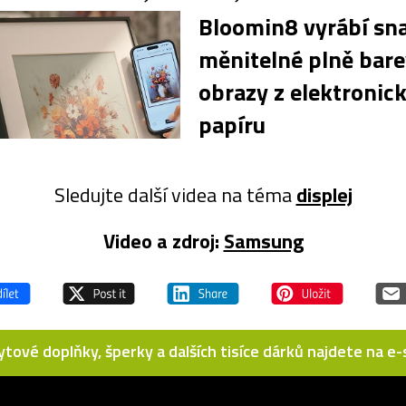
Bloomin8 vyrábí sn
měnitelné plně bar
obrazy z elektronic
papíru
Sledujte další videa na téma
displej
Video a zdroj:
Samsung
bytové doplňky, šperky a dalších tisíce dárků najdete na 