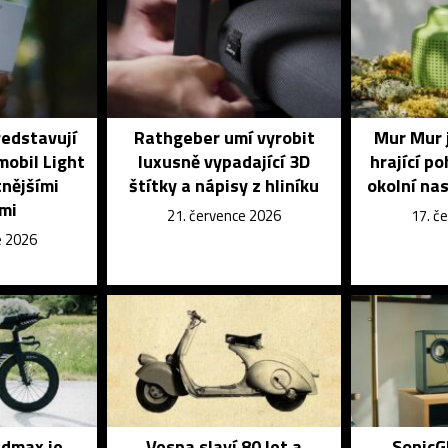
ředstavují
Rathgeber umí vyrobit
Mur Mur 
mobil Light
luxusně vypadající 3D
hrající p
tnějšími
štítky a nápisy z hliníku
okolní na
mi
21. července 2026
17. č
e 2026
dmax je
Vespa slaví 80 let a
SonicG