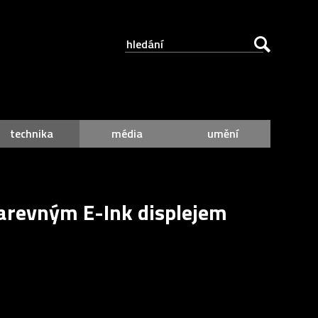
technika
média
umění
arevným E-Ink displejem