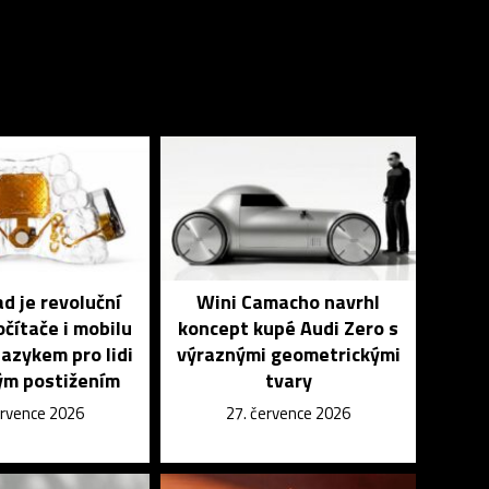
 je revoluční
Wini Camacho navrhl
čítače i mobilu
koncept kupé Audi Zero s
azykem pro lidi
výraznými geometrickými
ým postižením
tvary
ervence 2026
27. července 2026