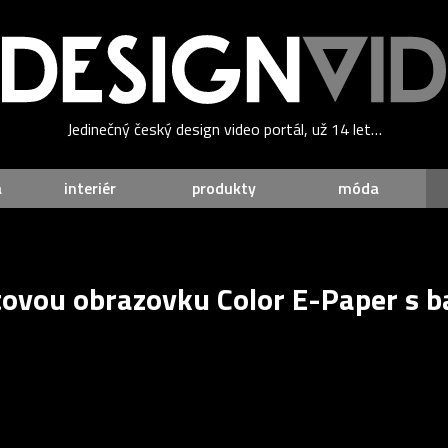
Jedinečný český design video portál, už 14 let…
a
interiér
produkty
móda
ovou obrazovku Color E-Paper s b