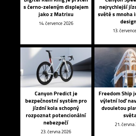
s černo-zeleným displejem
nejrychlejší jíz
jako z Matrixu
světě s mnoha 
desig
14. července 2026
13. červenc
Canyon Predict je
Freedom Ship j
bezpečnostní systém pro
výletní loď na
jízdní kola schopný
dvouletou pla
rozpoznat potencionální
svět
nebezpečí
21. června
23. června 2026