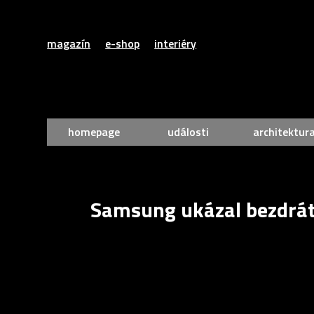
magazín
e-shop
interiéry
homepage
události
architektur
Samsung ukázal bezdrát