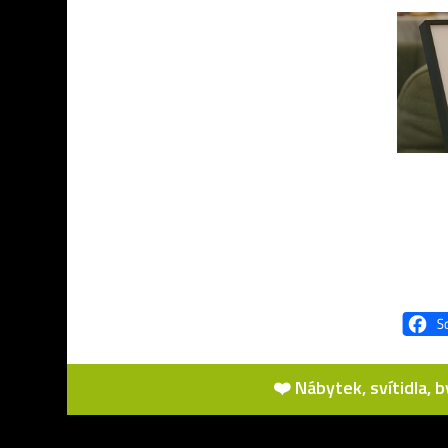
❤️ Nábytek, svítidla, 