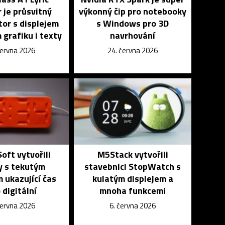
 je průsvitný
výkonný čip pro notebooky
or s displejem
s Windows pro 3D
 grafiku i texty
navrhování
června 2026
24. června 2026
Soft vytvořili
M5Stack vytvořili
y s tekutým
stavebnici StopWatch s
m ukazující čas
kulatým displejem a
 digitální
mnoha funkcemi
června 2026
6. června 2026