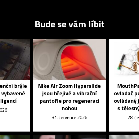
Bude se vám líbit
enční brýle
Nike Air Zoom Hyperslide
MouthPad
é vybavené
jsou hřejivé a vibrační
ovladač po
ligencí
pantofle pro regeneraci
ovládaný j
nohou
s tělesn
2026
31. července 2026
28. č