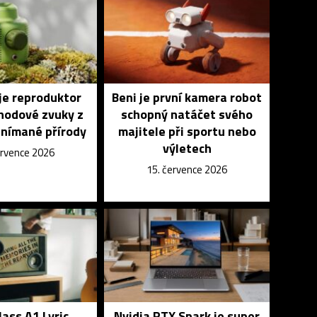
je reproduktor
Beni je první kamera robot
ohodové zvuky z
schopný natáčet svého
snímané přírody
majitele při sportu nebo
výletech
ervence 2026
15. července 2026
lass A1 Lyric
Nvidia RTX Spark je super