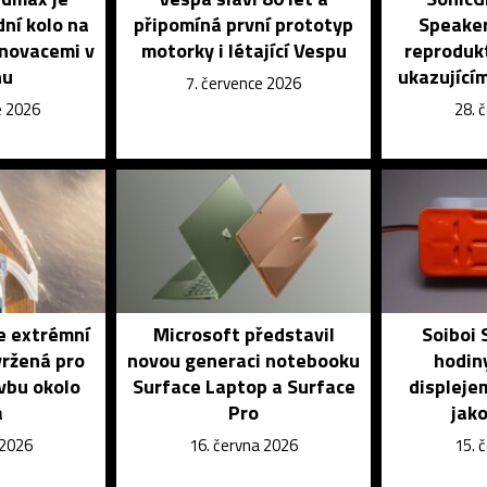
dní kolo na
připomíná první prototyp
Speaker
inovacemi v
motorky i létající Vespu
reprodukt
nu
ukazujícím
7. července 2026
e 2026
28. 
e extrémní
Microsoft představil
Soiboi 
vržená pro
novou generaci notebooku
hodin
vbu okolo
Surface Laptop a Surface
displeje
a
Pro
jako
 2026
16. června 2026
15. 