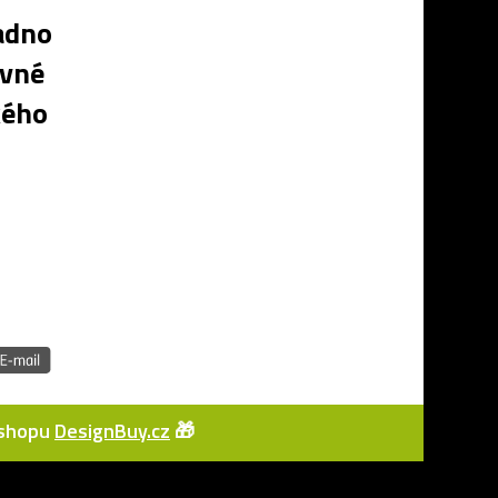
adno
evné
kého
e-shopu
DesignBuy.cz
🎁