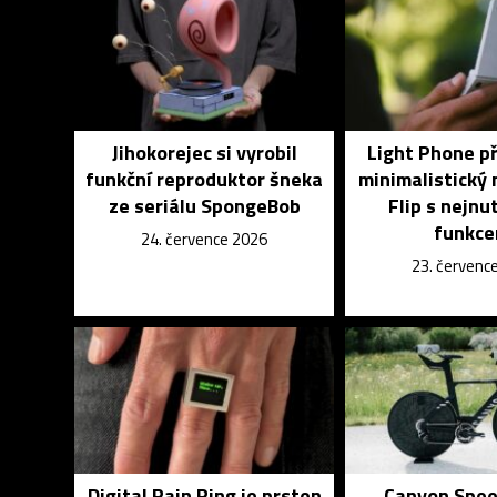
Jihokorejec si vyrobil
Light Phone p
funkční reproduktor šneka
minimalistický 
ze seriálu SpongeBob
Flip s nejnu
funkce
24. července 2026
23. červenc
Digital Rain Ring je prsten
Canyon Spee