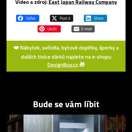
Video a zdroj:
East Japan Railway Company
❤️ Nábytek, svítidla, bytové doplňky, šperky a
dalších tisíce dárků najdete na e-shopu
DesignBuy.cz
🎁
Bude se vám líbit