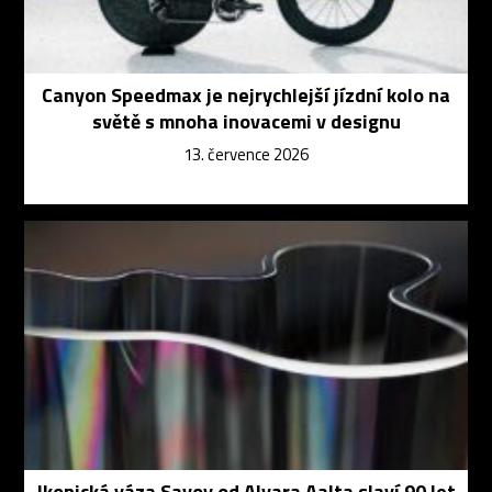
Canyon Speedmax je nejrychlejší jízdní kolo na
světě s mnoha inovacemi v designu
13. července 2026
Ikonická váza Savoy od Alvara Aalta slaví 90 let