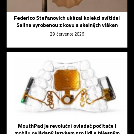
Federico Stefanovich ukázal kolekci svítidel
Salina vyrobenou z kovu a skelných vláken
29. července 2026
MouthPad je revoluční ovladač počítače i
mobilu ovládaný jazykem pro lidi s tělesným