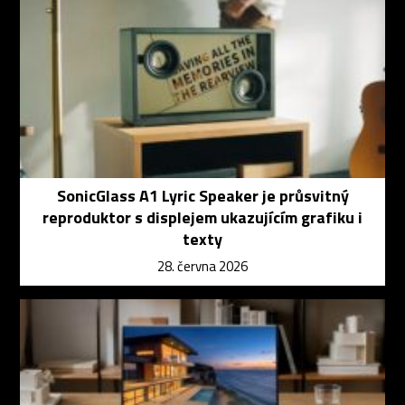
SonicGlass A1 Lyric Speaker je průsvitný
reproduktor s displejem ukazujícím grafiku i
texty
28. června 2026