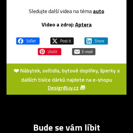
Sledujte další videa na téma
auto
Video a zdroj:
Aptera
❤️ Nábytek, svítidla, bytové doplňky, šperky a
dalších tisíce dárků najdete na e-shopu
DesignBuy.cz
🎁
Bude se vám líbit