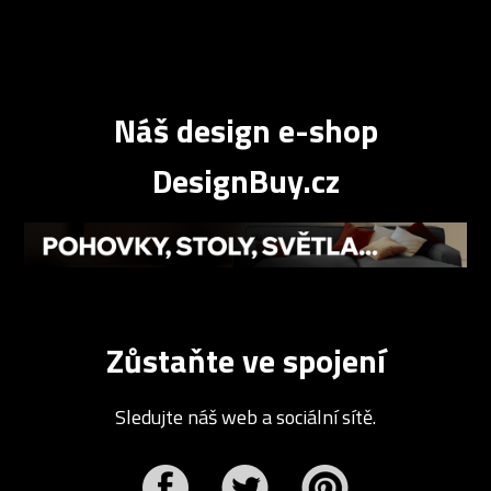
Náš design e-shop
DesignBuy.cz
Zůstaňte ve spojení
Sledujte náš web a sociální sítě.
r
Pinterest