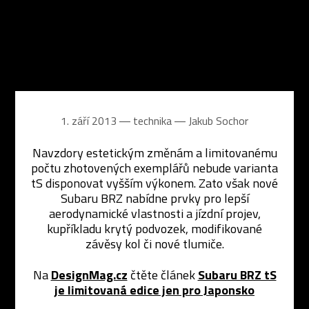
1. září 2013 ― technika ―
Jakub Sochor
Navzdory estetickým změnám a limitovanému
počtu zhotovených exemplářů nebude varianta
tS disponovat vyšším výkonem. Zato však nové
Subaru BRZ nabídne prvky pro lepší
aerodynamické vlastnosti a jízdní projev,
kupříkladu krytý podvozek, modifikované
závěsy kol či nové tlumiče.
Na
DesignMag.cz
čtěte článek
Subaru BRZ tS
je limitovaná edice jen pro Japonsko