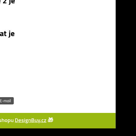
2 je
t je
e-shopu
DesignBuy.cz
🎁