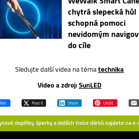
WeWalk Smart Cane 
chytrá slepecká hůl
schopná pomoci
nevidomým navigova
do cíle
Sledujte další videa na téma
technika
Video a zdroj:
SunLED
bytové doplňky, šperky a dalších tisíce dárků najdete na 