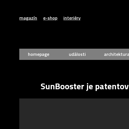
magazín
e-shop
interiéry
homepage
události
architektur
SunBooster je patentova