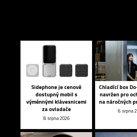
Sidephone je cenově
Chladící box D
dostupný mobil s
navržen pro och
výměnnými klávesnicemi
na náročných p
za ovladače
6. srpna 
8. srpna 2026