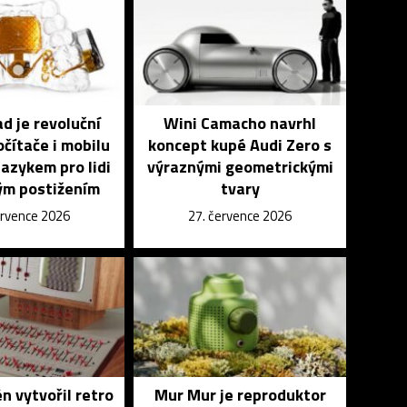
 je revoluční
Wini Camacho navrhl
čítače i mobilu
koncept kupé Audi Zero s
azykem pro lidi
výraznými geometrickými
ým postižením
tvary
ervence 2026
27. července 2026
n vytvořil retro
Mur Mur je reproduktor