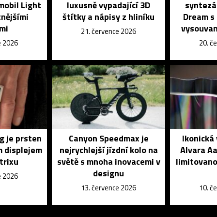
mobil Light
luxusně vypadající 3D
syntezá
tnějšími
štítky a nápisy z hliníku
Dream s
mi
vysouvan
21. července 2026
e 2026
20. č
g je prsten
Canyon Speedmax je
Ikonická
m displejem
nejrychlejší jízdní kolo na
Alvara Aa
trixu
světě s mnoha inovacemi v
limitovano
designu
e 2026
13. července 2026
10. č