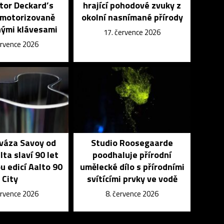
tor Deckard’s
hrající pohodové zvuky z
 motorizovaně
okolní nasnímané přírody
ými klávesami
17. července 2026
ervence 2026
 váza Savoy od
Studio Roosegaarde
lta slaví 90 let
poodhaluje přírodní
u edicí Aalto 90
umělecké dílo s přírodními
City
svítícími prvky ve vodě
ervence 2026
8. července 2026