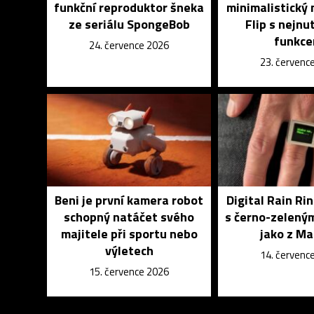
funkční reproduktor šneka
minimalistický 
ze seriálu SpongeBob
Flip s nejnu
funkce
24. července 2026
23. červenc
Beni je první kamera robot
Digital Rain Rin
schopný natáčet svého
s černo-zelený
majitele při sportu nebo
jako z Ma
výletech
14. červenc
15. července 2026