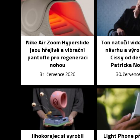
Nike Air Zoom Hyperslide
Ton natočil vid
jsou hřejivé a vibrační
návrhu a výro
pantofle pro regeneraci
Cissy od de
nohou
Patricka N
31. července 2026
30. červenc
Jihokorejec si vyrobil
Light Phone p