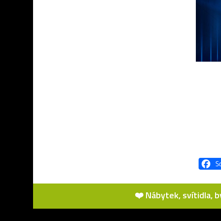
❤️ Nábytek, svítidla, 