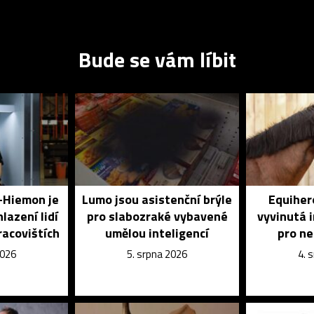
Bude se vám líbit
o-Hiemon je
Lumo jsou asistenční brýle
Equihero
lazení lidí
pro slabozraké vybavené
vyvinutá 
racovištích
umělou inteligencí
pro n
2026
5. srpna 2026
4. 