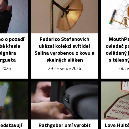
eo o pozadí
Federico Stefanovich
MouthPad
bě křesla
ukázal kolekci svítidel
ovladač po
signéra
Salina vyrobenou z kovu a
ovládaný j
orgueta
skelných vláken
s tělesn
e 2026
29. července 2026
28. č
ředstavují
Rathgeber umí vyrobit
Love Hulté