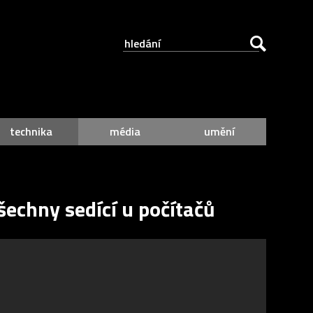
technika
média
umění
šechny sedící u počítačů