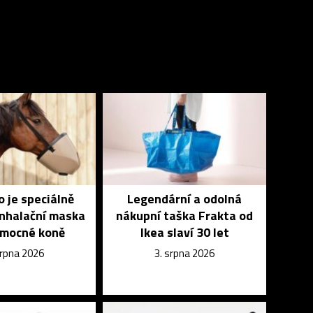
 je speciálně
Legendární a odolná
inhalační maska
nákupní taška Frakta od
emocné koně
Ikea slaví 30 let
srpna 2026
3. srpna 2026