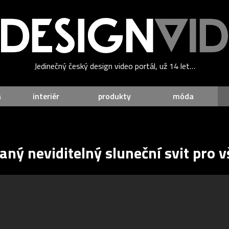
Jedinečný český design video portál, už 14 let…
a
interiér
produkty
móda
ný neviditelný sluneční svit pro v