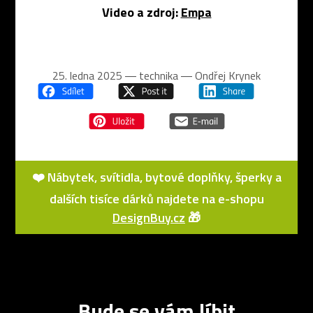
Video a zdroj:
Empa
25. ledna 2025 ― technika ―
Ondřej Krynek
❤️ Nábytek, svítidla, bytové doplňky, šperky a
dalších tisíce dárků najdete na e-shopu
DesignBuy.cz
🎁
Bude se vám líbit