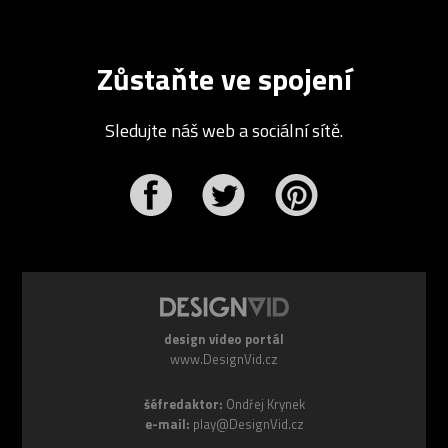
Zůstaňte ve spojení
Sledujte náš web a sociální sítě.
r
Pinterest
design video portál
www.DesignVid.cz
šéfredaktor:
Ondřej Krynek
e-mail:
play@DesignVid.cz