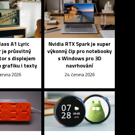
lass A1 Lyric
Nvidia RTX Spark je super
 je průsvitný
výkonný čip pro notebooky
or s displejem
s Windows pro 3D
 grafiku i texty
navrhování
června 2026
24. června 2026