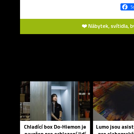
❤️ Nábytek, svítidla, 
Chladící box Do-Hiemon je
Lumo jsou asist
navržen pro ochlazení lidí
pro slabozrak