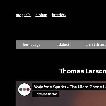
magazín
e-shop
interiéry
homepage
události
architektur
Thomas Larson 