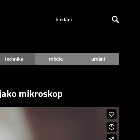
technika
média
umění
 jako mikroskop