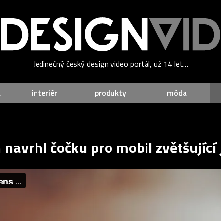
Jedinečný český design video portál, už 14 let…
a
interiér
produkty
móda
navrhl čočku pro mobil zvětšující