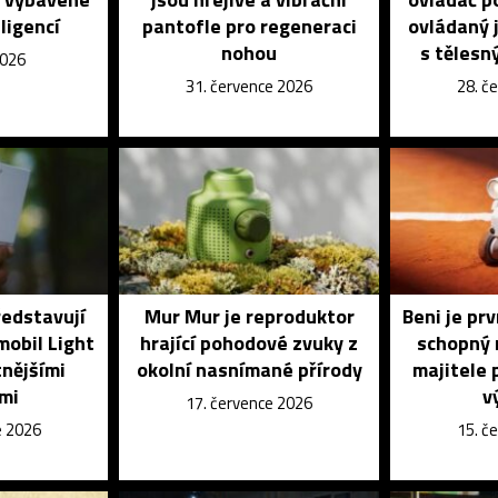
ligencí
pantofle pro regeneraci
ovládaný j
nohou
s tělesn
2026
31. července 2026
28. č
ředstavují
Mur Mur je reproduktor
Beni je pr
mobil Light
hrající pohodové zvuky z
schopný 
tnějšími
okolní nasnímané přírody
majitele 
mi
v
17. července 2026
e 2026
15. č