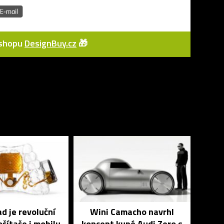
e-shopu
DesignBuy.cz
🎁
 je revoluční
Wini Camacho navrhl
čítače i mobilu
koncept kupé Audi Zero s