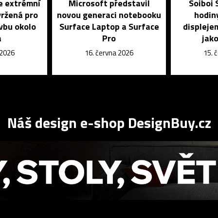
e extrémní
Microsoft představil
Soiboi 
vržená pro
novou generaci notebooku
hodin
vbu okolo
Surface Laptop a Surface
displeje
a
Pro
jako
 2026
16. června 2026
15. 
Náš design e-shop DesignBuy.cz