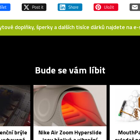
bytové doplňky, šperky a dalších tisíce dárků najdete na 
Bude se vám líbit
enční brýle
Nike Air Zoom Hyperslide
MouthPad
é vybavené
jsou hřejivé a vibrační
ovladač po