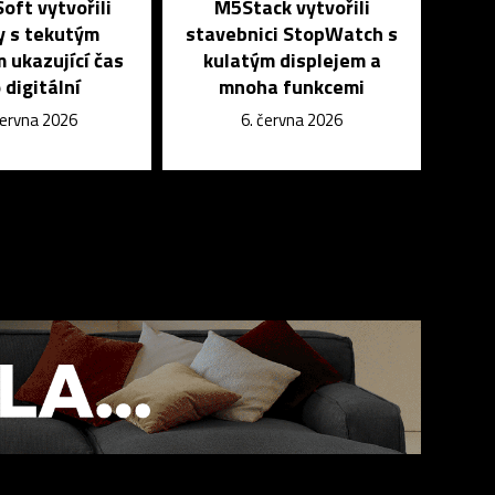
Soft vytvořili
M5Stack vytvořili
y s tekutým
stavebnici StopWatch s
m ukazující čas
kulatým displejem a
 digitální
mnoha funkcemi
června 2026
6. června 2026