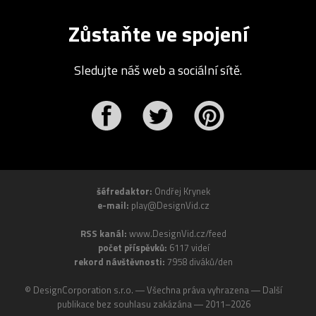
Zůstaňte ve spojení
Sledujte náš web a sociální sítě.
r
Pinterest
šéfredaktor:
Ondřej Krynek
e-mail:
play@DesignVid.cz
RSS kanál:
www.DesignVid.cz/feed
počet příspěvků:
6117 videí
rekord návštěvnosti:
7958 diváků/den
©
DesignCorporation s.r.o.
― Všechna práva vyhrazena ― Další
publikace bez souhlasu zakázána ― 2011–2026