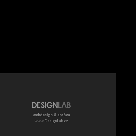
webdesign & správa
www.DesignLab.cz