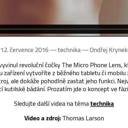
12. července 2016 ― technika ―
Ondřej Krynek
inul revoluční čočky The Micro Phone Lens, kt
ku zařízení vytvoříte z běžného tabletu či mobil
troj, ale dokáže pohodlně zastat jeho funkci. Nej
í kutilské bádání. Prozatím jde o koncept ve fázi
Sledujte další videa na téma
technika
Video a zdroj:
Thomas Larson