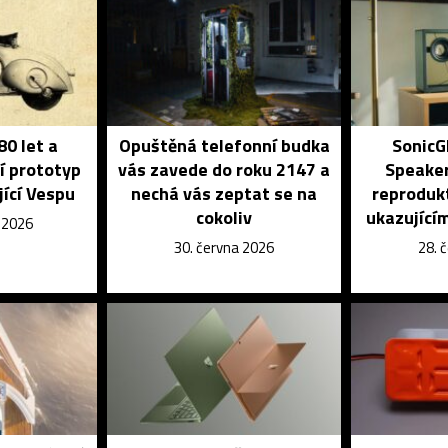
80 let a
Opuštěná telefonní budka
SonicG
í prototyp
vás zavede do roku 2147 a
Speaker
jící Vespu
nechá vás zeptat se na
reprodukt
cokoliv
ukazujícím
e 2026
30. června 2026
28. 