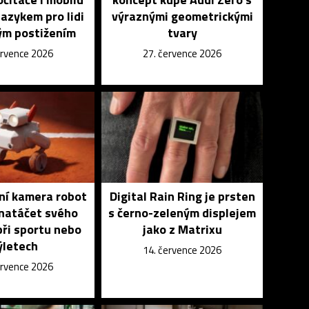
azykem pro lidi
výraznými geometrickými
ým postižením
tvary
ervence 2026
27. července 2026
vní kamera robot
Digital Rain Ring je prsten
natáčet svého
s černo-zeleným displejem
při sportu nebo
jako z Matrixu
ýletech
14. července 2026
ervence 2026