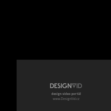
Facebook
Twitte
design video portál
www.DesignVid.cz