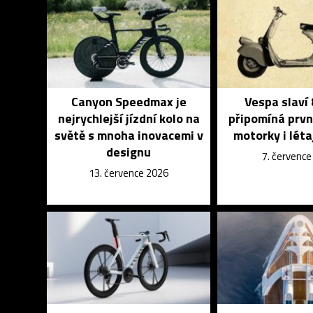
Canyon Speedmax je
Vespa slaví 
nejrychlejší jízdní kolo na
připomíná prvn
světě s mnoha inovacemi v
motorky i léta
designu
7. červenc
13. července 2026