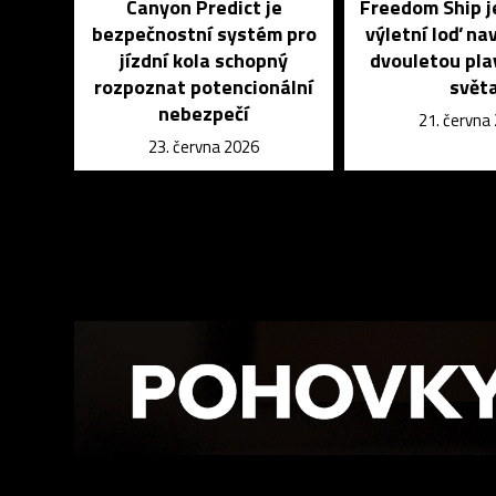
Canyon Predict je
Freedom Ship j
bezpečnostní systém pro
výletní loď na
jízdní kola schopný
dvouletou pla
rozpoznat potencionální
svět
nebezpečí
21. června
23. června 2026