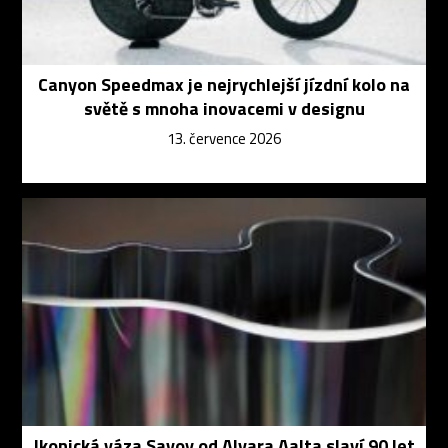
Canyon Speedmax je nejrychlejší jízdní kolo na
světě s mnoha inovacemi v designu
13. července 2026
Ikonická váza Savoy od Alvara Aalta slaví 90 let