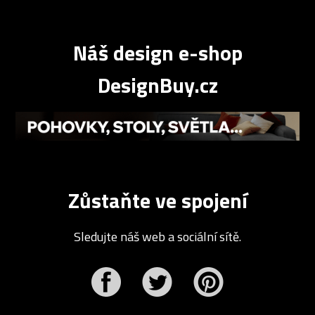
Náš design e-shop
DesignBuy.cz
Zůstaňte ve spojení
Sledujte náš web a sociální sítě.
r
Pinterest