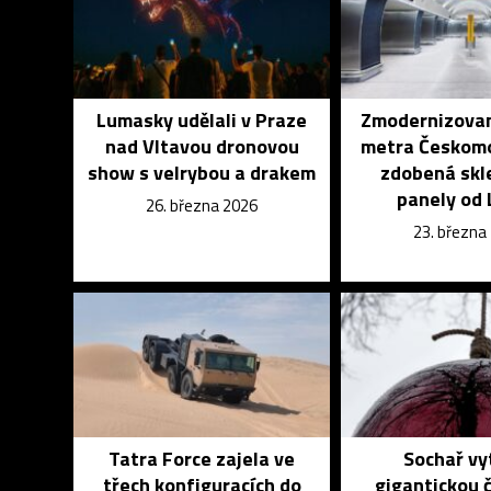
Lumasky udělali v Praze
Zmodernizovan
nad Vltavou dronovou
metra Českomo
show s velrybou a drakem
zdobená skl
panely od 
26. března 2026
23. března
Tatra Force zajela ve
Sochař vy
třech konfiguracích do
gigantickou 