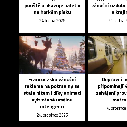
pouště a ukazuje balet v
vánoční ozdobu a
na horkém písku
v kraji
24. ledna 2026
21. ledna 
Francouzská vánoční
Dopravní p
reklama na potraviny se
připomínají 4
stala hitem i díky animaci
zahájení prov
vytvořené umělou
metra
inteligencí
4. prosince
24. prosince 2025