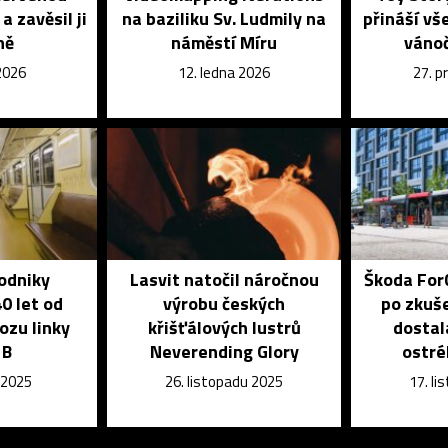
 zavěsil ji
na baziliku Sv. Ludmily na
přináší v
ně
náměstí Míru
vánoč
2026
12. ledna 2026
27. p
odniky
Lasvit natočil náročnou
Škoda ForC
0 let od
výrobu českých
po zkuše
ozu linky
křišťálových lustrů
dostal
 B
Neverending Glory
ostré
 2025
26. listopadu 2025
17. l