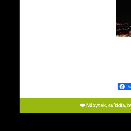
❤️ Nábytek, svítidla, 