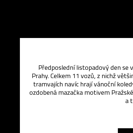
Předposlední listopadový den se v 
Prahy. Celkem 11 vozů, z nichž větš
tramvajích navíc hrají vánoční koled
ozdobená mazačka motivem Pražského 
a 