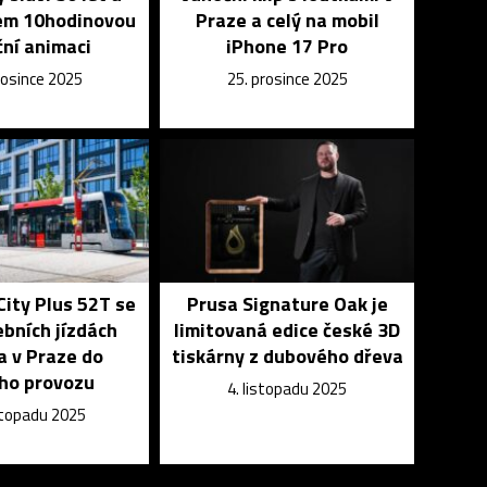
šem 10hodinovou
Praze a celý na mobil
ní animaci
iPhone 17 Pro
rosince 2025
25. prosince 2025
ity Plus 52T se
Prusa Signature Oak je
bních jízdách
limitovaná edice české 3D
a v Praze do
tiskárny z dubového dřeva
ho provozu
4. listopadu 2025
istopadu 2025