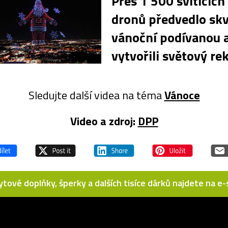
Přes 1 500 svítících
dronů předvedlo sk
vánoční podívanou 
vytvořili světový re
Sledujte další videa na téma
Vánoce
Video a zdroj:
DPP
bytové doplňky, šperky a dalších tisíce dárků najdete na 