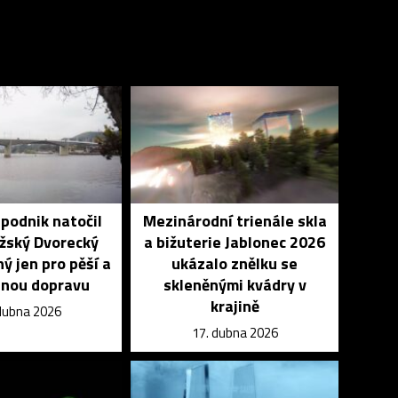
podnik natočil
Mezinárodní trienále skla
žský Dvorecký
a bižuterie Jablonec 2026
ý jen pro pěší a
ukázalo znělku se
nou dopravu
skleněnými kvádry v
krajině
dubna 2026
17. dubna 2026