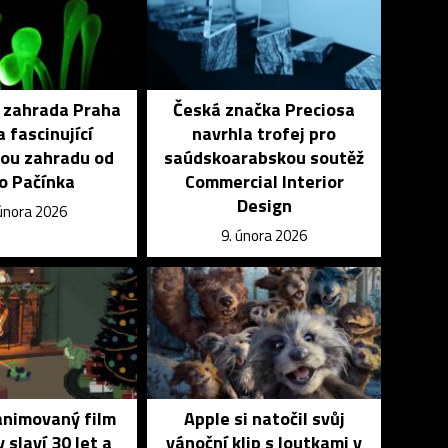
 zahrada Praha
Česká značka Preciosa
a fascinující
navrhla trofej pro
vou zahradu od
saúdskoarabskou soutěž
ho Pačínka
Commercial Interior
Design
 února 2026
9. února 2026
animovaný film
Apple si natočil svůj
 slaví 30 let a
vánoční klip s loutkami v