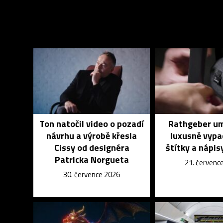
Ton natočil video o pozadí
Rathgeber um
návrhu a výrobě křesla
luxusně vypa
Cissy od designéra
štítky a nápisy
Patricka Norgueta
21. červenc
30. července 2026