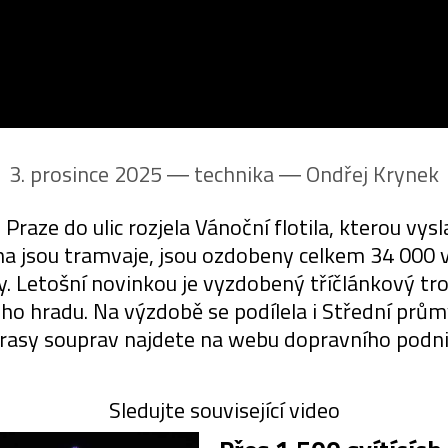
3. prosince 2025 ― technika ―
Ondřej Krynek
Praze do ulic rozjela Vánoční flotila, kterou vy
ina jsou tramvaje, jsou ozdobeny celkem 34 000 
y. Letošní novinkou je vyzdobený tříčlánkový tro
hradu. Na výzdobě se podílela i Střední prům
trasy souprav najdete na webu dopravního podni
Sledujte související video