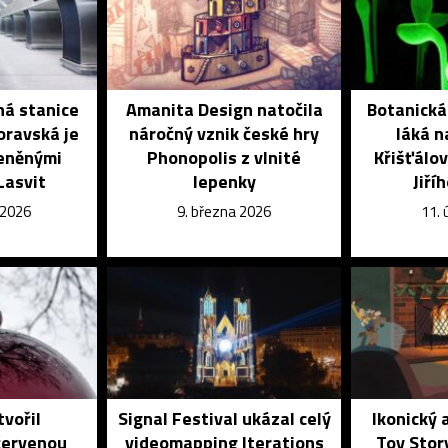
á stanice
Amanita Design natočila
Botanická
ravská je
náročný vznik české hry
láká n
eněnými
Phonopolis z vlnité
Křišťálo
Lasvit
lepenky
Jiří
 2026
9. března 2026
11.
tvořil
Signal Festival ukázal celý
Ikonický 
červenou
videomapping Iterations
Toy Story