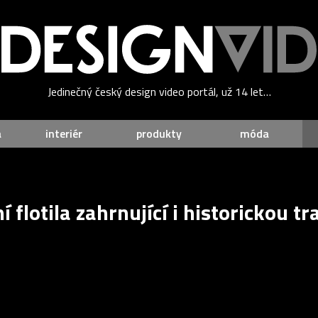
Jedinečný český design video portál, už 14 let…
a
interiér
produkty
móda
í flotila zahrnující i historickou t