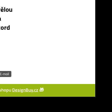
vělou
a
kord
e-shopu
DesignBuy.cz
🎁