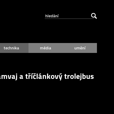
technika
média
umění
ramvaj a tříčlánkový trolejbus