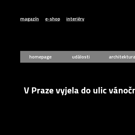
magazín
e-shop
interiéry
homepage
události
architektur
V Praze vyjela do ulic vánočn