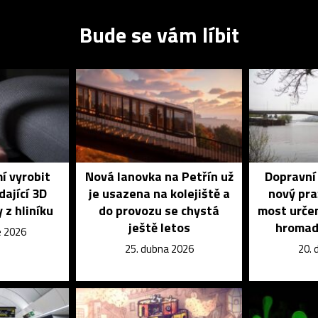
Bude se vám líbit
í vyrobit
Nová lanovka na Petřín už
Dopravní 
dající 3D
je usazena na kolejiště a
nový pra
 z hliníku
do provozu se chystá
most určen
ještě letos
hromad
e 2026
25. dubna 2026
20. 