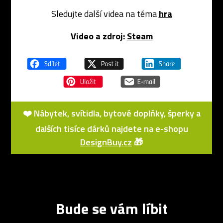
Sledujte další videa na téma
hra
Video a zdroj:
Steam
❤️ Nábytek, svítidla, bytové doplňky, šperky a
dalších tisíce dárků najdete na e-shopu
DesignBuy.cz
🎁
Bude se vám líbit