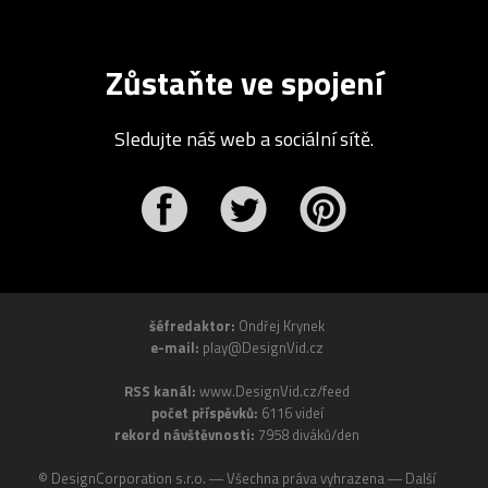
Zůstaňte ve spojení
Sledujte náš web a sociální sítě.
r
Pinterest
šéfredaktor:
Ondřej Krynek
e-mail:
play@DesignVid.cz
RSS kanál:
www.DesignVid.cz/feed
počet příspěvků:
6116 videí
rekord návštěvnosti:
7958 diváků/den
©
DesignCorporation s.r.o.
― Všechna práva vyhrazena ― Další