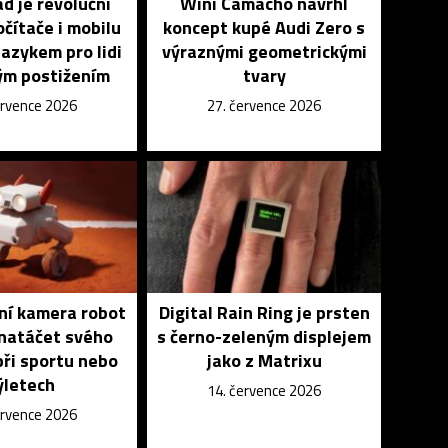
 je revoluční
Wini Camacho navrhl
čítače i mobilu
koncept kupé Audi Zero s
azykem pro lidi
výraznými geometrickými
ým postižením
tvary
ervence 2026
27. července 2026
vní kamera robot
Digital Rain Ring je prsten
natáčet svého
s černo-zeleným displejem
při sportu nebo
jako z Matrixu
ýletech
14. července 2026
ervence 2026