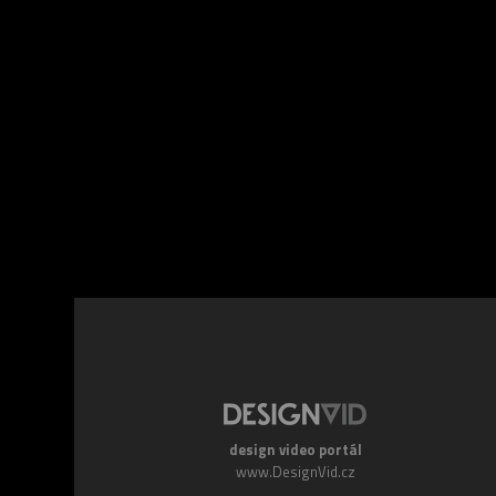
Facebook
Twitte
design video portál
www.DesignVid.cz