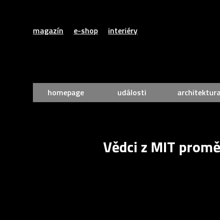
magazín
e-shop
interiéry
homepage
události
architektur
Vědci z MIT promě