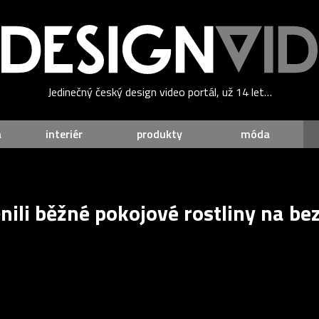
Jedinečný český design video portál, už 14 let…
a
interiér
produkty
móda
nili běžné pokojové rostliny na be