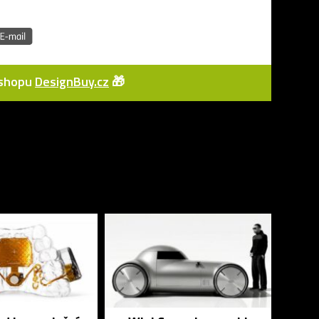
e-shopu
DesignBuy.cz
🎁