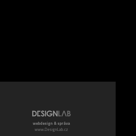
webdesign & správa
www.DesignLab.cz