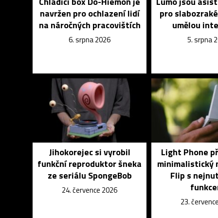
Chladící box Do-Hiemon je
Lumo jsou asist
navržen pro ochlazení lidí
pro slabozrak
na náročných pracovištích
umělou inte
6. srpna 2026
5. srpna 
Jihokorejec si vyrobil
Light Phone p
funkční reproduktor šneka
minimalistický 
ze seriálu SpongeBob
Flip s nejnu
funkce
24. července 2026
23. červenc