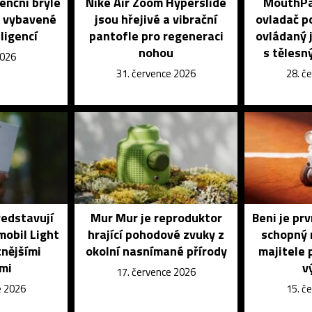
enční brýle
Nike Air Zoom Hyperslide
MouthPad
é vybavené
jsou hřejivé a vibrační
ovladač po
ligencí
pantofle pro regeneraci
ovládaný j
nohou
s tělesn
2026
31. července 2026
28. č
ředstavují
Mur Mur je reproduktor
Beni je pr
mobil Light
hrající pohodové zvuky z
schopný 
tnějšími
okolní nasnímané přírody
majitele 
mi
v
17. července 2026
e 2026
15. č