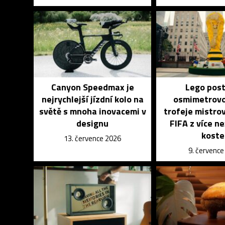
Canyon Speedmax je
Lego post
nejrychlejší jízdní kolo na
osmimetrovo
světě s mnoha inovacemi v
trofeje mistro
designu
FIFA z více ne
koste
13. července 2026
9. červenc