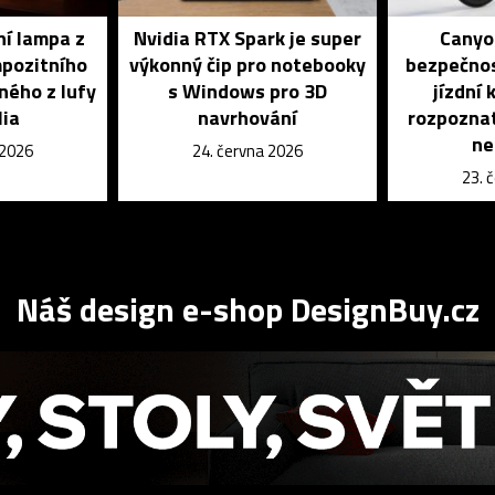
ní lampa z
Nvidia RTX Spark je super
Canyon
mpozitního
výkonný čip pro notebooky
bezpečnos
ného z lufy
s Windows pro 3D
jízdní
lia
navrhování
rozpoznat
ne
 2026
24. června 2026
23. 
Náš design e-shop DesignBuy.cz