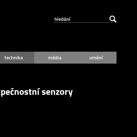
technika
média
umění
zpečnostní senzory