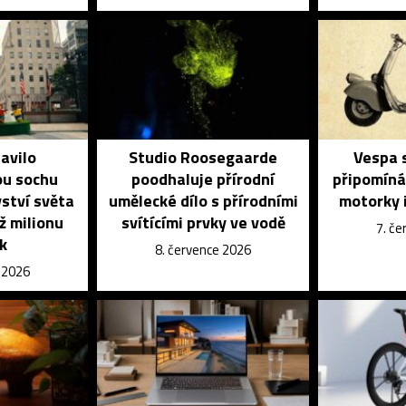
avilo
Studio Roosegaarde
Vespa s
u sochu
poodhaluje přírodní
připomíná
vství světa
umělecké dílo s přírodními
motorky i
ž milionu
svítícími prvky ve vodě
7. č
k
8. července 2026
e 2026