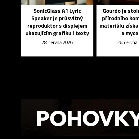
SonicGlass A1 Lyric
Gourdo je stol
Speaker je průsvitný
přírodního ko
reproduktor s displejem
materiálu získa
ukazujícím grafiku i texty
a myce
28. června 2026
26. června