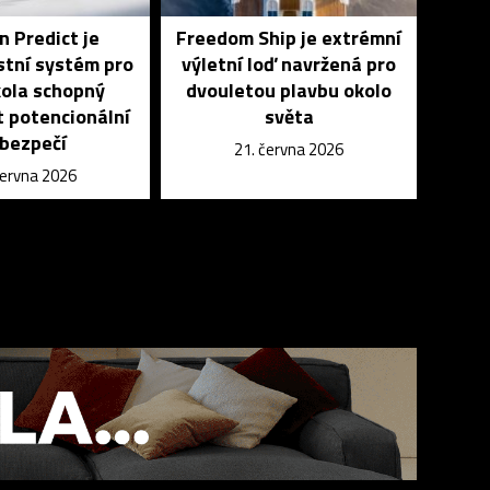
 Predict je
Freedom Ship je extrémní
tní systém pro
výletní loď navržená pro
 kola schopný
dvouletou plavbu okolo
 potencionální
světa
bezpečí
21. června 2026
června 2026