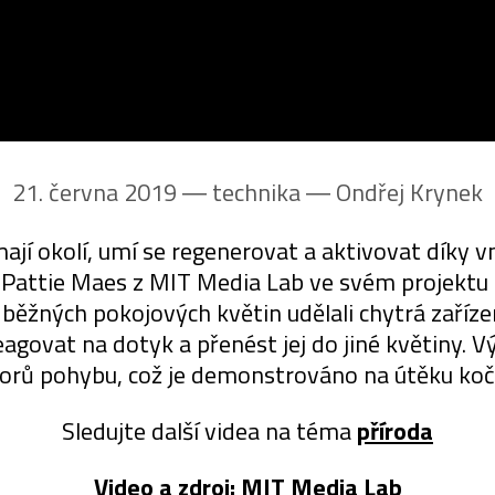
21. června 2019 ― technika ―
Ondřej Krynek
ají okolí, umí se regenerovat a aktivovat díky v
a Pattie Maes z MIT Media Lab ve svém projektu 
 z běžných pokojových květin udělali chytrá zaříz
agovat na dotyk a přenést jej do jiné květiny. V
orů pohybu, což je demonstrováno na útěku koč
Sledujte další videa na téma
příroda
Video a zdroj:
MIT Media Lab