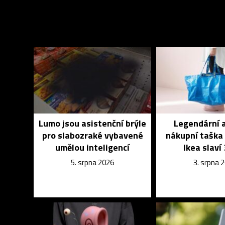
Lumo jsou asistenční brýle
Legendární 
pro slabozraké vybavené
nákupní taška
umělou inteligencí
Ikea slaví 
5. srpna 2026
3. srpna 