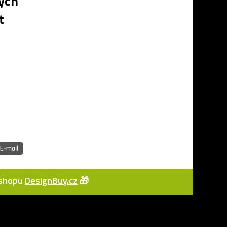
ých
t
e-shopu
DesignBuy.cz
🎁