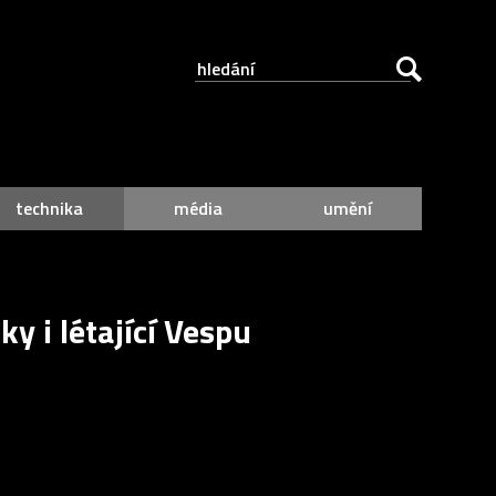
technika
média
umění
y i létající Vespu