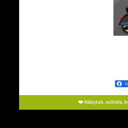
❤️ Nábytek, svítidla, 