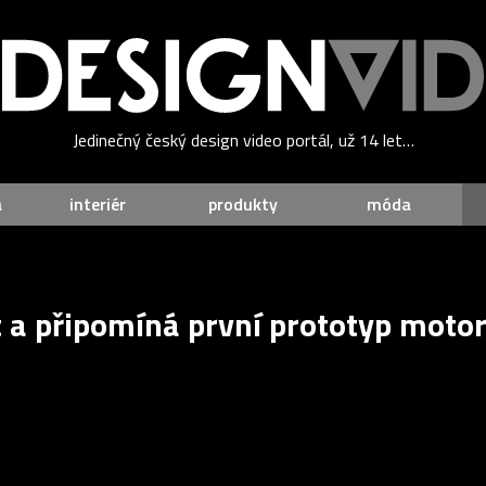
Jedinečný český design video portál, už 14 let…
a
interiér
produkty
móda
t a připomíná první prototyp motork