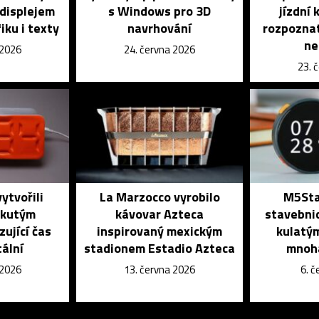
 displejem
s Windows pro 3D
jízdní
iku i texty
navrhování
rozpoznat
ne
 2026
24. června 2026
23. 
ytvořili
La Marzocco vyrobilo
M5Stac
ekutým
kávovar Azteca
stavebni
zující čas
inspirovaný mexickým
kulatým
tální
stadionem Estadio Azteca
mnoh
 2026
13. června 2026
6. 