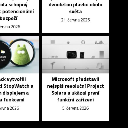
 kola schopný
dvouletou plavbu okolo
 potencionální
světa
bezpečí
21. června 2026
června 2026
k vytvořili
Microsoft představil
ci StopWatch s
nejspíš revoluční Project
 displejem a
Solara a ukázal první
a funkcemi
funkční zařízení
června 2026
5. června 2026