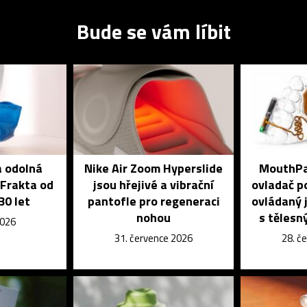
Bude se vám líbit
a odolná
Nike Air Zoom Hyperslide
MouthPad
 Frakta od
jsou hřejivé a vibrační
ovladač po
30 let
pantofle pro regeneraci
ovládaný j
nohou
s tělesn
2026
31. července 2026
28. č