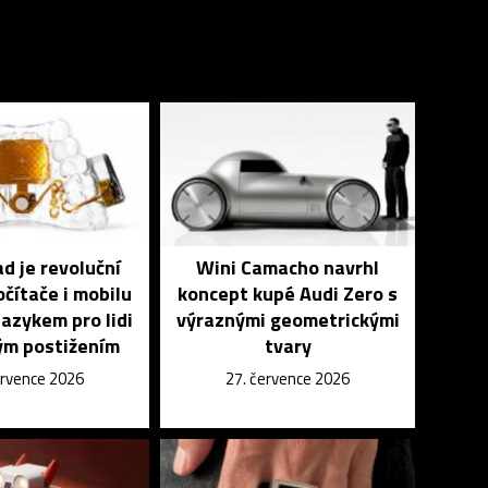
 je revoluční
Wini Camacho navrhl
čítače i mobilu
koncept kupé Audi Zero s
azykem pro lidi
výraznými geometrickými
ým postižením
tvary
ervence 2026
27. července 2026