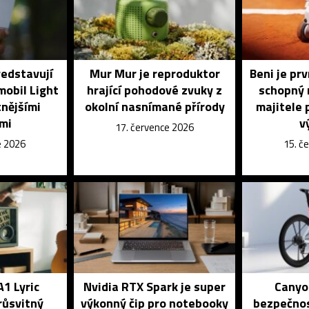
ředstavují
Mur Mur je reproduktor
Beni je pr
mobil Light
hrající pohodové zvuky z
schopný 
tnějšími
okolní nasnímané přírody
majitele 
mi
v
17. července 2026
e 2026
15. č
A1 Lyric
Nvidia RTX Spark je super
Canyon
růsvitný
výkonný čip pro notebooky
bezpečnos