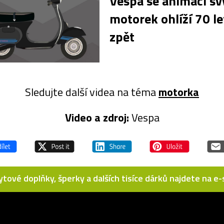
Vespa se animací sv
motorek ohlíží 70 le
zpět
Sledujte další videa na téma
motorka
Video a zdroj:
Vespa
bytové doplňky, šperky a dalších tisíce dárků najdete na 