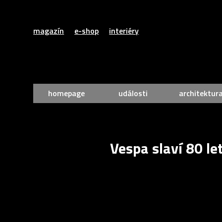
magazín
e-shop
interiéry
homepage
události
architektur
Vespa slaví 80 le