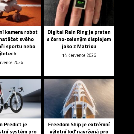
vní kamera robot
Digital Rain Ring je prsten
natáčet svého
s černo-zeleným displejem
při sportu nebo
jako z Matrixu
ýletech
14. července 2026
ervence 2026
 Predict je
Freedom Ship je extrémní
tní systém pro
výletní loď navržená pro