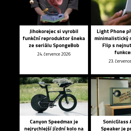
Jihokorejec si vyrobil
Light Phone p
funkční reproduktor šneka
minimalistický 
ze seriálu SpongeBob
Flip s nejnu
funkce
24. července 2026
23. červenc
Canyon Speedmax je
SonicGlass 
nejrychlejší jízdní kolo na
Speaker je p