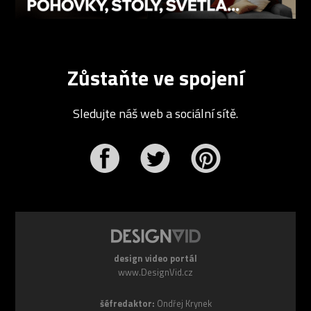
Zůstaňte ve spojení
Sledujte náš web a sociální sítě.
r
Pinterest
design video portál
www.DesignVid.cz
šéfredaktor:
Ondřej Krynek