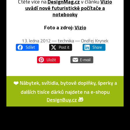
Čtěte více na
DesignMag.cz
v článku
Vizio
uvádí nové futuristické počítače a
notebooky
Foto a zdroj:
Vizio
13. ledna 2012 ― technika ―
Ondřej Krynek
❤️ Nábytek, svítidla, bytové doplňky, šperky a
dalších tisíce dárků najdete na e-shopu
DesignBuy.cz
🎁