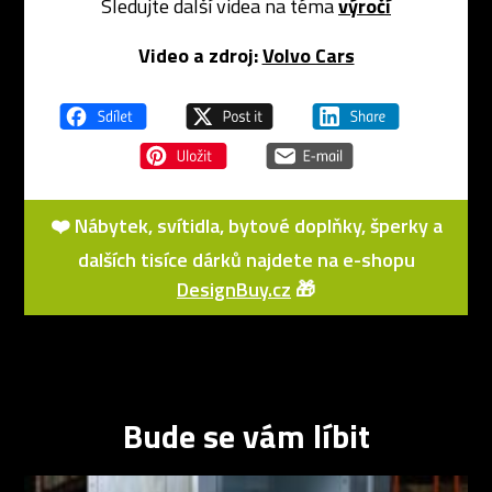
Sledujte další videa na téma
výročí
Video a zdroj:
Volvo Cars
❤️ Nábytek, svítidla, bytové doplňky, šperky a
dalších tisíce dárků najdete na e-shopu
DesignBuy.cz
🎁
Bude se vám líbit