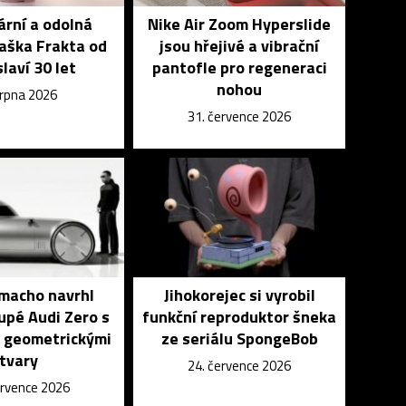
rní a odolná
Nike Air Zoom Hyperslide
aška Frakta od
jsou hřejivé a vibrační
slaví 30 let
pantofle pro regeneraci
nohou
srpna 2026
31. července 2026
macho navrhl
Jihokorejec si vyrobil
upé Audi Zero s
funkční reproduktor šneka
 geometrickými
ze seriálu SpongeBob
tvary
24. července 2026
ervence 2026