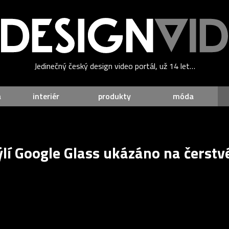
Jedinečný český design video portál, už 14 let…
a
interiér
produkty
móda
rýlí Google Glass ukázáno na čerst