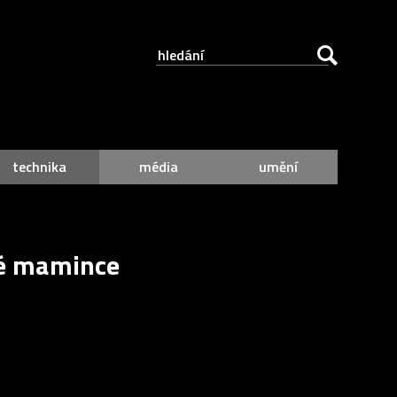
technika
média
umění
vé mamince