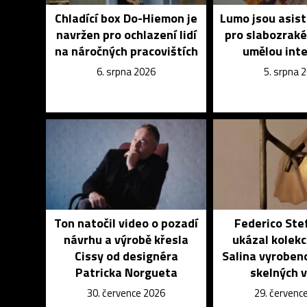
Chladící box Do-Hiemon je
Lumo jsou asist
navržen pro ochlazení lidí
pro slabozrak
na náročných pracovištích
umělou inte
6. srpna 2026
5. srpna 
Ton natočil video o pozadí
Federico Ste
návrhu a výrobě křesla
ukázal kolekci
Cissy od designéra
Salina vyroben
Patricka Norgueta
skelných 
30. července 2026
29. červenc