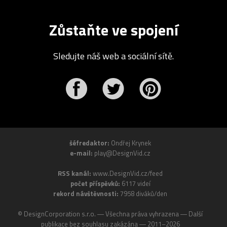
Zůstaňte ve spojení
Sledujte náš web a sociální sítě.
r
Pinterest
šéfredaktor:
Ondřej Krynek
e-mail:
play@DesignVid.cz
RSS kanál:
www.DesignVid.cz/feed
počet příspěvků:
6117 videí
rekord návštěvnosti:
7958 diváků/den
©
DesignCorporation s.r.o.
― Všechna práva vyhrazena ― Další
publikace bez souhlasu zakázána ― 2011–2026