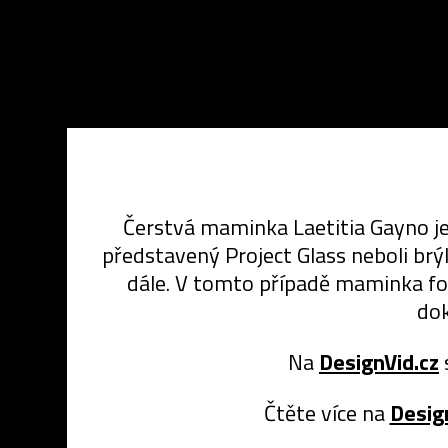
Čerstvá maminka Laetitia Gayno je
představený Project Glass neboli brýl
dále. V tomto případě maminka fotí
dok
Na
DesignVid.cz
Čtěte více na
Desig