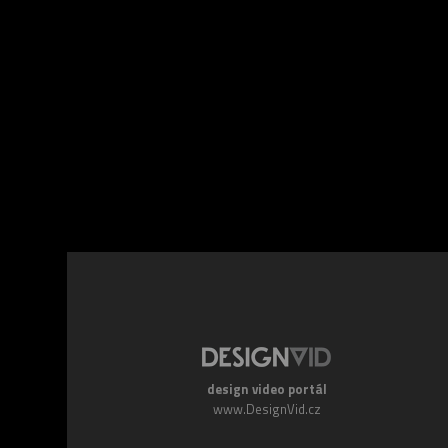
Facebook
Twitte
design video portál
www.DesignVid.cz