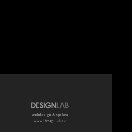
webdesign & správa
www.DesignLab.cz