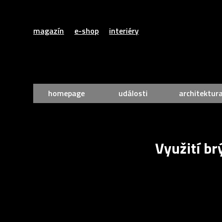
magazín
e-shop
interiéry
homepage
události
architektur
Využití b