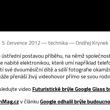
5. července 2012 ― technika ―
Ondřej Krynek
 ústřední postavou příběhu, na němž společnos
e nabité elektronikou, které umí například tele
 své dvouměsíční dítě a sdílí fotografie okamžitě
áže přenáší živý videohovor přímo se svou rodi
sledujte video
Futuristické brýle Google Glass b
nMag.cz
v článku
Google odhalil brýle budoucno