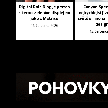
Digital Rain Ring je prsten
Canyon Spee
s černo-zeleným displejem
nejrychlejší jíz
jako z Matrixu
světě s mnoha 
desig
14. července 2026
13. červenc