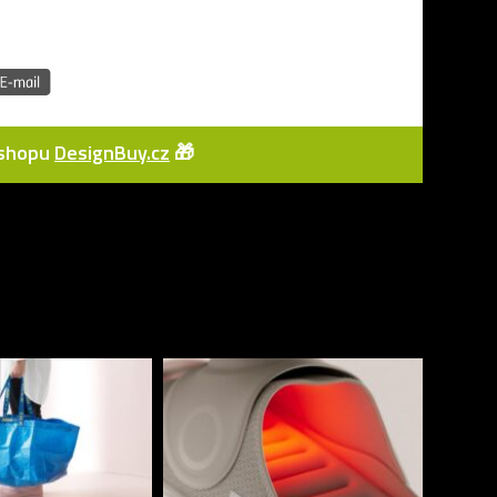
e-shopu
DesignBuy.cz
🎁