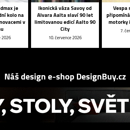
dmax je
Ikonická váza Savoy od
Vespa s
dní kolo na
Alvara Aalta slaví 90 let
připomíná
inovacemi v
limitovanou edicí Aalto 90
motorky i
nu
City
7. č
e 2026
10. července 2026
Náš design e-shop DesignBuy.cz