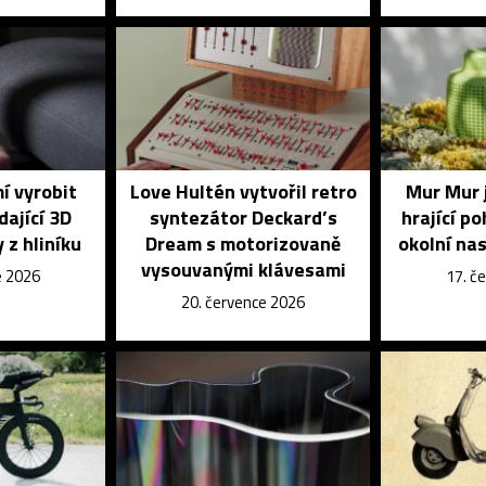
í vyrobit
Love Hultén vytvořil retro
Mur Mur 
dající 3D
syntezátor Deckard’s
hrající p
 z hliníku
Dream s motorizovaně
okolní na
vysouvanými klávesami
e 2026
17. č
20. července 2026