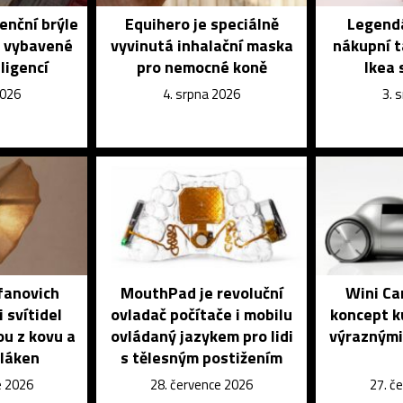
enční brýle
Equihero je speciálně
Legendá
é vybavené
vyvinutá inhalační maska
nákupní t
ligencí
pro nemocné koně
Ikea 
2026
4. srpna 2026
3. 
fanovich
MouthPad je revoluční
Wini Ca
 svítidel
ovladač počítače i mobilu
koncept k
ou z kovu a
ovládaný jazykem pro lidi
výraznými
vláken
s tělesným postižením
e 2026
28. července 2026
27. č