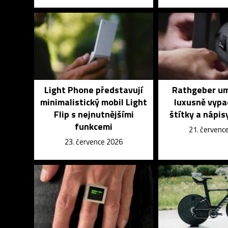
Light Phone představují
Rathgeber um
minimalistický mobil Light
luxusně vypa
Flip s nejnutnějšími
štítky a nápisy
funkcemi
21. červenc
23. července 2026