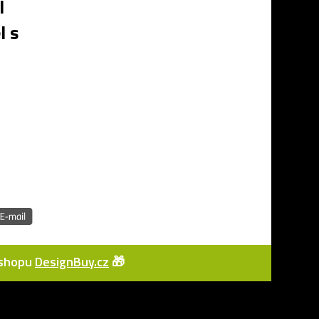
l
 s
e-shopu
DesignBuy.cz
🎁