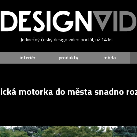
Jedinečný český design video portál, už 14 let…
a
interiér
produkty
móda
rická motorka do města snadno roz