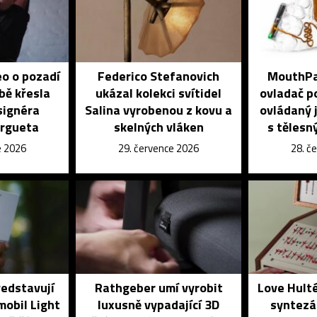
eo o pozadí
Federico Stefanovich
MouthPad
bě křesla
ukázal kolekci svítidel
ovladač po
signéra
Salina vyrobenou z kovu a
ovládaný j
orgueta
skelných vláken
s tělesn
e 2026
29. července 2026
28. č
ředstavují
Rathgeber umí vyrobit
Love Hulté
mobil Light
luxusně vypadající 3D
syntezá