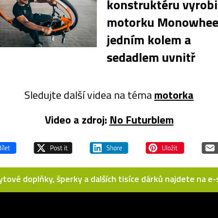
konstruktéru vyrobi
motorku Monowheel
jedním kolem a
sedadlem uvnitř
Sledujte další videa na téma
motorka
Video a zdroj:
No Futurblem
bytové doplňky, šperky a dalších tisíce dárků najdete na 