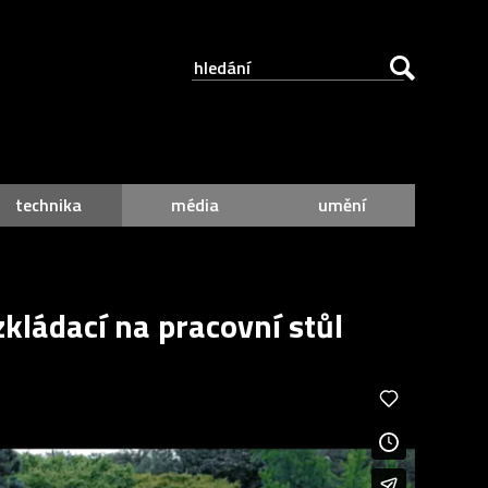
technika
média
umění
kládací na pracovní stůl