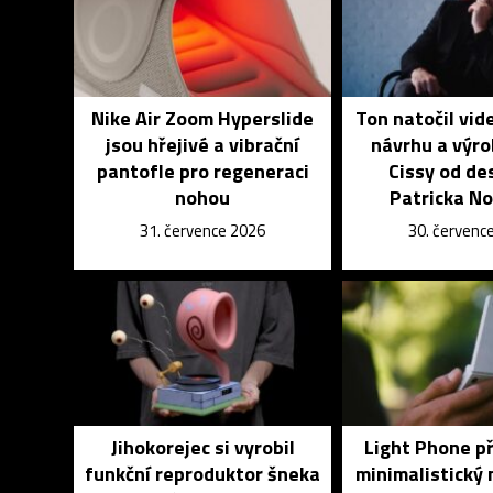
Nike Air Zoom Hyperslide
Ton natočil vid
jsou hřejivé a vibrační
návrhu a výro
pantofle pro regeneraci
Cissy od de
nohou
Patricka N
31. července 2026
30. červenc
Jihokorejec si vyrobil
Light Phone p
funkční reproduktor šneka
minimalistický 