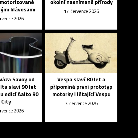
 motorizovaně
okolní nasnímané přírody
ými klávesami
17. července 2026
ervence 2026
 váza Savoy od
Vespa slaví 80 let a
lta slaví 90 let
připomíná první prototyp
u edicí Aalto 90
motorky i létající Vespu
City
7. července 2026
ervence 2026