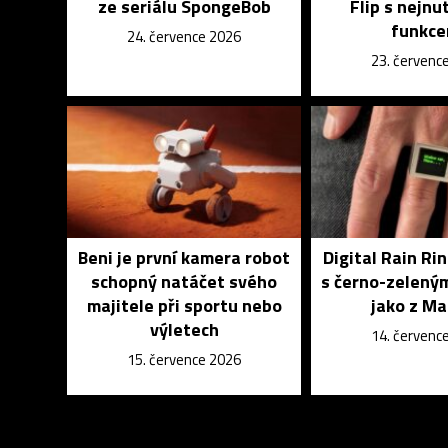
ze seriálu SpongeBob
Flip s nejnu
funkce
24. července 2026
23. červenc
Beni je první kamera robot
Digital Rain Rin
schopný natáčet svého
s černo-zelený
majitele při sportu nebo
jako z Ma
výletech
14. červenc
15. července 2026