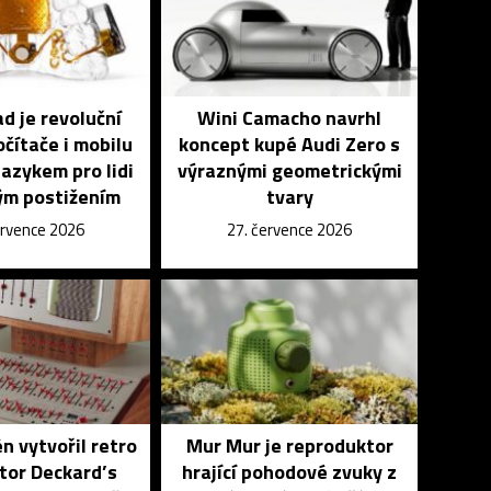
 je revoluční
Wini Camacho navrhl
čítače i mobilu
koncept kupé Audi Zero s
azykem pro lidi
výraznými geometrickými
ým postižením
tvary
ervence 2026
27. července 2026
n vytvořil retro
Mur Mur je reproduktor
tor Deckard’s
hrající pohodové zvuky z