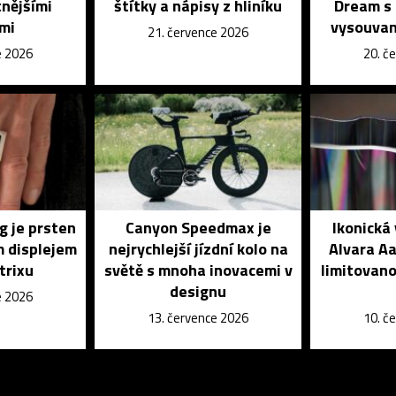
tnějšími
štítky a nápisy z hliníku
Dream s
mi
vysouvan
21. července 2026
e 2026
20. č
g je prsten
Canyon Speedmax je
Ikonická
m displejem
nejrychlejší jízdní kolo na
Alvara Aa
trixu
světě s mnoha inovacemi v
limitovano
designu
e 2026
13. července 2026
10. č