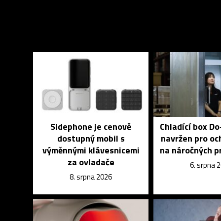
Sidephone je cenově
Chladící box D
dostupný mobil s
navržen pro och
výměnnými klávesnicemi
na náročných p
za ovladače
6. srpna 
8. srpna 2026