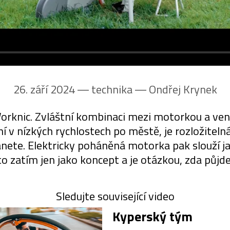
26. září 2024 ― technika ―
Ondřej Krynek
orknic. Zvláštní kombinaci mezi motorkou a venk
í v nízkých rychlostech po městě, je rozložiteln
anete. Elektricky poháněná motorka pak slouží ja
to zatím jen jako koncept a je otázkou, zda půjd
Sledujte související video
Kyperský tým