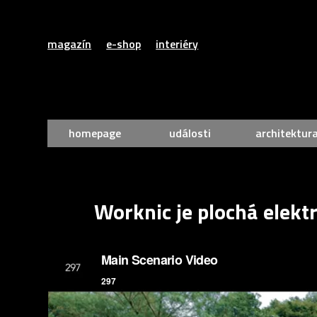
magazín
e-shop
interiéry
homepage
události
architektur
Worknic je plochá elekt