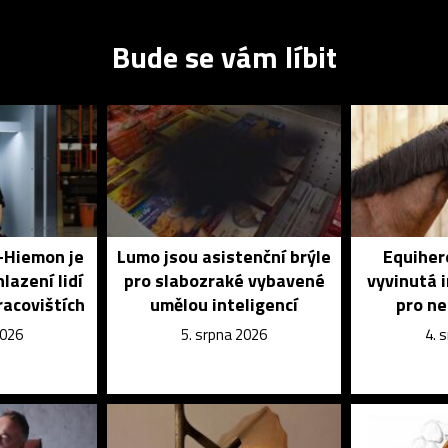
Bude se vám líbit
o-Hiemon je
Lumo jsou asistenční brýle
Equihero
lazení lidí
pro slabozraké vybavené
vyvinutá 
racovištích
umělou inteligencí
pro n
2026
5. srpna 2026
4. 