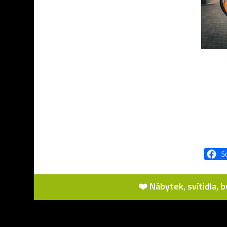
❤️ Nábytek, svítidla, 