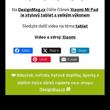
Na
DesignMag.cz
čtěte článek
Xiaomi Mi Pad
je stylový tablet s velkým výkonem
Sledujte další videa na téma
tablet
Video a zdroj:
Xiaomi
❤️ Nábytek, svítidla, bytové doplňky, šperky a
dalších tisíce dárků najdete na e-shopu
DesignBuy.cz
🎁