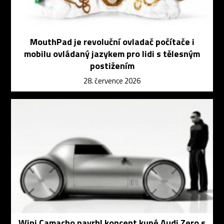
MouthPad je revoluční ovladač počítače i
mobilu ovládaný jazykem pro lidi s tělesným
postižením
28. července 2026
Wini Camacho navrhl koncept kupé Audi Zero s