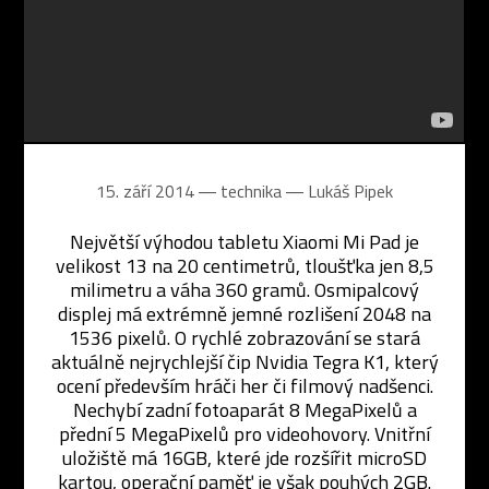
15. září 2014 ― technika ―
Lukáš Pipek
Největší výhodou tabletu Xiaomi Mi Pad je
velikost 13 na 20 centimetrů, tloušťka jen 8,5
milimetru a váha 360 gramů. Osmipalcový
displej má extrémně jemné rozlišení 2048 na
1536 pixelů. O rychlé zobrazování se stará
aktuálně nejrychlejší čip Nvidia Tegra K1, který
ocení především hráči her či filmový nadšenci.
Nechybí zadní fotoaparát 8 MegaPixelů a
přední 5 MegaPixelů pro videohovory. Vnitřní
uložiště má 16GB, které jde rozšířit microSD
kartou, operační paměť je však pouhých 2GB.