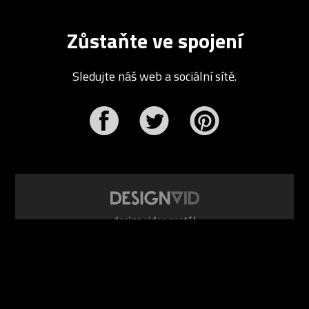
Zůstaňte ve spojení
Sledujte náš web a sociální sítě.
r
Pinterest
design video portál
www.DesignVid.cz
šéfredaktor:
Ondřej Krynek
e-mail:
play@DesignVid.cz
RSS kanál:
www.DesignVid.cz/feed