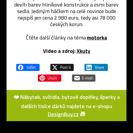
devíti barev hliníkové konstrukce a osmi barev
sedla. Jediným háčkem na celé novince bude
nejspíš jen cena 2 980 euro, tedy asi 78 000
českých korun.
Čtěte další články na téma
motorka
Video a zdroj:
Xkuty
❤️ Nábytek, svítidla, bytové doplňky, šperky a
dalších tisíce dárků najdete na e-shopu
DesignBuy.cz
🎁