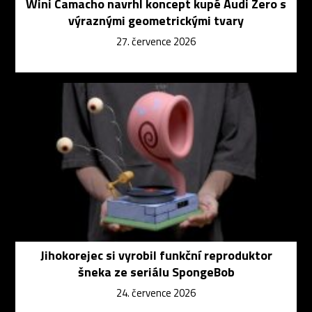
Wini Camacho navrhl koncept kupé Audi Zero s
výraznými geometrickými tvary
27. července 2026
Jihokorejec si vyrobil funkční reproduktor
šneka ze seriálu SpongeBob
24. července 2026