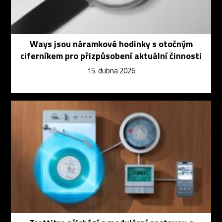
Ways jsou náramkové hodinky s otočným
ciferníkem pro přizpůsobení aktuální činnosti
15. dubna 2026