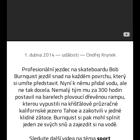
1. dubna 2014 ― události ―
Ondřej Krynek
Profesionální jezdec na skateboardu Bob
Burnquist jezdil snad na každém povrchu, který
si umíte představit. Nyní k němu přidal vodu, ale
ne tak docela. Nemalý tým mu za 300 hodin
postavil na barelech plovoucí dřevěnou rampu,
kterou vypustili na křišťálově průzračné
kalifornské jezero Tahoe a zakotvili v jedné
klidné zátoce. Burnquist si pak mohl splnit
jeden ze svých snů a zajezdit si na vodě.
Sledujte další videa na téma
sport