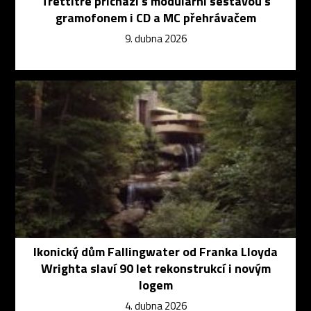
Trettitre přichází s modulární sestavou s
gramofonem i CD a MC přehrávačem
9. dubna 2026
Ikonický dům Fallingwater od Franka Lloyda
Wrighta slaví 90 let rekonstrukcí i novým
logem
4. dubna 2026