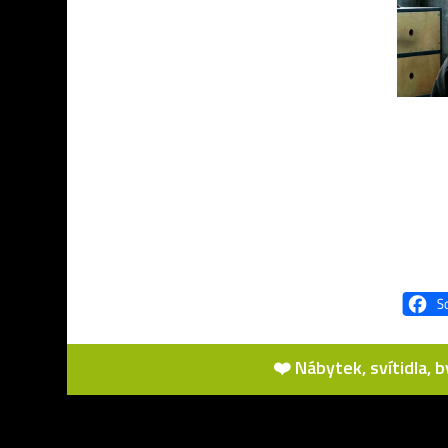
❤️ Nábytek, svítidla, 