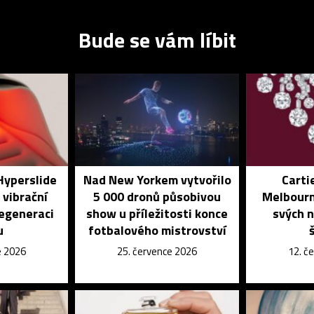
Bude se vám líbit
Hyperslide
Nad New Yorkem vytvořilo
Carti
 vibrační
5 000 dronů působivou
Melbourn
regeneraci
show u příležitosti konce
svých n
u
fotbalového mistrovství
e 2026
25. července 2026
12. č