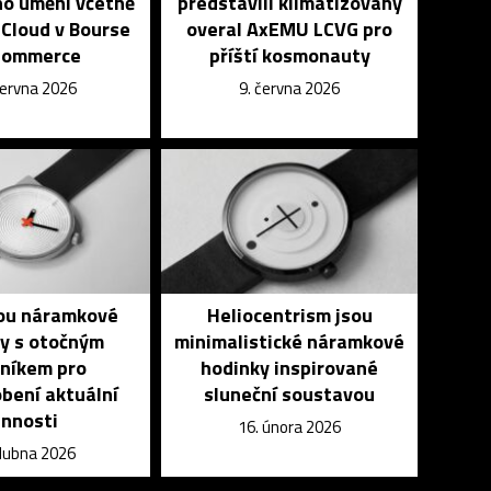
o umění včetně
představili klimatizovaný
 Cloud v Bourse
overal AxEMU LCVG pro
Commerce
příští kosmonauty
června 2026
9. června 2026
ou náramkové
Heliocentrism jsou
y s otočným
minimalistické náramkové
rníkem pro
hodinky inspirované
bení aktuální
sluneční soustavou
innosti
16. února 2026
dubna 2026