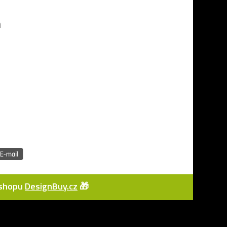
h
e-shopu
DesignBuy.cz
🎁