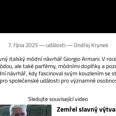
7. října 2025 ― události ―
Ondřej Krynek
avný italský módní návrhář Giorgio Armani. V roc
módou, ale také parfémy, módními doplňky a poz
ní návrhář, kdy fascinoval svým kouzlením se s
 pro společenské události pro významné osobnost
Sledujte související video
Zemřel slavný výtva