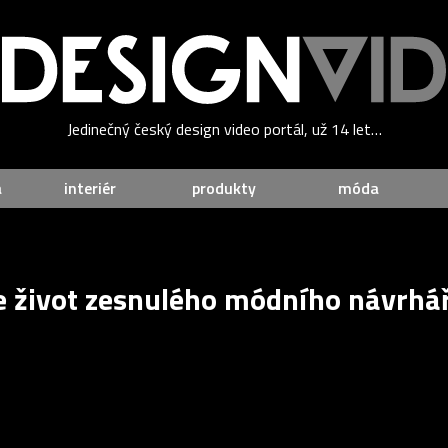
Jedinečný český design video portál, už 14 let…
a
interiér
produkty
móda
e život zesnulého módního návrhá