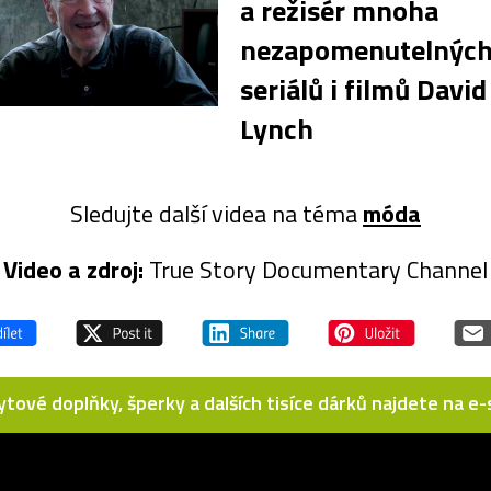
a režisér mnoha
nezapomenutelnýc
seriálů i filmů David
Lynch
Sledujte další videa na téma
móda
Video a zdroj:
True Story Documentary Channel
bytové doplňky, šperky a dalších tisíce dárků najdete na 