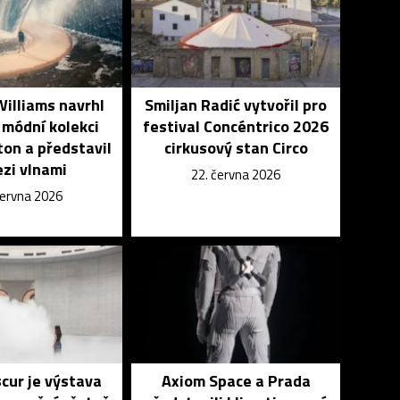
Williams navrhl
Smiljan Radić vytvořil pro
módní kolekci
festival Concéntrico 2026
ton a představil
cirkusový stan Circo
ezi vlnami
22. června 2026
června 2026
cur je výstava
Axiom Space a Prada