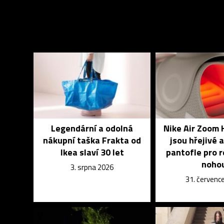
Legendární a odolná
Nike Air Zoom 
nákupní taška Frakta od
jsou hřejivé a
Ikea slaví 30 let
pantofle pro 
noho
3. srpna 2026
31. červenc