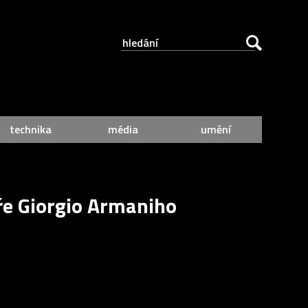
technika
média
umění
ře Giorgio Armaniho