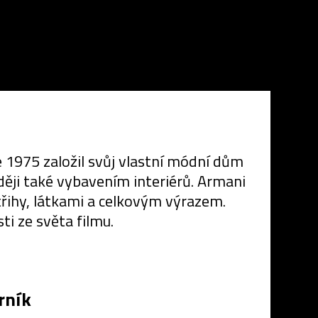
e 1975 založil svůj vlastní módní dům
ději také vybavením interiérů. Armani
třihy, látkami a celkovým výrazem.
i ze světa filmu.
rník