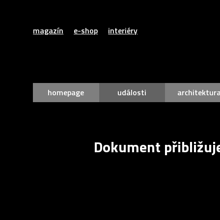
magazín
e-shop
interiéry
homepage
události
architektur
Dokument přibližuj