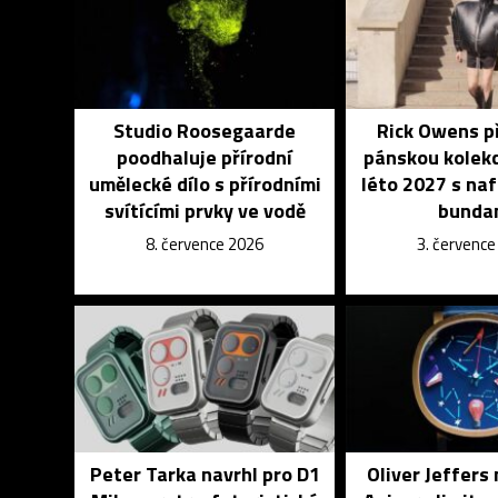
Studio Roosegaarde
Rick Owens p
poodhaluje přírodní
pánskou kolekc
umělecké dílo s přírodními
léto 2027 s na
svítícími prvky ve vodě
bunda
8. července 2026
3. červenc
Peter Tarka navrhl pro D1
Oliver Jeffers 