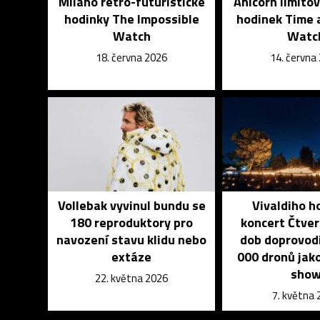
Milano retro-futuristické
Anicorn limito
hodinky The Impossible
hodinek Time 
Watch
Watc
18. června 2026
14. června
Vollebak vyvinul bundu se
Vivaldiho h
180 reproduktory pro
koncert Čtver
navození stavu klidu nebo
dob doprovodi
extáze
000 dronů jak
sho
22. května 2026
7. května