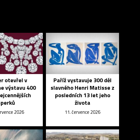
er otevřel v
Paříž vystavuje 300 děl
e výstavu 400
slavného Henri Matisse z
ejcennějších
posledních 13 let jeho
šperků
života
ervence 2026
11. července 2026