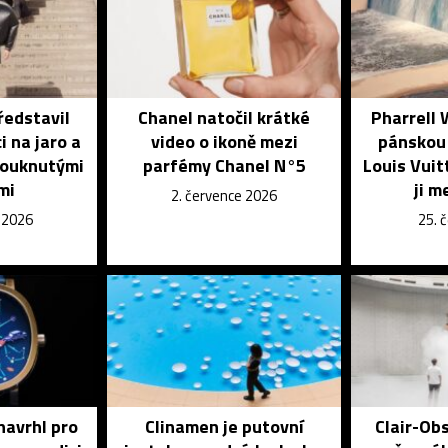
ředstavil
Chanel natočil krátké
Pharrell 
i na jaro a
video o ikoně mezi
pánskou 
fouknutými
parfémy Chanel N°5
Louis Vuit
mi
ji m
2. července 2026
e 2026
25. 
navrhl pro
Clinamen je putovní
Clair-Obs