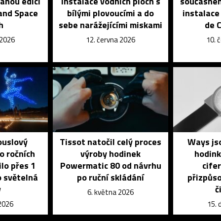
vanou edici
instalace vodních ploch s
současnéh
and Space
bílými plovoucími a do
instalace
h
sebe narážejícími miskami
de 
 2026
12. června 2026
10. 
ouslový
Tissot natočil celý proces
Ways js
o ročních
výroby hodinek
hodink
lo přes 1
Powermatic 80 od návrhu
cife
o světelná
po ruční skládání
přizpůso
w
č
6. května 2026
 2026
15. 