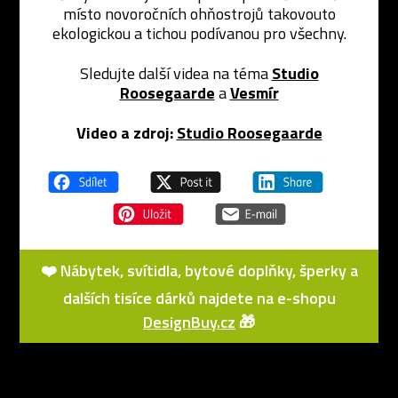
místo novoročních ohňostrojů takovouto
ekologickou a tichou podívanou pro všechny.
Sledujte další videa na téma
Studio
Roosegaarde
a
Vesmír
Video a zdroj:
Studio Roosegaarde
❤️ Nábytek, svítidla, bytové doplňky, šperky a
dalších tisíce dárků najdete na e-shopu
DesignBuy.cz
🎁