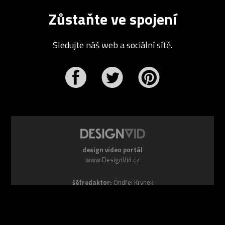
Zůstaňte ve spojení
Sledujte náš web a sociální sítě.
r
Pinterest
design video portál
www.DesignVid.cz
šéfredaktor:
Ondřej Krynek
e-mail:
play@DesignVid.cz
RSS kanál:
www.DesignVid.cz/feed
počet příspěvků:
6118 videí