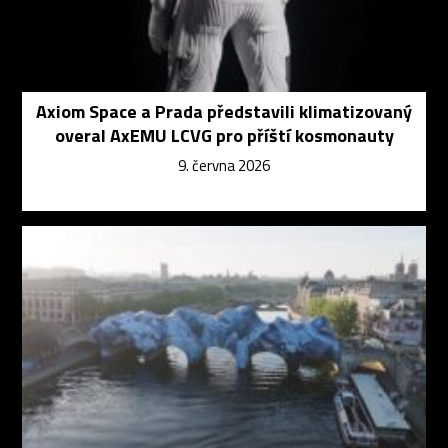
Axiom Space a Prada představili klimatizovaný
overal AxEMU LCVG pro příští kosmonauty
9. června 2026