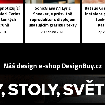
pnotizující
SonicGlass A1 Lyric
Katsuo Gra
laci Cycles
Speaker je průsvitný
instalace 
i tenkých
reproduktor s displejem
tenk
kruhů
ukazujícím grafiku i texty
Kat
 2026
28. června 2026
27. 
Náš design e-shop DesignBuy.cz