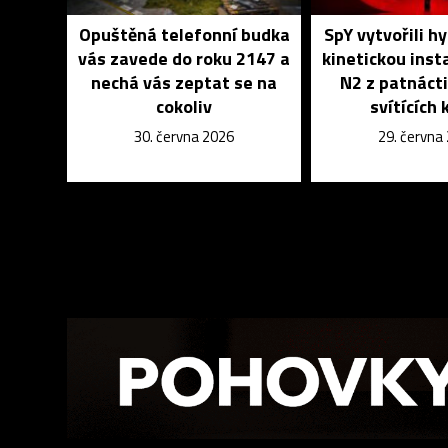
Opuštěná telefonní budka
SpY vytvořili hy
vás zavede do roku 2147 a
kinetickou insta
nechá vás zeptat se na
N2 z patnáct
cokoliv
svítících 
30. června 2026
29. června