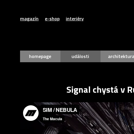
magazín
e-shop
interiéry
homepage
události
architektur
Signal chystá v 