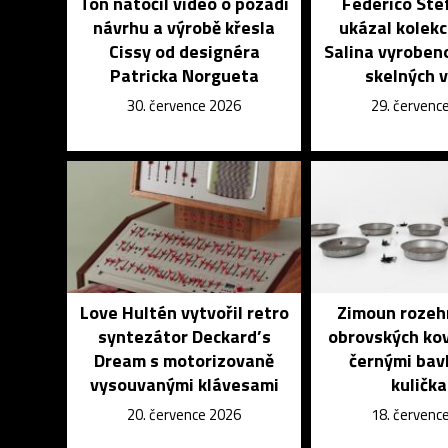
Ton natočil video o pozadí
Federico Ste
návrhu a výrobě křesla
ukázal kolekci
Cissy od designéra
Salina vyroben
Patricka Norgueta
skelných 
30. července 2026
29. červenc
Love Hultén vytvořil retro
Zimoun rozeh
syntezátor Deckard’s
obrovských ko
Dream s motorizovaně
černými bav
vysouvanými klávesami
kuličk
20. července 2026
18. červenc