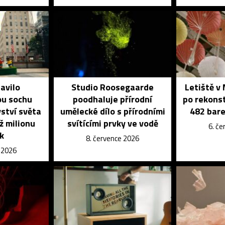
avilo
Studio Roosegaarde
Letiště v
u sochu
poodhaluje přírodní
po rekons
vství světa
umělecké dílo s přírodními
482 bar
ž milionu
svítícími prvky ve vodě
6. č
k
8. července 2026
e 2026