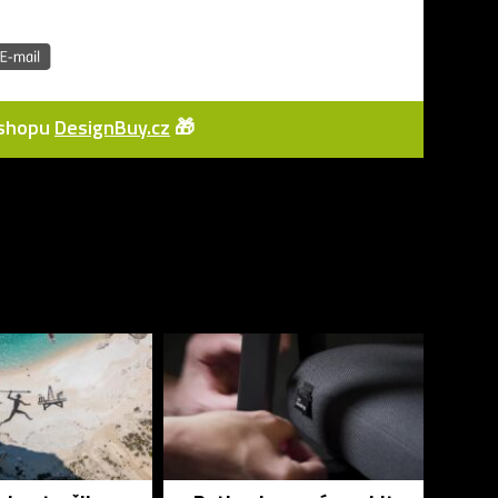
e-shopu
DesignBuy.cz
🎁