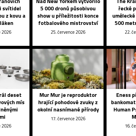
fanovich
Nad New Yorkem vytvořilo
The Kran
 svítidel
5 000 dronů působivou
řecké p
ou z kovu a
show u příležitosti konce
umělecké 
vláken
fotbalového mistrovství
500 metr
e 2026
25. července 2026
22. č
rál deset
Mur Mur je reproduktor
Eness př
vových mís
hrající pohodové zvuky z
bankomat 
lněnými
okolní nasnímané přírody
Human Ps
ami
M
17. července 2026
e 2026
16. č