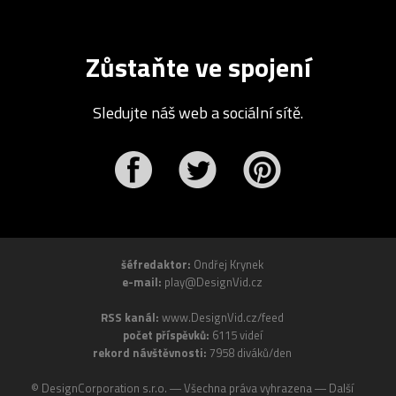
Zůstaňte ve spojení
Sledujte náš web a sociální sítě.
r
Pinterest
šéfredaktor:
Ondřej Krynek
e-mail:
play@DesignVid.cz
RSS kanál:
www.DesignVid.cz/feed
počet příspěvků:
6115 videí
rekord návštěvnosti:
7958 diváků/den
©
DesignCorporation s.r.o.
― Všechna práva vyhrazena ― Další