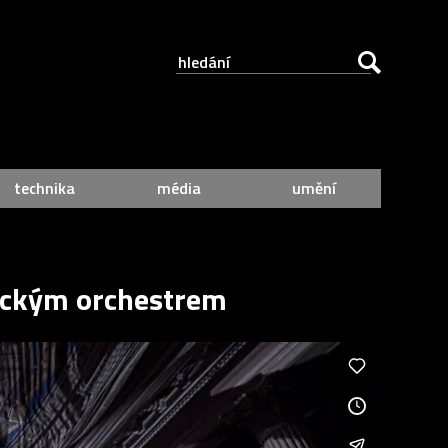
technika
média
umění
nickým orchestrem