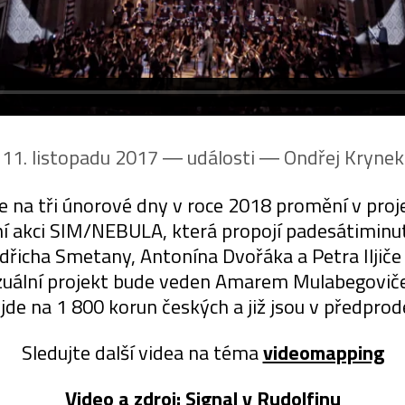
11. listopadu 2017 ― události ―
Ondřej Krynek
 na tři únorové dny v roce 2018 promění v proje
lní akci SIM/NEBULA, která propojí padesátimin
dřicha Smetany, Antonína Dvořáka a Petra Ilji
vizuální projekt bude veden Amarem Mulabegovič
jde na 1 800 korun českých a již jsou v předprode
Sledujte další videa na téma
videomapping
Video a zdroj:
Signal v Rudolfinu