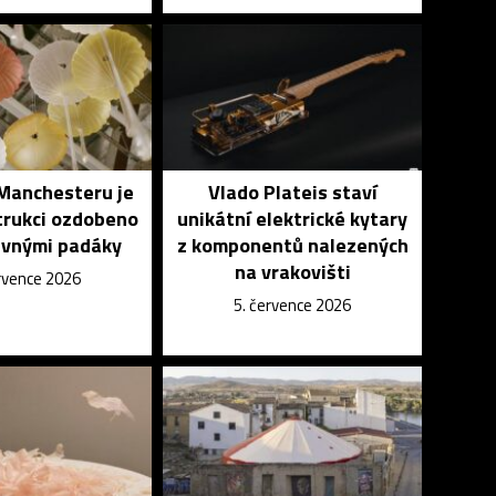
 Manchesteru je
Vlado Plateis staví
trukci ozdobeno
unikátní elektrické kytary
evnými padáky
z komponentů nalezených
na vrakovišti
ervence 2026
5. července 2026