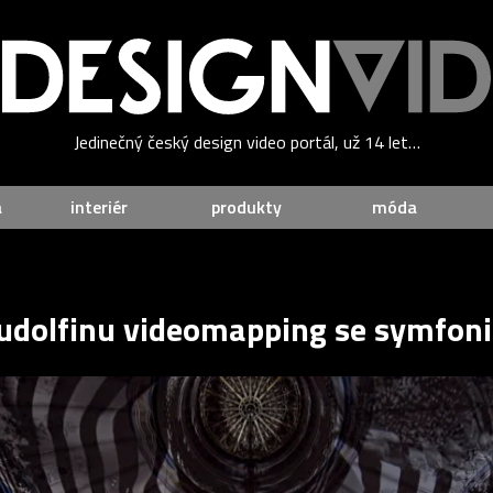
Jedinečný český design video portál, už 14 let…
a
interiér
produkty
móda
Rudolfinu videomapping se symfo