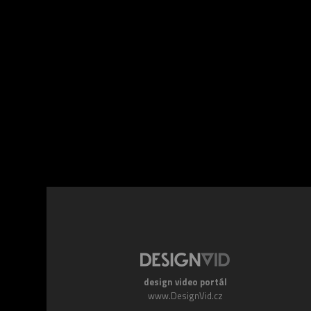
Facebook
Twitte
design video portál
www.DesignVid.cz