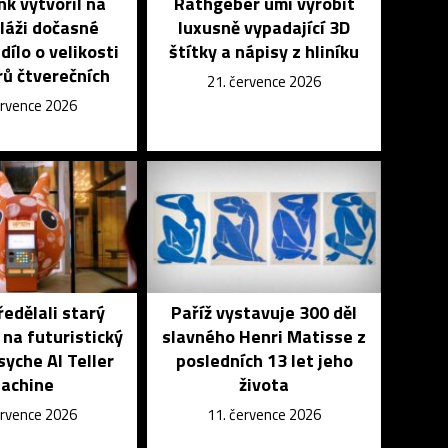
k vytvořil na
Rathgeber umí vyrobit
láži dočasné
luxusně vypadající 3D
dílo o velikosti
štítky a nápisy z hliníku
ů čtverečních
21. července 2026
ervence 2026
edělali starý
Paříž vystavuje 300 děl
na futuristický
slavného Henri Matisse z
yche AI Teller
posledních 13 let jeho
achine
života
ervence 2026
11. července 2026