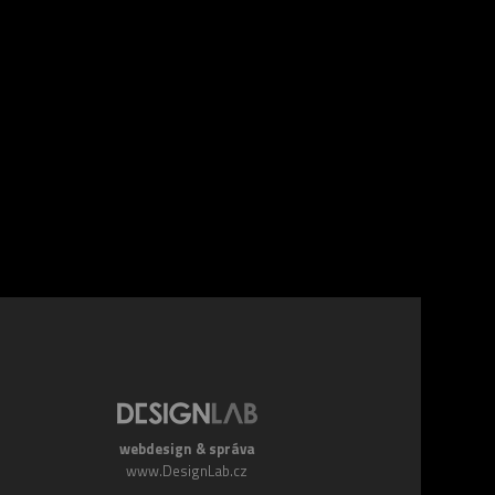
webdesign & správa
www.DesignLab.cz