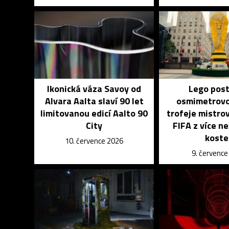
Ikonická váza Savoy od
Lego post
Alvara Aalta slaví 90 let
osmimetrovo
limitovanou edicí Aalto 90
trofeje mistro
City
FIFA z více ne
koste
10. července 2026
9. červenc