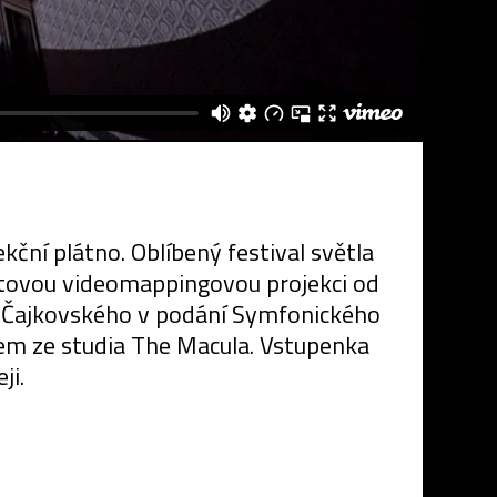
kční plátno. Oblíbený festival světla
utovou videomappingovou projekci od
če Čajkovského v podání Symfonického
em ze studia The Macula. Vstupenka
ji.