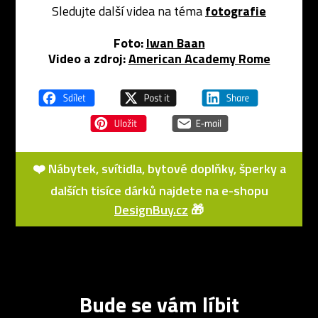
Sledujte další videa na téma
fotografie
Foto:
Iwan Baan
Video a zdroj:
American Academy Rome
❤️ Nábytek, svítidla, bytové doplňky, šperky a
dalších tisíce dárků najdete na e-shopu
DesignBuy.cz
🎁
Bude se vám líbit