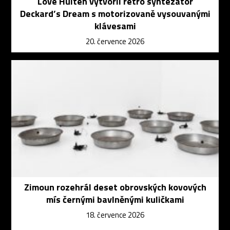
Love Hultén vytvořil retro syntezátor
Deckard’s Dream s motorizovaně vysouvanými
klávesami
20. července 2026
Zimoun rozehrál deset obrovských kovových
mís černými bavlněnými kuličkami
18. července 2026