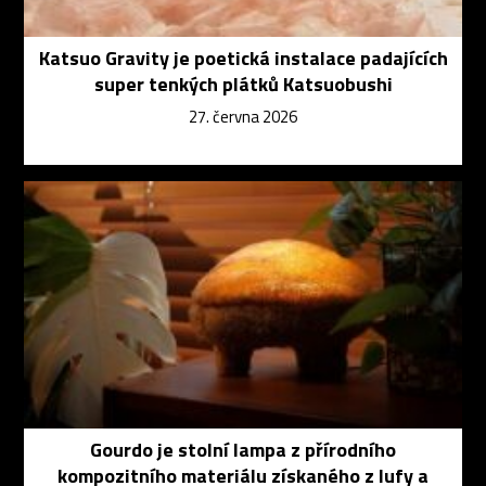
Katsuo Gravity je poetická instalace padajících
super tenkých plátků Katsuobushi
27. června 2026
Gourdo je stolní lampa z přírodního
kompozitního materiálu získaného z lufy a