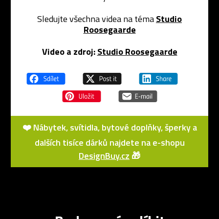
Sledujte všechna videa na téma
Studio
Roosegaarde
Video a zdroj:
Studio Roosegaarde
❤️ Nábytek, svítidla, bytové doplňky, šperky a
dalších tisíce dárků najdete na e-shopu
DesignBuy.cz
🎁