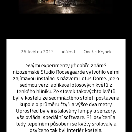
26. května 2013 ― události ―
Ondřej Krynek
Svými experimenty již dobře známé
nizozemské Studio Roosegaarde vytvořilo velmi
zajímavou instalaci s názvem Lotus Dome. Jde o
sedmou verzi aplikace lotosových květů z
tenkého hliníku. Ze stovek takovýchto květů
byl v kostelu ze sedmnáctého století postavena
kupole o průměru čtyři a výšce dva metry.
Uprostřed byly instalovány lampy a senzory,
vše ovládal speciální software. Při osvícení a
tedy tepelném působení se květy srolovaly a
osvíceno tak byl interiér kostela.