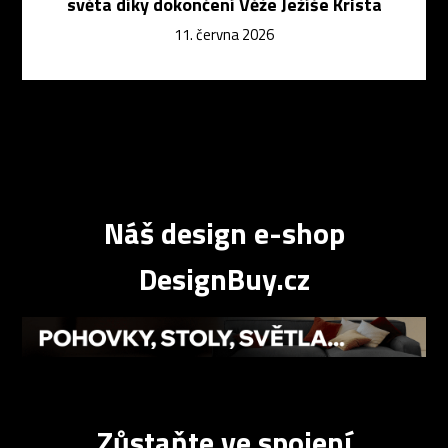
světa díky dokončení Věže Ježíše Krista
11. června 2026
Náš design e-shop
DesignBuy.cz
Zůstaňte ve spojení