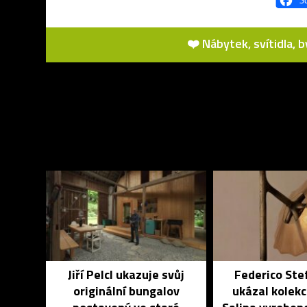
❤️ Nábytek, svítidla, 
Jiří Pelcl ukazuje svůj
Federico Ste
originální bungalov
ukázal kolekci