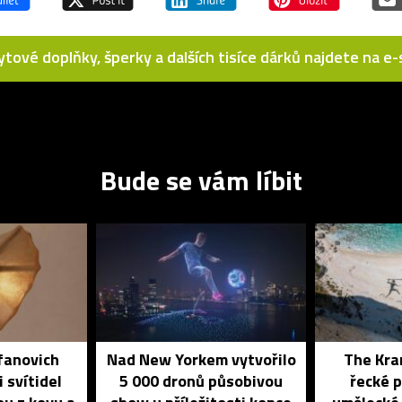
bytové doplňky, šperky a dalších tisíce dárků najdete na 
Bude se vám líbit
fanovich
Nad New Yorkem vytvořilo
The Kran
 svítidel
5 000 dronů působivou
řecké p