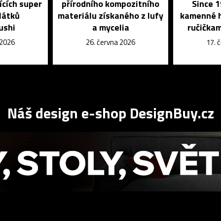
ících super
přírodního kompozitního
Since 1
látků
materiálu získaného z lufy
kamenné h
ushi
a mycelia
ručičkam
 2026
26. června 2026
17. 
Náš design e-shop DesignBuy.cz