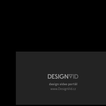
Facebook
Twitte
design video portál
www.DesignVid.cz