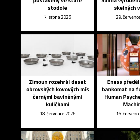
postavený ve staré
Salina vyroben
stodole
skelných 
7. srpna 2026
29. červenc
Zimoun rozehrál deset
Eness předěl
obrovských kovových mís
bankomat na fu
černými bavlněnými
Human Psyche 
kuličkami
Machi
18. července 2026
16. červenc