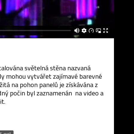
stalována světelná stěna nazvaná
ady mohou vytvářet zajímavé barevné
žitá na pohon panelů je získávána z
edný počin byl zaznamenán na video a
t.