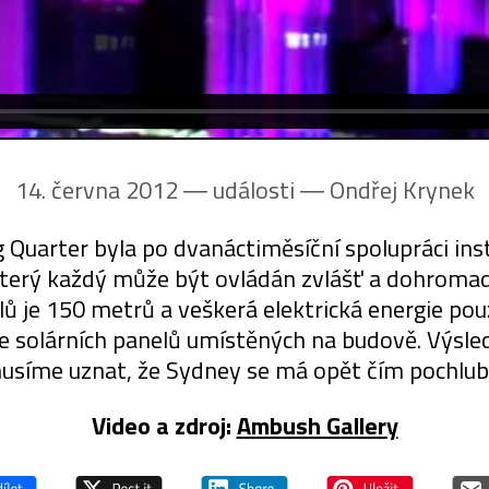
14. června 2012 ― události ―
Ondřej Krynek
 Quarter byla po dvanáctiměsíční spolupráci in
 který každý může být ovládán zvlášť a dohrom
lů je 150 metrů a veškerá elektrická energie pou
 ze solárních panelů umístěných na budově. Výsl
usíme uznat, že Sydney se má opět čím pochlubi
Video a zdroj:
Ambush Gallery