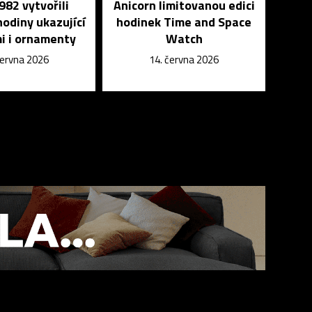
982 vytvořili
Anicorn limitovanou edici
odiny ukazující
hodinek Time and Space
i i ornamenty
Watch
června 2026
14. června 2026