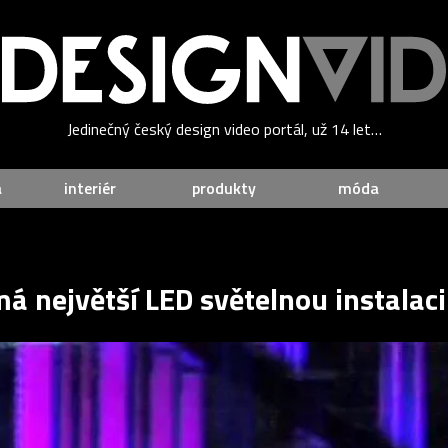
Jedinečný český design video portál, už 14 let…
a
interiér
produkty
móda
á největší LED světelnou instalaci