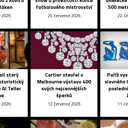
ou z kovu a
show u příležitosti konce
umělecké 
vláken
fotbalového mistrovství
500 metr
e 2026
25. července 2026
22. č
ali starý
Cartier otevřel v
Paříž vys
turistický
Melbourne výstavu 400
slavného 
AI Teller
svých nejcennějších
poslední
ne
šperků
e 2026
12. července 2026
11. č