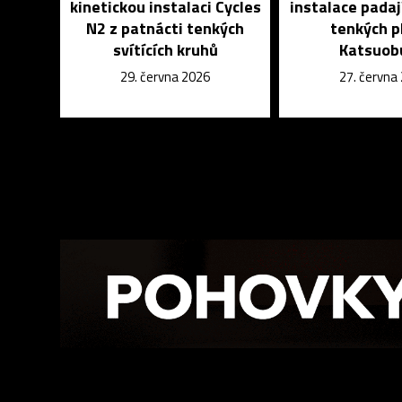
kinetickou instalaci Cycles
instalace padaj
N2 z patnácti tenkých
tenkých p
svítících kruhů
Katsuob
29. června 2026
27. června