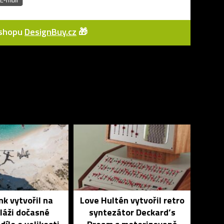
e-shopu
DesignBuy.cz
🎁
k vytvořil na
Love Hultén vytvořil retro
láži dočasné
syntezátor Deckard’s