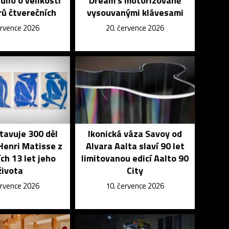
dílo o velikosti
Dream s motorizovaně
ů čtverečních
vysouvanými klávesami
ervence 2026
20. července 2026
tavuje 300 děl
Ikonická váza Savoy od
Henri Matisse z
Alvara Aalta slaví 90 let
ch 13 let jeho
limitovanou edicí Aalto 90
života
City
ervence 2026
10. července 2026