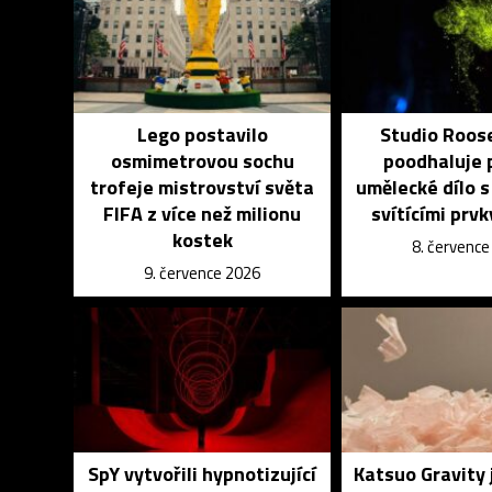
Lego postavilo
Studio Roos
osmimetrovou sochu
poodhaluje 
trofeje mistrovství světa
umělecké dílo s
FIFA z více než milionu
svítícími prvk
kostek
8. červenc
9. července 2026
SpY vytvořili hypnotizující
Katsuo Gravity 