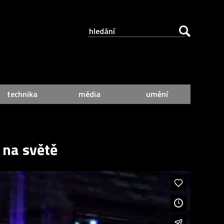
technika
média
umění
 na světě