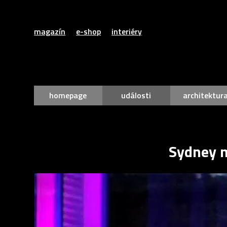
magazín
e-shop
interiéry
homepage
události
architektur
Sydney m