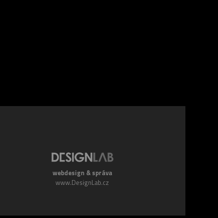
webdesign & správa
www.DesignLab.cz