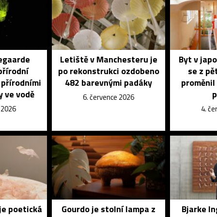
egaarde
Letiště v Manchesteru je
Byt v jap
přírodní
po rekonstrukci ozdobeno
se z pě
 přírodními
482 barevnými padáky
proměnil 
y ve vodě
p
6. července 2026
e 2026
4. č
je poetická
Gourdo je stolní lampa z
Bjarke I