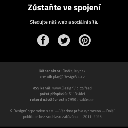
Zůstaňte ve spojení
Sledujte náš web a sociální sítě.
r
Pinterest
šéfredaktor:
Ondřej Krynek
e-mail:
play@DesignVid.cz
RSS kanál:
www.DesignVid.cz/feed
počet příspěvků:
6118 videí
rekord návštěvnosti:
7958 diváků/den
©
DesignCorporation s.r.o.
― Všechna práva vyhrazena ― Další
publikace bez souhlasu zakázána ― 2011–2026