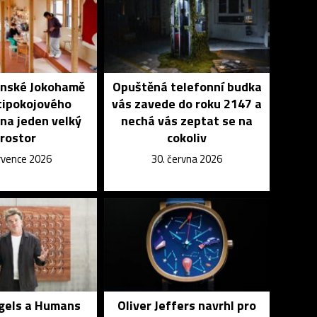
onské Jokohamě
Opuštěná telefonní budka
tipokojového
vás zavede do roku 2147 a
na jeden velký
nechá vás zeptat se na
rostor
cokoliv
ervence 2026
30. června 2026
ngels a Humans
Oliver Jeffers navrhl pro