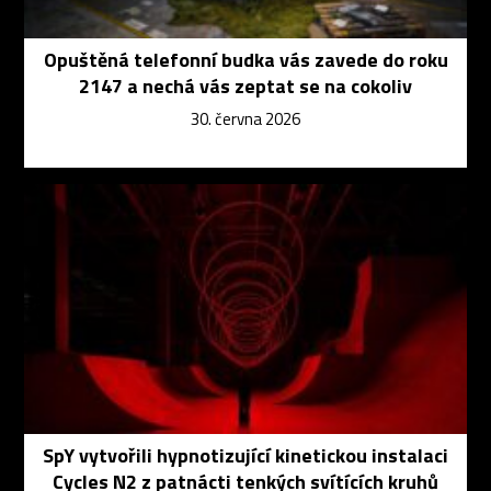
Opuštěná telefonní budka vás zavede do roku
2147 a nechá vás zeptat se na cokoliv
30. června 2026
SpY vytvořili hypnotizující kinetickou instalaci
Cycles N2 z patnácti tenkých svítících kruhů