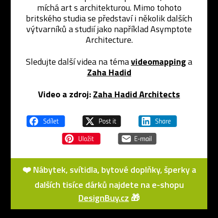
míchá art s architekturou. Mimo tohoto
britského studia se představí i několik dalších
výtvarníků a studií jako například Asymptote
Architecture.
Sledujte další videa na téma
videomapping
a
Zaha Hadid
Video a zdroj:
Zaha Hadid Architects
❤️ Nábytek, svítidla, bytové doplňky, šperky a
dalších tisíce dárků najdete na e-shopu
DesignBuy.cz
🎁