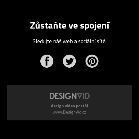
Zůstaňte ve spojení
Sledujte náš web a sociální sítě.
r
Pinterest
design video portál
www.DesignVid.cz
šéfredaktor:
Ondřej Krynek
e-mail:
play@DesignVid.cz