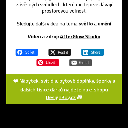
závěsných svítidlech, které mu teprve dávají
prostorovou volnost.
Sledujte další videa na téma
světlo
a
umění
Video a zdroj:
AfterGlow Studio
❤️ Nábytek, svítidla, bytové doplňky, šperky a
dalších tisíce dárků najdete na e-shopu
DesignBuy.cz
🎁