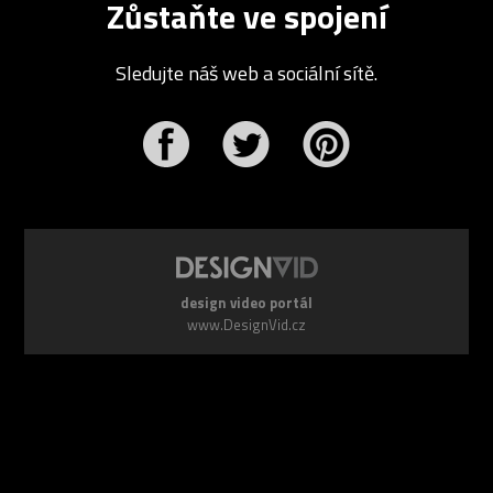
Zůstaňte ve spojení
Sledujte náš web a sociální sítě.
r
Pinterest
design video portál
www.DesignVid.cz
šéfredaktor:
Ondřej Krynek
e-mail:
play@DesignVid.cz
RSS kanál:
www.DesignVid.cz/feed
počet příspěvků:
6115 videí
rekord návštěvnosti:
7958 diváků/den